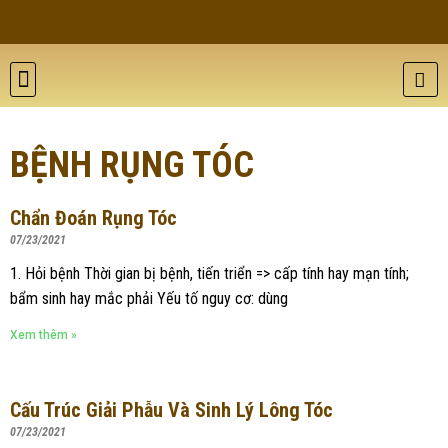
THẨM MỸ DA
BỆNH LÝ DA
ĐÀO TẠO VÀ HỘI THẢO
GIỚI THIỆU
LIÊN HỆ
BỆNH RỤNG TÓC
Chẩn Đoán Rụng Tóc
07/23/2021
1. Hỏi bệnh Thời gian bị bệnh, tiến triển => cấp tính hay mạn tính;
bẩm sinh hay mắc phải Yếu tố nguy cơ: dùng
Xem thêm »
Cấu Trúc Giải Phẫu Và Sinh Lý Lông Tóc
07/23/2021