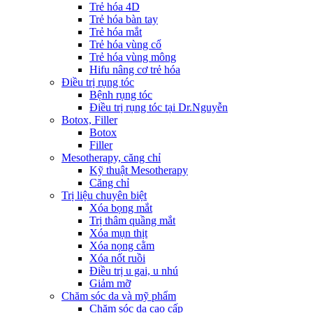
Trẻ hóa 4D
Trẻ hóa bàn tay
Trẻ hóa mắt
Trẻ hóa vùng cổ
Trẻ hóa vùng mông
Hifu nâng cơ trẻ hóa
Điều trị rụng tóc
Bệnh rụng tóc
Điều trị rụng tóc tại Dr.Nguyễn
Botox, Filler
Botox
Filler
Mesotherapy, căng chỉ
Kỹ thuật Mesotherapy
Căng chỉ
Trị liệu chuyên biệt
Xóa bọng mắt
Trị thâm quầng mắt
Xóa mụn thịt
Xóa nọng cằm
Xóa nốt ruồi
Điều trị u gai, u nhú
Giảm mỡ
Chăm sóc da và mỹ phẩm
Chăm sóc da cao cấp