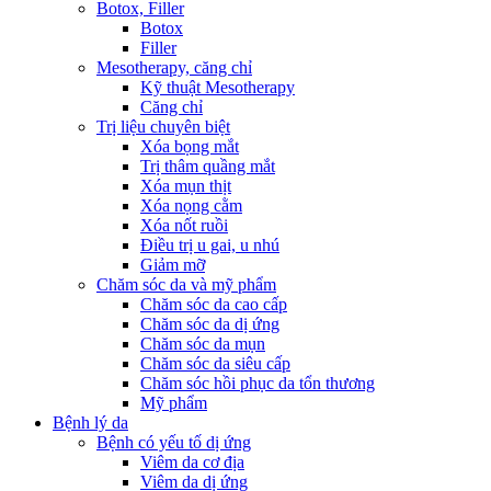
Botox, Filler
Botox
Filler
Mesotherapy, căng chỉ
Kỹ thuật Mesotherapy
Căng chỉ
Trị liệu chuyên biệt
Xóa bọng mắt
Trị thâm quầng mắt
Xóa mụn thịt
Xóa nọng cằm
Xóa nốt ruồi
Điều trị u gai, u nhú
Giảm mỡ
Chăm sóc da và mỹ phẩm
Chăm sóc da cao cấp
Chăm sóc da dị ứng
Chăm sóc da mụn
Chăm sóc da siêu cấp
Chăm sóc hồi phục da tổn thương
Mỹ phẩm
Bệnh lý da
Bệnh có yếu tố dị ứng
Viêm da cơ địa
Viêm da dị ứng