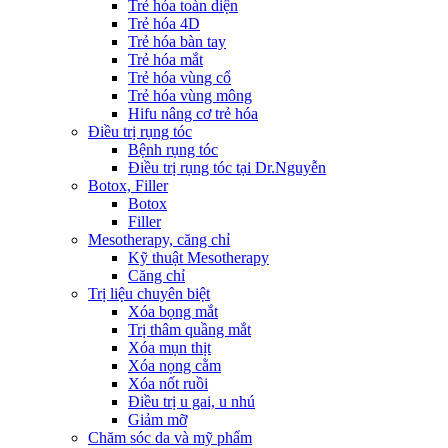
Trẻ hóa toàn diện
Trẻ hóa 4D
Trẻ hóa bàn tay
Trẻ hóa mắt
Trẻ hóa vùng cổ
Trẻ hóa vùng mông
Hifu nâng cơ trẻ hóa
Điều trị rụng tóc
Bệnh rụng tóc
Điều trị rụng tóc tại Dr.Nguyễn
Botox, Filler
Botox
Filler
Mesotherapy, căng chỉ
Kỹ thuật Mesotherapy
Căng chỉ
Trị liệu chuyên biệt
Xóa bọng mắt
Trị thâm quầng mắt
Xóa mụn thịt
Xóa nọng cằm
Xóa nốt ruồi
Điều trị u gai, u nhú
Giảm mỡ
Chăm sóc da và mỹ phẩm