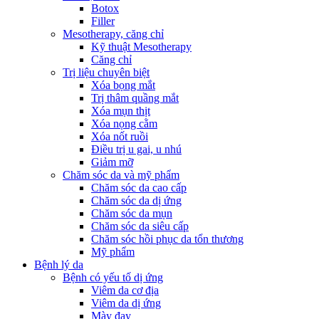
Botox
Filler
Mesotherapy, căng chỉ
Kỹ thuật Mesotherapy
Căng chỉ
Trị liệu chuyên biệt
Xóa bọng mắt
Trị thâm quầng mắt
Xóa mụn thịt
Xóa nọng cằm
Xóa nốt ruồi
Điều trị u gai, u nhú
Giảm mỡ
Chăm sóc da và mỹ phẩm
Chăm sóc da cao cấp
Chăm sóc da dị ứng
Chăm sóc da mụn
Chăm sóc da siêu cấp
Chăm sóc hồi phục da tổn thương
Mỹ phẩm
Bệnh lý da
Bệnh có yếu tố dị ứng
Viêm da cơ địa
Viêm da dị ứng
Mày đay