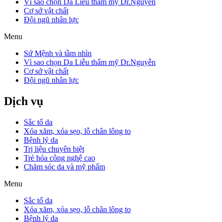
Vì sao chọn Da Liễu thẩm mỹ Dr.Nguyễn
Cơ sở vật chất
Đội ngũ nhân lực
Menu
Sứ Mệnh và tầm nhìn
Vì sao chọn Da Liễu thẩm mỹ Dr.Nguyễn
Cơ sở vật chất
Đội ngũ nhân lực
Dịch vụ
Sắc tố da
Xóa xăm, xóa sẹo, lỗ chân lông to
Bệnh lý da
Trị liệu chuyên biệt
Trẻ hóa công nghệ cao
Chăm sóc da và mỹ phẩm
Menu
Sắc tố da
Xóa xăm, xóa sẹo, lỗ chân lông to
Bệnh lý da