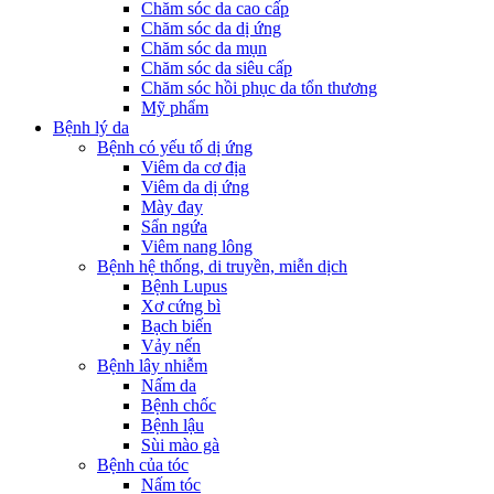
Chăm sóc da cao cấp
Chăm sóc da dị ứng
Chăm sóc da mụn
Chăm sóc da siêu cấp
Chăm sóc hồi phục da tổn thương
Mỹ phẩm
Bệnh lý da
Bệnh có yếu tố dị ứng
Viêm da cơ địa
Viêm da dị ứng
Mày đay
Sẩn ngứa
Viêm nang lông
Bệnh hệ thống, di truyền, miễn dịch
Bệnh Lupus
Xơ cứng bì
Bạch biến
Vảy nến
Bệnh lây nhiễm
Nấm da
Bệnh chốc
Bệnh lậu
Sùi mào gà
Bệnh của tóc
Nấm tóc