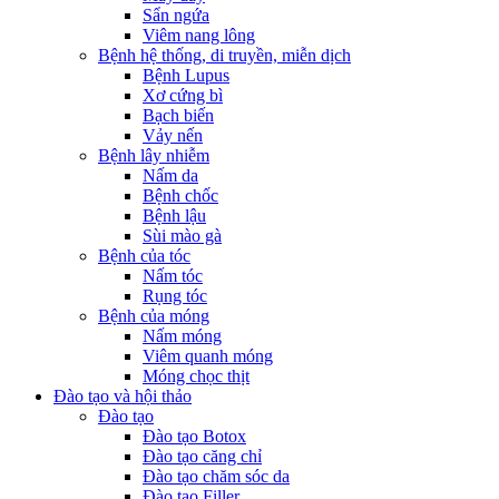
Sẩn ngứa
Viêm nang lông
Bệnh hệ thống, di truyền, miễn dịch
Bệnh Lupus
Xơ cứng bì
Bạch biến
Vảy nến
Bệnh lây nhiễm
Nấm da
Bệnh chốc
Bệnh lậu
Sùi mào gà
Bệnh của tóc
Nấm tóc
Rụng tóc
Bệnh của móng
Nấm móng
Viêm quanh móng
Móng chọc thịt
Đào tạo và hội thảo
Đào tạo
Đào tạo Botox
Đào tạo căng chỉ
Đào tạo chăm sóc da
Đào tạo Filler