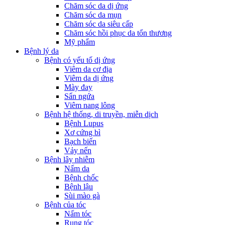
Chăm sóc da dị ứng
Chăm sóc da mụn
Chăm sóc da siêu cấp
Chăm sóc hồi phục da tổn thương
Mỹ phẩm
Bệnh lý da
Bệnh có yếu tố dị ứng
Viêm da cơ địa
Viêm da dị ứng
Mày đay
Sẩn ngứa
Viêm nang lông
Bệnh hệ thống, di truyền, miễn dịch
Bệnh Lupus
Xơ cứng bì
Bạch biến
Vảy nến
Bệnh lây nhiễm
Nấm da
Bệnh chốc
Bệnh lậu
Sùi mào gà
Bệnh của tóc
Nấm tóc
Rụng tóc