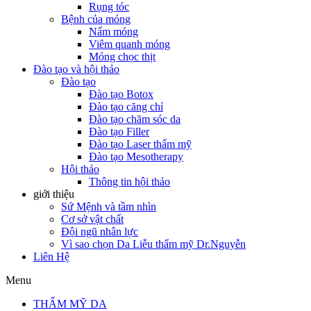
Rụng tóc
Bệnh của móng
Nấm móng
Viêm quanh móng
Móng chọc thịt
Đào tạo và hội thảo
Đào tạo
Đào tạo Botox
Đào tạo căng chỉ
Đào tạo chăm sóc da
Đào tạo Filler
Đào tạo Laser thẩm mỹ
Đào tạo Mesotherapy
Hội thảo
Thông tin hội thảo
giới thiệu
Sứ Mệnh và tầm nhìn
Cơ sở vật chất
Đội ngũ nhân lực
Vì sao chọn Da Liễu thẩm mỹ Dr.Nguyễn
Liên Hệ
Menu
THẨM MỸ DA