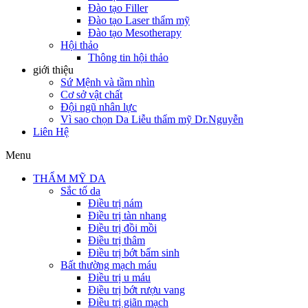
Đào tạo Filler
Đào tạo Laser thẩm mỹ
Đào tạo Mesotherapy
Hội thảo
Thông tin hội thảo
giới thiệu
Sứ Mệnh và tầm nhìn
Cơ sở vật chất
Đội ngũ nhân lực
Vì sao chọn Da Liễu thẩm mỹ Dr.Nguyễn
Liên Hệ
Menu
THẨM MỸ DA
Sắc tố da
Điều trị nám
Điều trị tàn nhang
Điều trị đồi mồi
Điều trị thâm
Điều trị bớt bẩm sinh
Bất thường mạch máu
Điều trị u máu
Điều trị bớt rượu vang
Điều trị giãn mạch