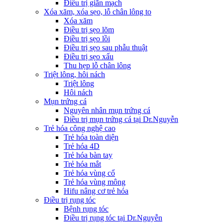
Điều trị giãn mạch
Xóa xăm, xóa sẹo, lỗ chân lông to
Xóa xăm
Điều trị sẹo lõm
Điều trị sẹo lồi
Điều trị sẹo sau phẫu thuật
Điều trị sẹo xấu
Thu hẹp lỗ chân lông
Triệt lông, hôi nách
Triệt lông
Hôi nách
Mụn trứng cá
Nguyên nhân mụn trứng cá
Điều trị mụn trứng cá tại Dr.Nguyễn
Trẻ hóa công nghệ cao
Trẻ hóa toàn diện
Trẻ hóa 4D
Trẻ hóa bàn tay
Trẻ hóa mắt
Trẻ hóa vùng cổ
Trẻ hóa vùng mông
Hifu nâng cơ trẻ hóa
Điều trị rụng tóc
Bệnh rụng tóc
Điều trị rụng tóc tại Dr.Nguyễn