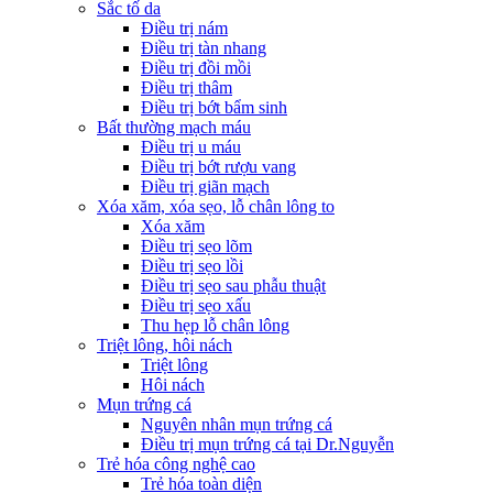
Sắc tố da
Điều trị nám
Điều trị tàn nhang
Điều trị đồi mồi
Điều trị thâm
Điều trị bớt bẩm sinh
Bất thường mạch máu
Điều trị u máu
Điều trị bớt rượu vang
Điều trị giãn mạch
Xóa xăm, xóa sẹo, lỗ chân lông to
Xóa xăm
Điều trị sẹo lõm
Điều trị sẹo lồi
Điều trị sẹo sau phẫu thuật
Điều trị sẹo xấu
Thu hẹp lỗ chân lông
Triệt lông, hôi nách
Triệt lông
Hôi nách
Mụn trứng cá
Nguyên nhân mụn trứng cá
Điều trị mụn trứng cá tại Dr.Nguyễn
Trẻ hóa công nghệ cao
Trẻ hóa toàn diện