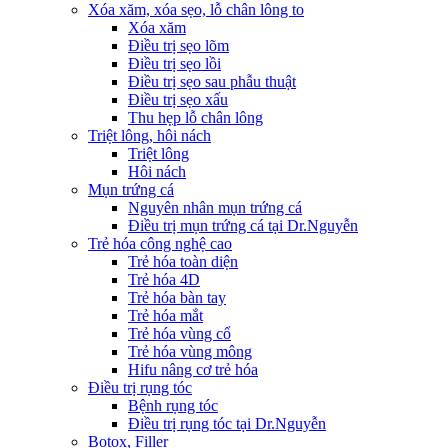
Xóa xăm, xóa sẹo, lỗ chân lông to
Xóa xăm
Điều trị sẹo lõm
Điều trị sẹo lồi
Điều trị sẹo sau phẫu thuật
Điều trị sẹo xấu
Thu hẹp lỗ chân lông
Triệt lông, hôi nách
Triệt lông
Hôi nách
Mụn trứng cá
Nguyên nhân mụn trứng cá
Điều trị mụn trứng cá tại Dr.Nguyễn
Trẻ hóa công nghệ cao
Trẻ hóa toàn diện
Trẻ hóa 4D
Trẻ hóa bàn tay
Trẻ hóa mắt
Trẻ hóa vùng cổ
Trẻ hóa vùng mông
Hifu nâng cơ trẻ hóa
Điều trị rụng tóc
Bệnh rụng tóc
Điều trị rụng tóc tại Dr.Nguyễn
Botox, Filler