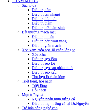
THẨM MỸ DA
Sắc tố da
Điều trị nám
Điều trị tàn nhang
Điều trị đồi mồi
Điều trị thâm
Điều trị bớt bẩm sinh
Bất thường mạch máu
Điều trị u máu
Điều trị bớt rượu vang
Điều trị giãn mạch
Xóa xăm, xóa sẹo, lỗ chân lông to
Xóa xăm
Điều trị sẹo lõm
Điều trị sẹo lồi
Điều trị sẹo sau phẫu thuật
Điều trị sẹo xấu
Thu hẹp lỗ chân lông
Triệt lông, hôi nách
Triệt lông
Hôi nách
Mụn trứng cá
Nguyên nhân mụn trứng cá
Điều trị mụn trứng cá tại Dr.Nguyễn
Trẻ hóa công nghệ cao