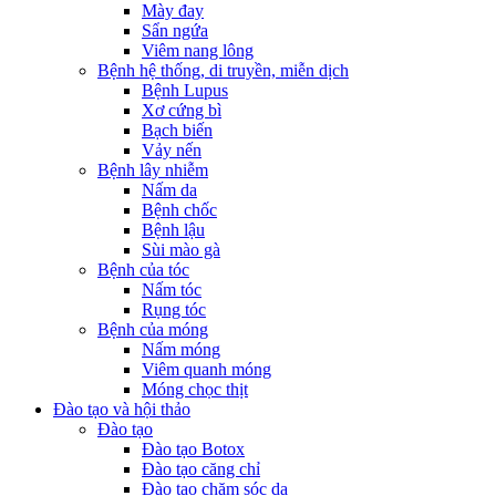
Mày đay
Sẩn ngứa
Viêm nang lông
Bệnh hệ thống, di truyền, miễn dịch
Bệnh Lupus
Xơ cứng bì
Bạch biến
Vảy nến
Bệnh lây nhiễm
Nấm da
Bệnh chốc
Bệnh lậu
Sùi mào gà
Bệnh của tóc
Nấm tóc
Rụng tóc
Bệnh của móng
Nấm móng
Viêm quanh móng
Móng chọc thịt
Đào tạo và hội thảo
Đào tạo
Đào tạo Botox
Đào tạo căng chỉ
Đào tạo chăm sóc da