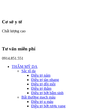
Cơ sở y tế
Chất lượng cao
Tư vấn miễn phí
0914.851.551
THẨM MỸ DA
Sắc tố da
Điều trị nám
Điều trị tàn nhang
Điều trị đồi mồi
Điều trị thâm
Điều trị bớt bẩm sinh
Bất thường mạch máu
Điều trị u máu
Điều trị bớt rượu vang