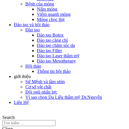
Bệnh của móng
Nấm móng
Viêm quanh móng
Móng chọc thịt
Đào tạo và hội thảo
Đào tạo
Đào tạo Botox
Đào tạo căng chỉ
Đào tạo chăm sóc da
Đào tạo Filler
Đào tạo Laser thẩm mỹ
Đào tạo Mesotherapy
Hội thảo
Thông tin hội thảo
giới thiệu
Sứ Mệnh và tầm nhìn
Cơ sở vật chất
Đội ngũ nhân lực
Vì sao chọn Da Liễu thẩm mỹ Dr.Nguyễn
Liên Hệ
Search
Close