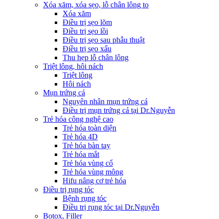
Xóa xăm, xóa sẹo, lỗ chân lông to
Xóa xăm
Điều trị sẹo lõm
Điều trị sẹo lồi
Điều trị sẹo sau phẫu thuật
Điều trị sẹo xấu
Thu hẹp lỗ chân lông
Triệt lông, hôi nách
Triệt lông
Hôi nách
Mụn trứng cá
Nguyên nhân mụn trứng cá
Điều trị mụn trứng cá tại Dr.Nguyễn
Trẻ hóa công nghệ cao
Trẻ hóa toàn diện
Trẻ hóa 4D
Trẻ hóa bàn tay
Trẻ hóa mắt
Trẻ hóa vùng cổ
Trẻ hóa vùng mông
Hifu nâng cơ trẻ hóa
Điều trị rụng tóc
Bệnh rụng tóc
Điều trị rụng tóc tại Dr.Nguyễn
Botox, Filler