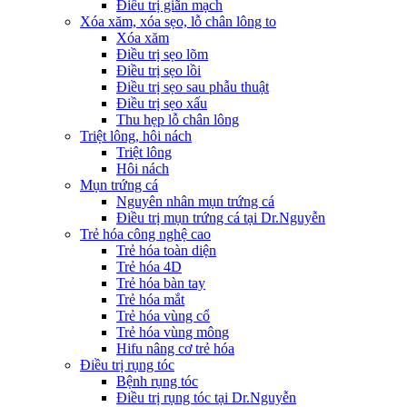
Điều trị giãn mạch
Xóa xăm, xóa sẹo, lỗ chân lông to
Xóa xăm
Điều trị sẹo lõm
Điều trị sẹo lồi
Điều trị sẹo sau phẫu thuật
Điều trị sẹo xấu
Thu hẹp lỗ chân lông
Triệt lông, hôi nách
Triệt lông
Hôi nách
Mụn trứng cá
Nguyên nhân mụn trứng cá
Điều trị mụn trứng cá tại Dr.Nguyễn
Trẻ hóa công nghệ cao
Trẻ hóa toàn diện
Trẻ hóa 4D
Trẻ hóa bàn tay
Trẻ hóa mắt
Trẻ hóa vùng cổ
Trẻ hóa vùng mông
Hifu nâng cơ trẻ hóa
Điều trị rụng tóc
Bệnh rụng tóc
Điều trị rụng tóc tại Dr.Nguyễn