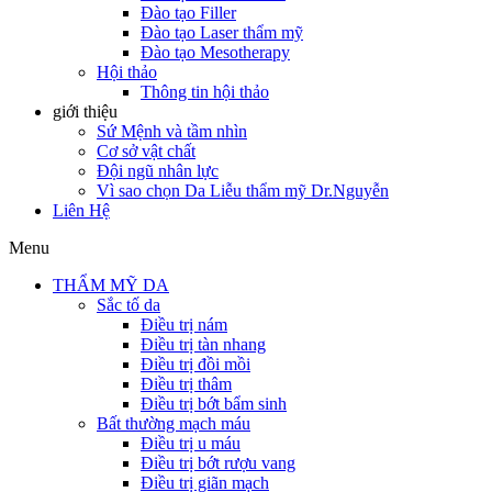
Đào tạo Filler
Đào tạo Laser thẩm mỹ
Đào tạo Mesotherapy
Hội thảo
Thông tin hội thảo
giới thiệu
Sứ Mệnh và tầm nhìn
Cơ sở vật chất
Đội ngũ nhân lực
Vì sao chọn Da Liễu thẩm mỹ Dr.Nguyễn
Liên Hệ
Menu
THẨM MỸ DA
Sắc tố da
Điều trị nám
Điều trị tàn nhang
Điều trị đồi mồi
Điều trị thâm
Điều trị bớt bẩm sinh
Bất thường mạch máu
Điều trị u máu
Điều trị bớt rượu vang
Điều trị giãn mạch