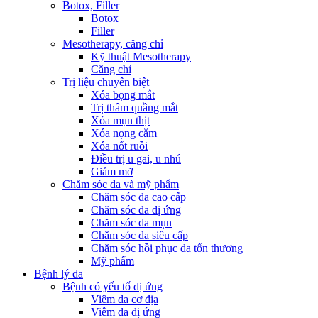
Botox, Filler
Botox
Filler
Mesotherapy, căng chỉ
Kỹ thuật Mesotherapy
Căng chỉ
Trị liệu chuyên biệt
Xóa bọng mắt
Trị thâm quầng mắt
Xóa mụn thịt
Xóa nọng cằm
Xóa nốt ruồi
Điều trị u gai, u nhú
Giảm mỡ
Chăm sóc da và mỹ phẩm
Chăm sóc da cao cấp
Chăm sóc da dị ứng
Chăm sóc da mụn
Chăm sóc da siêu cấp
Chăm sóc hồi phục da tổn thương
Mỹ phẩm
Bệnh lý da
Bệnh có yếu tố dị ứng
Viêm da cơ địa
Viêm da dị ứng