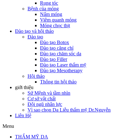
Rụng tóc
Bệnh của móng
Nấm móng
Viêm quanh móng
Móng chọc thịt
Đào tạo và hội thảo
Đào tạo
Đào tạo Botox
Đào tạo căng chỉ
Đào tạo chăm sóc da
Đào tạo Filler
Đào tạo Laser thẩm mỹ
Đào tạo Mesotherapy
Hội thảo
Thông tin hội thảo
giới thiệu
Sứ Mệnh và tầm nhìn
Cơ sở vật chất
Đội ngũ nhân lực
Vì sao chọn Da Liễu thẩm mỹ Dr.Nguyễn
Liên Hệ
Menu
THẨM MỸ DA