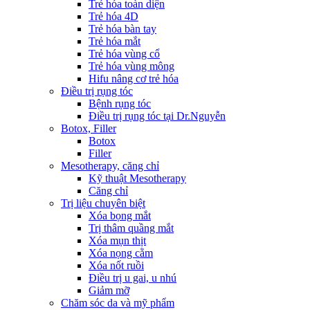
Trẻ hóa toàn diện
Trẻ hóa 4D
Trẻ hóa bàn tay
Trẻ hóa mắt
Trẻ hóa vùng cổ
Trẻ hóa vùng mông
Hifu nâng cơ trẻ hóa
Điều trị rụng tóc
Bệnh rụng tóc
Điều trị rụng tóc tại Dr.Nguyễn
Botox, Filler
Botox
Filler
Mesotherapy, căng chỉ
Kỹ thuật Mesotherapy
Căng chỉ
Trị liệu chuyên biệt
Xóa bọng mắt
Trị thâm quầng mắt
Xóa mụn thịt
Xóa nọng cằm
Xóa nốt ruồi
Điều trị u gai, u nhú
Giảm mỡ
Chăm sóc da và mỹ phẩm