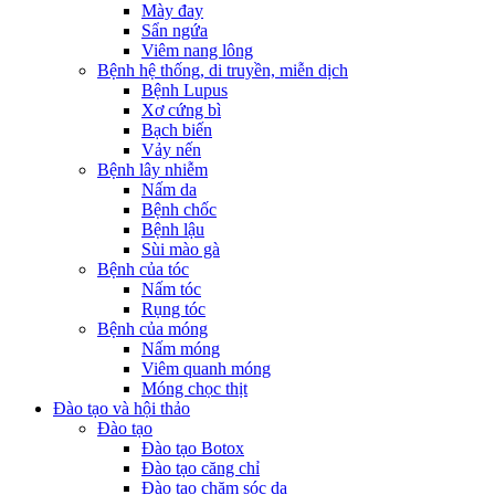
Mày đay
Sẩn ngứa
Viêm nang lông
Bệnh hệ thống, di truyền, miễn dịch
Bệnh Lupus
Xơ cứng bì
Bạch biến
Vảy nến
Bệnh lây nhiễm
Nấm da
Bệnh chốc
Bệnh lậu
Sùi mào gà
Bệnh của tóc
Nấm tóc
Rụng tóc
Bệnh của móng
Nấm móng
Viêm quanh móng
Móng chọc thịt
Đào tạo và hội thảo
Đào tạo
Đào tạo Botox
Đào tạo căng chỉ
Đào tạo chăm sóc da