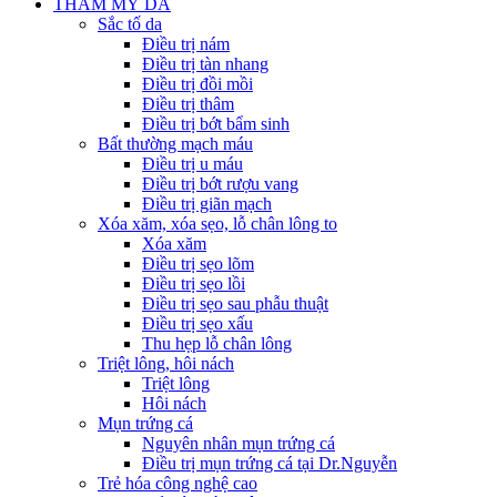
THẨM MỸ DA
Sắc tố da
Điều trị nám
Điều trị tàn nhang
Điều trị đồi mồi
Điều trị thâm
Điều trị bớt bẩm sinh
Bất thường mạch máu
Điều trị u máu
Điều trị bớt rượu vang
Điều trị giãn mạch
Xóa xăm, xóa sẹo, lỗ chân lông to
Xóa xăm
Điều trị sẹo lõm
Điều trị sẹo lồi
Điều trị sẹo sau phẫu thuật
Điều trị sẹo xấu
Thu hẹp lỗ chân lông
Triệt lông, hôi nách
Triệt lông
Hôi nách
Mụn trứng cá
Nguyên nhân mụn trứng cá
Điều trị mụn trứng cá tại Dr.Nguyễn
Trẻ hóa công nghệ cao