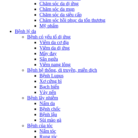
Chăm sóc da dị ứng
Chăm sóc da mụn
Chăm sóc da siêu cấp
Chăm sóc hồi phục da tổn thương
Mỹ phẩm
Bệnh lý da
Bệnh có yếu tố dị ứng
Viêm da cơ địa
Viêm da dị ứng
Mày đay
Sẩn ngứa
Viêm nang lông
Bệnh hệ thống, di truyền, miễn dịch
Bệnh Lupus
Xơ cứng bì
Bạch biến
Vảy nến
Bệnh lây nhiễm
Nấm da
Bệnh chốc
Bệnh lậu
Sùi mào gà
Bệnh của tóc
Nấm tóc
Rụng tóc