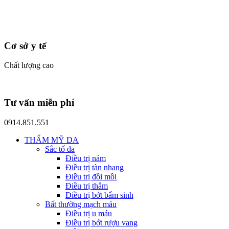
Cơ sở y tế
Chất lượng cao
Tư vấn miễn phí
0914.851.551
THẨM MỸ DA
Sắc tố da
Điều trị nám
Điều trị tàn nhang
Điều trị đồi mồi
Điều trị thâm
Điều trị bớt bẩm sinh
Bất thường mạch máu
Điều trị u máu
Điều trị bớt rượu vang