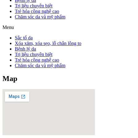
Bệnh lý da
Trị liệu chuyên biệt
Trẻ hóa công nghệ cao
Chăm sóc da và mỹ phẩm
Menu
Sắc tố da
Xóa xăm, xóa sẹo, lỗ chân lông to
Bệnh lý da
Trị liệu chuyên biệt
Trẻ hóa công nghệ cao
Chăm sóc da và mỹ phẩm
Map