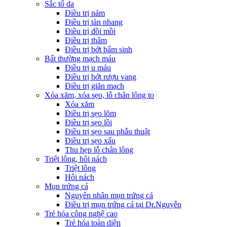
Sắc tố da
Điều trị nám
Điều trị tàn nhang
Điều trị đồi mồi
Điều trị thâm
Điều trị bớt bẩm sinh
Bất thường mạch máu
Điều trị u máu
Điều trị bớt rượu vang
Điều trị giãn mạch
Xóa xăm, xóa sẹo, lỗ chân lông to
Xóa xăm
Điều trị sẹo lõm
Điều trị sẹo lồi
Điều trị sẹo sau phẫu thuật
Điều trị sẹo xấu
Thu hẹp lỗ chân lông
Triệt lông, hôi nách
Triệt lông
Hôi nách
Mụn trứng cá
Nguyên nhân mụn trứng cá
Điều trị mụn trứng cá tại Dr.Nguyễn
Trẻ hóa công nghệ cao
Trẻ hóa toàn diện