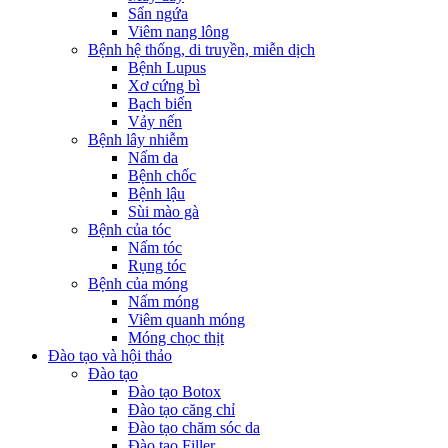
Sẩn ngứa
Viêm nang lông
Bệnh hệ thống, di truyền, miễn dịch
Bệnh Lupus
Xơ cứng bì
Bạch biến
Vảy nến
Bệnh lây nhiễm
Nấm da
Bệnh chốc
Bệnh lậu
Sùi mào gà
Bệnh của tóc
Nấm tóc
Rụng tóc
Bệnh của móng
Nấm móng
Viêm quanh móng
Móng chọc thịt
Đào tạo và hội thảo
Đào tạo
Đào tạo Botox
Đào tạo căng chỉ
Đào tạo chăm sóc da
Đào tạo Filler