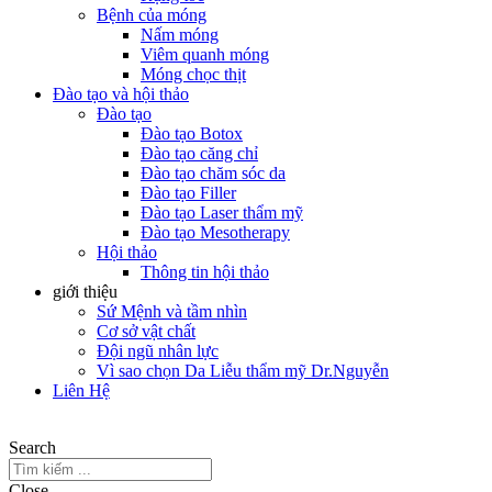
Bệnh của móng
Nấm móng
Viêm quanh móng
Móng chọc thịt
Đào tạo và hội thảo
Đào tạo
Đào tạo Botox
Đào tạo căng chỉ
Đào tạo chăm sóc da
Đào tạo Filler
Đào tạo Laser thẩm mỹ
Đào tạo Mesotherapy
Hội thảo
Thông tin hội thảo
giới thiệu
Sứ Mệnh và tầm nhìn
Cơ sở vật chất
Đội ngũ nhân lực
Vì sao chọn Da Liễu thẩm mỹ Dr.Nguyễn
Liên Hệ
Search
Close