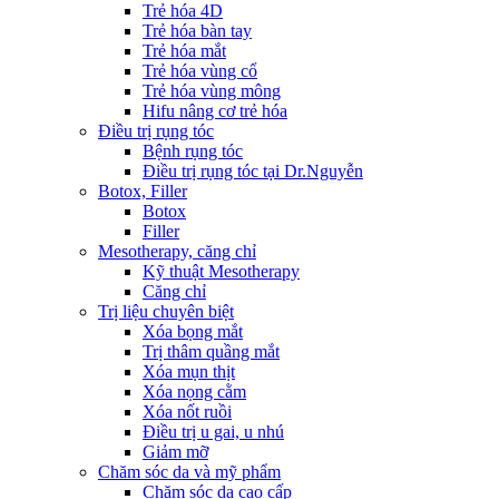
Trẻ hóa 4D
Trẻ hóa bàn tay
Trẻ hóa mắt
Trẻ hóa vùng cổ
Trẻ hóa vùng mông
Hifu nâng cơ trẻ hóa
Điều trị rụng tóc
Bệnh rụng tóc
Điều trị rụng tóc tại Dr.Nguyễn
Botox, Filler
Botox
Filler
Mesotherapy, căng chỉ
Kỹ thuật Mesotherapy
Căng chỉ
Trị liệu chuyên biệt
Xóa bọng mắt
Trị thâm quầng mắt
Xóa mụn thịt
Xóa nọng cằm
Xóa nốt ruồi
Điều trị u gai, u nhú
Giảm mỡ
Chăm sóc da và mỹ phẩm
Chăm sóc da cao cấp