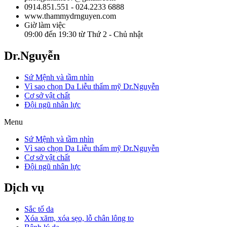
0914.851.551 - 024.2233 6888
www.thammydrnguyen.com
Giờ làm việc
09:00 đến 19:30 từ Thứ 2 - Chủ nhật
Dr.Nguyễn
Sứ Mệnh và tầm nhìn
Vì sao chọn Da Liễu thẩm mỹ Dr.Nguyễn
Cơ sở vật chất
Đội ngũ nhân lực
Menu
Sứ Mệnh và tầm nhìn
Vì sao chọn Da Liễu thẩm mỹ Dr.Nguyễn
Cơ sở vật chất
Đội ngũ nhân lực
Dịch vụ
Sắc tố da
Xóa xăm, xóa sẹo, lỗ chân lông to