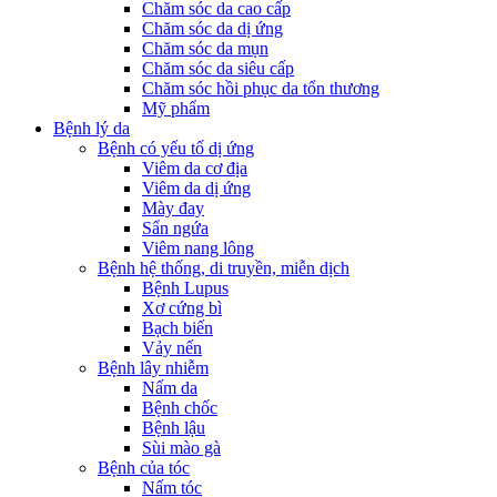
Chăm sóc da cao cấp
Chăm sóc da dị ứng
Chăm sóc da mụn
Chăm sóc da siêu cấp
Chăm sóc hồi phục da tổn thương
Mỹ phẩm
Bệnh lý da
Bệnh có yếu tố dị ứng
Viêm da cơ địa
Viêm da dị ứng
Mày đay
Sẩn ngứa
Viêm nang lông
Bệnh hệ thống, di truyền, miễn dịch
Bệnh Lupus
Xơ cứng bì
Bạch biến
Vảy nến
Bệnh lây nhiễm
Nấm da
Bệnh chốc
Bệnh lậu
Sùi mào gà
Bệnh của tóc
Nấm tóc