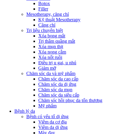
Botox
Filler
Mesotherapy, căng chỉ
Kỹ thuật Mesotherapy
Căng chỉ
Trị liệu chuyên biệt
Xóa bọng mắt
Trị thâm quầng mắt
Xóa mụn thịt
Xóa nọng cằm
Xóa nốt ruồi
Điều trị u gai, u nhú
Giảm mỡ
Chăm sóc da và mỹ phẩm
Chăm sóc da cao cấp
Chăm sóc da dị ứng
Chăm sóc da mụn
Chăm sóc da siêu cấp
Chăm sóc hồi phục da tổn thương
Mỹ phẩm
Bệnh lý da
Bệnh có yếu tố dị ứng
Viêm da cơ địa
Viêm da dị ứng
Mày đay