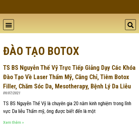
THẨM MỸ DA
BỆNH LÝ DA
ĐÀO TẠO VÀ HỘI THẢO
GIỚI THIỆU
LIÊN HỆ
ĐÀO TẠO BOTOX
TS BS Nguyễn Thế Vỹ Trực Tiếp Giảng Dạy Các Khóa
Đào Tạo Về Laser Thẩm Mỹ, Căng Chỉ, Tiêm Botox
Filler, Chăm Sóc Da, Mesotherapy, Bệnh Lý Da Liễu
09/07/2021
TS BS Nguyễn Thế Vỹ là chuyên gia 20 năm kinh nghiệm trong lĩnh
vực Da liễu Thẩm mỹ, ông được biết đến là một
Xem thêm »