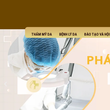
THẨM MỸ DA
BỆNH LÝ DA
ĐÀO TẠO VÀ HỘ