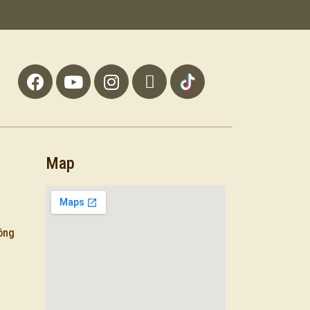
Map
lông