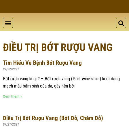
THẨM MỸ DA
BỆNH LÝ DA
ĐÀO TẠO VÀ HỘI THẢO
GIỚI THIỆU
LIÊN HỆ
ĐIỀU TRỊ BỚT RƯỢU VANG
Tìm Hiểu Về Bệnh Bớt Rượu Vang
07/22/2021
Bớt rượu vang là gì ? – Bớt rượu vang (Port wine stain) là dị dạng
mạch máu bẩm sinh của da, gây nên bởi
Xem thêm »
Điều Trị Bớt Rượu Vang (bớt Đỏ, Chàm Đỏ)
07/21/2021