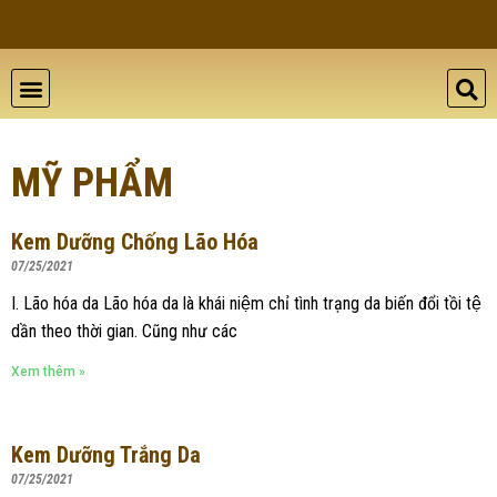
THẨM MỸ DA
BỆNH LÝ DA
ĐÀO TẠO VÀ HỘI THẢO
GIỚI THIỆU
LIÊN HỆ
MỸ PHẨM
Kem Dưỡng Chống Lão Hóa
07/25/2021
I. Lão hóa da Lão hóa da là khái niệm chỉ tình trạng da biến đổi tồi tệ
dần theo thời gian. Cũng như các
Xem thêm »
Kem Dưỡng Trắng Da
07/25/2021