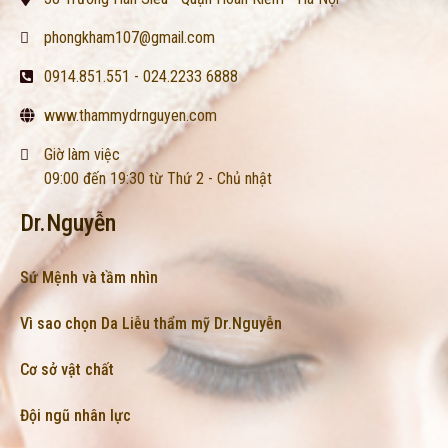
phongkham107@gmail.com
0914.851.551 - 024.2233 6888
www.thammydrnguyen.com
Giờ làm việc
09:00 đến 19:30 từ Thứ 2 - Chủ nhật
Dr.Nguyễn
Sứ Mệnh và tầm nhìn
Vì sao chọn Da Liễu thẩm mỹ Dr.Nguyễn
Cơ sở vật chất
Đội ngũ nhân lực