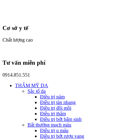
Cơ sở y tế
Chất lượng cao
Tư vấn miễn phí
0914.851.551
THẨM MỸ DA
Sắc tố da
Điều trị nám
Điều trị tàn nhang
Điều trị đồi mồi
Điều trị thâm
Điều trị bớt bẩm sinh
Bất thường mạch máu
Điều trị u máu
Điều trị bớt rượu vang