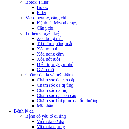
Botox, Filler
Botox
Filler
Mesotherapy, căng chỉ
Kỹ thuật Mesotherapy
Căng chỉ
Trị liệu chuyên biệt
Xóa bọng mắt
Trị thâm quầng mắt
Xóa mụn thịt
Xóa nọng cằm
Xóa nốt ruồi
Điều trị u gai, u nhú
Giảm mỡ
Chăm sóc da và mỹ phẩm
Chăm sóc da cao cấp
Chăm sóc da dị ứng
Chăm sóc da mụn
Chăm sóc da siêu cấp
Chăm sóc hồi phục da tổn thương
Mỹ phẩm
Bệnh lý da
Bệnh có yếu tố dị ứng
Viêm da cơ địa
Viêm da dị ứng