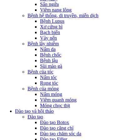
Sẩn ngứa
Viêm nang lông
Bệnh hệ thống, di truyền, miễn dịch
Bệnh Lupus
Xơ cứng bì
Bạch biến
Vảy nến
Bệnh lây nhiễm
Nấm da
Bệnh chốc
Bệnh lậu
Sùi mào gà
Bệnh của tóc
Nấm tóc
Rụng tóc
Bệnh của móng
Nấm móng
Viêm quanh móng
Móng chọc thịt
Đào tạo và hội thảo
Đào tạo
Đào tạo Botox
Đào tạo căng chỉ
Đào tạo chăm sóc da
Đào tạo Filler