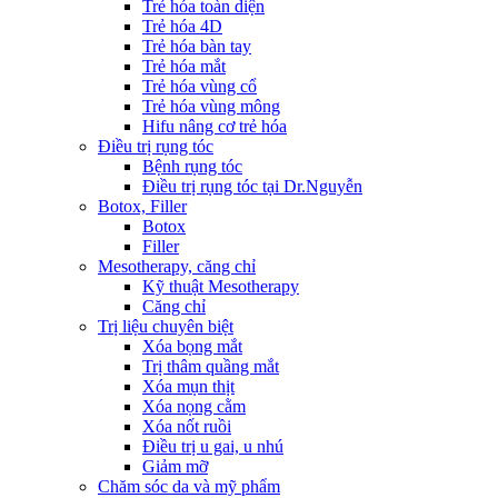
Trẻ hóa toàn diện
Trẻ hóa 4D
Trẻ hóa bàn tay
Trẻ hóa mắt
Trẻ hóa vùng cổ
Trẻ hóa vùng mông
Hifu nâng cơ trẻ hóa
Điều trị rụng tóc
Bệnh rụng tóc
Điều trị rụng tóc tại Dr.Nguyễn
Botox, Filler
Botox
Filler
Mesotherapy, căng chỉ
Kỹ thuật Mesotherapy
Căng chỉ
Trị liệu chuyên biệt
Xóa bọng mắt
Trị thâm quầng mắt
Xóa mụn thịt
Xóa nọng cằm
Xóa nốt ruồi
Điều trị u gai, u nhú
Giảm mỡ
Chăm sóc da và mỹ phẩm