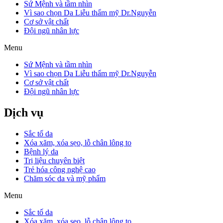
Sứ Mệnh và tầm nhìn
Vì sao chọn Da Liễu thẩm mỹ Dr.Nguyễn
Cơ sở vật chất
Đội ngũ nhân lực
Menu
Sứ Mệnh và tầm nhìn
Vì sao chọn Da Liễu thẩm mỹ Dr.Nguyễn
Cơ sở vật chất
Đội ngũ nhân lực
Dịch vụ
Sắc tố da
Xóa xăm, xóa sẹo, lỗ chân lông to
Bệnh lý da
Trị liệu chuyên biệt
Trẻ hóa công nghệ cao
Chăm sóc da và mỹ phẩm
Menu
Sắc tố da
Xóa xăm, xóa sẹo, lỗ chân lông to