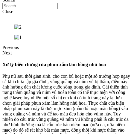
Close
Previous
Next
Xử lý biến chứng của phun xăm làm hồng nhũ hoa
Phụ nữ sau thời gian sinh, cho con bú hoặc một số trường hợp ngay
cả khi chưa lập gia đình, vùng quầng và núm vú bị thâm, điều này
ảnh hưởng đến chất lượng cuộc sống trong gia đình. Cải thiện tình
trạng thâm quầng và núm vú hoàn toàn có thể thực hiện với công
nghệ laser, tuy nhiên một số chị em khi có tình trạng này lại lựa
chọn giải pháp phun xăm làm hồng nhũ hoa. Thực chất của biện
pháp phun xăm này là đưa mực xăm (màu đỏ hoặc màu hồng) vào
vùng quầng và núm vú để tạo màu đẹp hơn cho vùng này. Tuy
nhiên do cấu trúc vùng quầng và núm vú không phải là cấu trúc da
như bình thường mà là cấu trúc bán niêm mạc (nửa da, nửa niêm
mạc) do đó sẽ rất khó bắt màu mực, đồng thời khi mực thấm vào