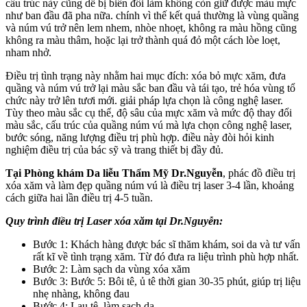
cấu trúc này cũng dễ bị biến đổi làm không còn giữ được màu mực
như ban đầu đã pha nữa. chính vì thế kết quả thường là vùng quầng
và núm vú trở nên lem nhem, nhòe nhoẹt, không ra màu hồng cũng
không ra màu thâm, hoặc lại trở thành quá đỏ một cách lòe loẹt,
nham nhở.
Điều trị tình trạng này nhằm hai mục đích: xóa bỏ mực xăm, đưa
quầng và núm vú trở lại màu sắc ban đầu và tái tạo, trẻ hóa vùng tổ
chức này trở lên tươi mới. giải pháp lựa chọn là công nghệ laser.
Tùy theo màu sắc cụ thể, độ sâu của mực xăm và mức độ thay đổi
màu sắc, cấu trúc của quầng núm vú mà lựa chọn công nghệ laser,
bước sóng, năng lượng điều trị phù hợp. điều này đòi hỏi kinh
nghiệm điều trị của bác sỹ và trang thiết bị đầy đủ.
Tại Phòng khám Da liễu Thẩm Mỹ Dr.Nguyễn
, phác đồ điều trị
xóa xăm và làm đẹp quầng núm vú là điều trị laser 3-4 lần, khoảng
cách giữa hai lần điều trị 4-5 tuần.
Quy trình điều trị Laser xóa xăm tại Dr.Nguyễn:
Bước 1: Khách hàng được bác sĩ thăm khám, soi da và tư vấn
rất kĩ về tình trạng xăm. Từ đó đưa ra liệu trình phù hợp nhất.
Bước 2: Làm sạch da vùng xóa xăm
Bước 3: Bước 5: Bôi tê, ủ tê thời gian 30-35 phút, giúp trị liệu
nhẹ nhàng, không đau
Bước 4: Lau tê, làm sạch da