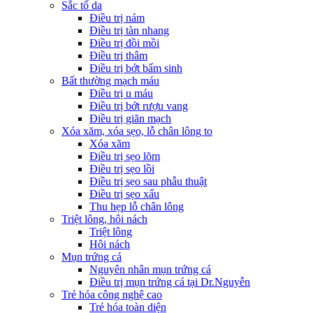
Sắc tố da
Điều trị nám
Điều trị tàn nhang
Điều trị đồi mồi
Điều trị thâm
Điều trị bớt bẩm sinh
Bất thường mạch máu
Điều trị u máu
Điều trị bớt rượu vang
Điều trị giãn mạch
Xóa xăm, xóa sẹo, lỗ chân lông to
Xóa xăm
Điều trị sẹo lõm
Điều trị sẹo lồi
Điều trị sẹo sau phẫu thuật
Điều trị sẹo xấu
Thu hẹp lỗ chân lông
Triệt lông, hôi nách
Triệt lông
Hôi nách
Mụn trứng cá
Nguyên nhân mụn trứng cá
Điều trị mụn trứng cá tại Dr.Nguyễn
Trẻ hóa công nghệ cao
Trẻ hóa toàn diện