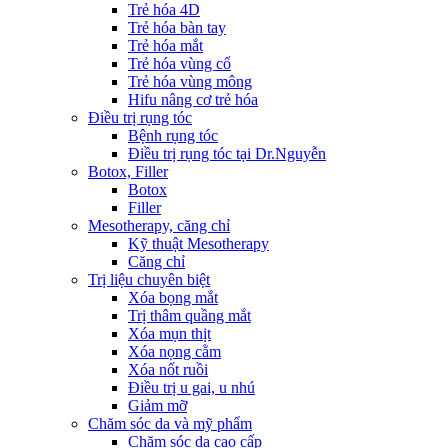
Trẻ hóa 4D
Trẻ hóa bàn tay
Trẻ hóa mắt
Trẻ hóa vùng cổ
Trẻ hóa vùng mông
Hifu nâng cơ trẻ hóa
Điều trị rụng tóc
Bệnh rụng tóc
Điều trị rụng tóc tại Dr.Nguyễn
Botox, Filler
Botox
Filler
Mesotherapy, căng chỉ
Kỹ thuật Mesotherapy
Căng chỉ
Trị liệu chuyên biệt
Xóa bọng mắt
Trị thâm quầng mắt
Xóa mụn thịt
Xóa nọng cằm
Xóa nốt ruồi
Điều trị u gai, u nhú
Giảm mỡ
Chăm sóc da và mỹ phẩm
Chăm sóc da cao cấp