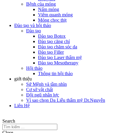
Bệnh của móng
Nấm móng
Viêm quanh móng
Móng chọc thịt
Đào tạo và hội thảo
Đào tạo
Đào tạo Botox
Đào tạo căng chỉ
Đào tạo chăm sóc da
Đào tạo Filler
Đào tạo Laser thẩm mỹ
Đào tạo Mesotherapy
Hội thảo
Thông tin hội thảo
giới thiệu
Sứ Mệnh và tầm nhìn
Cơ sở vật chất
Đội ngũ nhân lực
Vì sao chọn Da Liễu thẩm mỹ Dr.Nguyễn
Liên Hệ
Search
Close