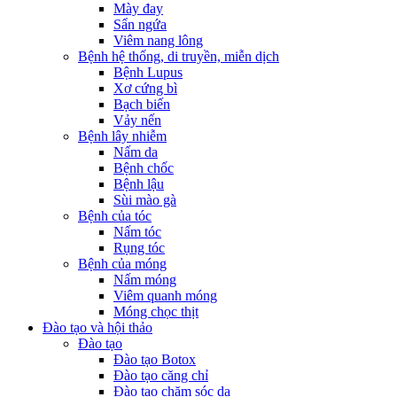
Mày đay
Sẩn ngứa
Viêm nang lông
Bệnh hệ thống, di truyền, miễn dịch
Bệnh Lupus
Xơ cứng bì
Bạch biến
Vảy nến
Bệnh lây nhiễm
Nấm da
Bệnh chốc
Bệnh lậu
Sùi mào gà
Bệnh của tóc
Nấm tóc
Rụng tóc
Bệnh của móng
Nấm móng
Viêm quanh móng
Móng chọc thịt
Đào tạo và hội thảo
Đào tạo
Đào tạo Botox
Đào tạo căng chỉ
Đào tạo chăm sóc da