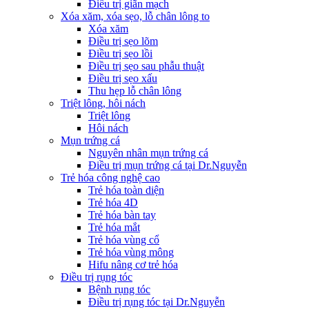
Điều trị giãn mạch
Xóa xăm, xóa sẹo, lỗ chân lông to
Xóa xăm
Điều trị sẹo lõm
Điều trị sẹo lồi
Điều trị sẹo sau phẫu thuật
Điều trị sẹo xấu
Thu hẹp lỗ chân lông
Triệt lông, hôi nách
Triệt lông
Hôi nách
Mụn trứng cá
Nguyên nhân mụn trứng cá
Điều trị mụn trứng cá tại Dr.Nguyễn
Trẻ hóa công nghệ cao
Trẻ hóa toàn diện
Trẻ hóa 4D
Trẻ hóa bàn tay
Trẻ hóa mắt
Trẻ hóa vùng cổ
Trẻ hóa vùng mông
Hifu nâng cơ trẻ hóa
Điều trị rụng tóc
Bệnh rụng tóc
Điều trị rụng tóc tại Dr.Nguyễn