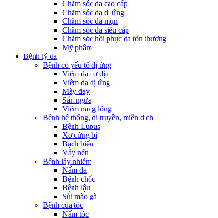
Chăm sóc da cao cấp
Chăm sóc da dị ứng
Chăm sóc da mụn
Chăm sóc da siêu cấp
Chăm sóc hồi phục da tổn thương
Mỹ phẩm
Bệnh lý da
Bệnh có yếu tố dị ứng
Viêm da cơ địa
Viêm da dị ứng
Mày đay
Sẩn ngứa
Viêm nang lông
Bệnh hệ thống, di truyền, miễn dịch
Bệnh Lupus
Xơ cứng bì
Bạch biến
Vảy nến
Bệnh lây nhiễm
Nấm da
Bệnh chốc
Bệnh lậu
Sùi mào gà
Bệnh của tóc
Nấm tóc