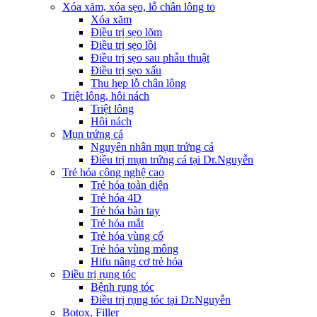
Xóa xăm, xóa sẹo, lỗ chân lông to
Xóa xăm
Điều trị sẹo lõm
Điều trị sẹo lồi
Điều trị sẹo sau phẫu thuật
Điều trị sẹo xấu
Thu hẹp lỗ chân lông
Triệt lông, hôi nách
Triệt lông
Hôi nách
Mụn trứng cá
Nguyên nhân mụn trứng cá
Điều trị mụn trứng cá tại Dr.Nguyễn
Trẻ hóa công nghệ cao
Trẻ hóa toàn diện
Trẻ hóa 4D
Trẻ hóa bàn tay
Trẻ hóa mắt
Trẻ hóa vùng cổ
Trẻ hóa vùng mông
Hifu nâng cơ trẻ hóa
Điều trị rụng tóc
Bệnh rụng tóc
Điều trị rụng tóc tại Dr.Nguyễn
Botox, Filler