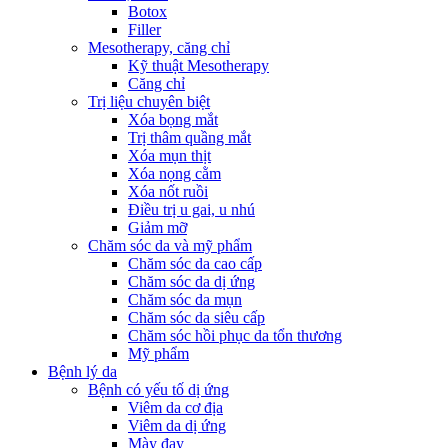
Botox
Filler
Mesotherapy, căng chỉ
Kỹ thuật Mesotherapy
Căng chỉ
Trị liệu chuyên biệt
Xóa bọng mắt
Trị thâm quầng mắt
Xóa mụn thịt
Xóa nọng cằm
Xóa nốt ruồi
Điều trị u gai, u nhú
Giảm mỡ
Chăm sóc da và mỹ phẩm
Chăm sóc da cao cấp
Chăm sóc da dị ứng
Chăm sóc da mụn
Chăm sóc da siêu cấp
Chăm sóc hồi phục da tổn thương
Mỹ phẩm
Bệnh lý da
Bệnh có yếu tố dị ứng
Viêm da cơ địa
Viêm da dị ứng
Mày đay