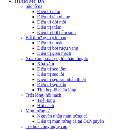
THẨM MỸ DA
Sắc tố da
Điều trị nám
Điều trị tàn nhang
Điều trị đồi mồi
Điều trị thâm
Điều trị bớt bẩm sinh
Bất thường mạch máu
Điều trị u máu
Điều trị bớt rượu vang
Điều trị giãn mạch
Xóa xăm, xóa sẹo, lỗ chân lông to
Xóa xăm
Điều trị sẹo lõm
Điều trị sẹo lồi
Điều trị sẹo sau phẫu thuật
Điều trị sẹo xấu
Thu hẹp lỗ chân lông
Triệt lông, hôi nách
Triệt lông
Hôi nách
Mụn trứng cá
Nguyên nhân mụn trứng cá
Điều trị mụn trứng cá tại Dr.Nguyễn
Trẻ hóa công nghệ cao