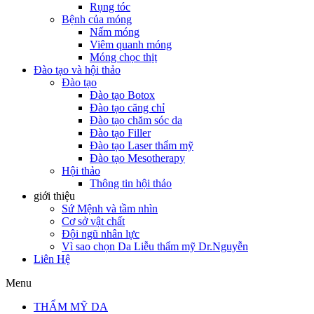
Rụng tóc
Bệnh của móng
Nấm móng
Viêm quanh móng
Móng chọc thịt
Đào tạo và hội thảo
Đào tạo
Đào tạo Botox
Đào tạo căng chỉ
Đào tạo chăm sóc da
Đào tạo Filler
Đào tạo Laser thẩm mỹ
Đào tạo Mesotherapy
Hội thảo
Thông tin hội thảo
giới thiệu
Sứ Mệnh và tầm nhìn
Cơ sở vật chất
Đội ngũ nhân lực
Vì sao chọn Da Liễu thẩm mỹ Dr.Nguyễn
Liên Hệ
Menu
THẨM MỸ DA