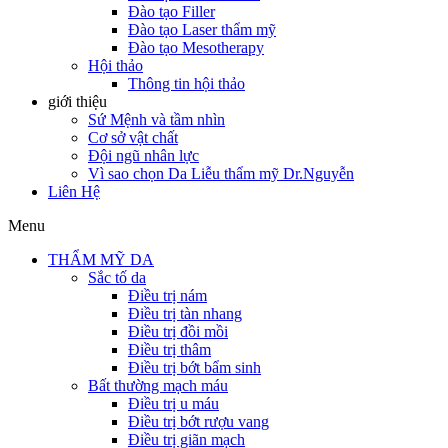
Đào tạo Filler
Đào tạo Laser thẩm mỹ
Đào tạo Mesotherapy
Hội thảo
Thông tin hội thảo
giới thiệu
Sứ Mệnh và tầm nhìn
Cơ sở vật chất
Đội ngũ nhân lực
Vì sao chọn Da Liễu thẩm mỹ Dr.Nguyễn
Liên Hệ
Menu
THẨM MỸ DA
Sắc tố da
Điều trị nám
Điều trị tàn nhang
Điều trị đồi mồi
Điều trị thâm
Điều trị bớt bẩm sinh
Bất thường mạch máu
Điều trị u máu
Điều trị bớt rượu vang
Điều trị giãn mạch