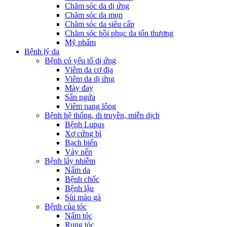
Chăm sóc da dị ứng
Chăm sóc da mụn
Chăm sóc da siêu cấp
Chăm sóc hồi phục da tổn thương
Mỹ phẩm
Bệnh lý da
Bệnh có yếu tố dị ứng
Viêm da cơ địa
Viêm da dị ứng
Mày đay
Sẩn ngứa
Viêm nang lông
Bệnh hệ thống, di truyền, miễn dịch
Bệnh Lupus
Xơ cứng bì
Bạch biến
Vảy nến
Bệnh lây nhiễm
Nấm da
Bệnh chốc
Bệnh lậu
Sùi mào gà
Bệnh của tóc
Nấm tóc
Rụng tóc