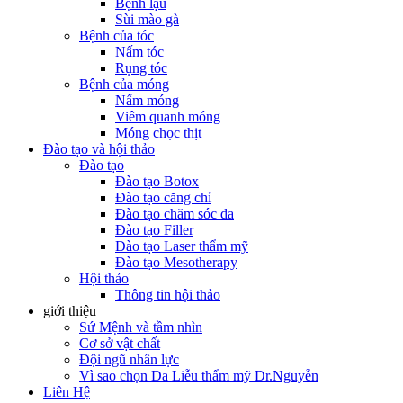
Bệnh lậu
Sùi mào gà
Bệnh của tóc
Nấm tóc
Rụng tóc
Bệnh của móng
Nấm móng
Viêm quanh móng
Móng chọc thịt
Đào tạo và hội thảo
Đào tạo
Đào tạo Botox
Đào tạo căng chỉ
Đào tạo chăm sóc da
Đào tạo Filler
Đào tạo Laser thẩm mỹ
Đào tạo Mesotherapy
Hội thảo
Thông tin hội thảo
giới thiệu
Sứ Mệnh và tầm nhìn
Cơ sở vật chất
Đội ngũ nhân lực
Vì sao chọn Da Liễu thẩm mỹ Dr.Nguyễn
Liên Hệ