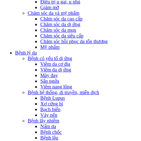
Điều trị u gai, u nhú
Giảm mỡ
Chăm sóc da và mỹ phẩm
Chăm sóc da cao cấp
Chăm sóc da dị ứng
Chăm sóc da mụn
Chăm sóc da siêu cấp
Chăm sóc hồi phục da tổn thương
Mỹ phẩm
Bệnh lý da
Bệnh có yếu tố dị ứng
Viêm da cơ địa
Viêm da dị ứng
Mày đay
Sẩn ngứa
Viêm nang lông
Bệnh hệ thống, di truyền, miễn dịch
Bệnh Lupus
Xơ cứng bì
Bạch biến
Vảy nến
Bệnh lây nhiễm
Nấm da
Bệnh chốc
Bệnh lậu