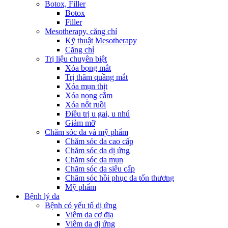
Botox, Filler
Botox
Filler
Mesotherapy, căng chỉ
Kỹ thuật Mesotherapy
Căng chỉ
Trị liệu chuyên biệt
Xóa bọng mắt
Trị thâm quầng mắt
Xóa mụn thịt
Xóa nọng cằm
Xóa nốt ruồi
Điều trị u gai, u nhú
Giảm mỡ
Chăm sóc da và mỹ phẩm
Chăm sóc da cao cấp
Chăm sóc da dị ứng
Chăm sóc da mụn
Chăm sóc da siêu cấp
Chăm sóc hồi phục da tổn thương
Mỹ phẩm
Bệnh lý da
Bệnh có yếu tố dị ứng
Viêm da cơ địa
Viêm da dị ứng