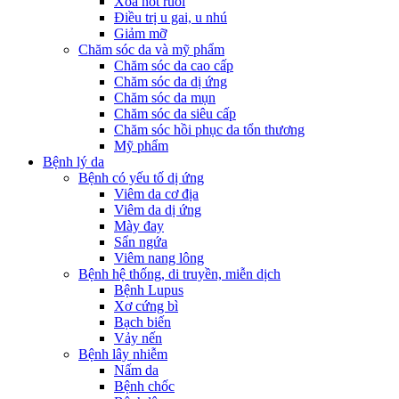
Xóa nốt ruồi
Điều trị u gai, u nhú
Giảm mỡ
Chăm sóc da và mỹ phẩm
Chăm sóc da cao cấp
Chăm sóc da dị ứng
Chăm sóc da mụn
Chăm sóc da siêu cấp
Chăm sóc hồi phục da tổn thương
Mỹ phẩm
Bệnh lý da
Bệnh có yếu tố dị ứng
Viêm da cơ địa
Viêm da dị ứng
Mày đay
Sẩn ngứa
Viêm nang lông
Bệnh hệ thống, di truyền, miễn dịch
Bệnh Lupus
Xơ cứng bì
Bạch biến
Vảy nến
Bệnh lây nhiễm
Nấm da
Bệnh chốc