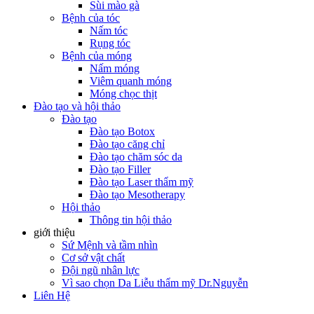
Sùi mào gà
Bệnh của tóc
Nấm tóc
Rụng tóc
Bệnh của móng
Nấm móng
Viêm quanh móng
Móng chọc thịt
Đào tạo và hội thảo
Đào tạo
Đào tạo Botox
Đào tạo căng chỉ
Đào tạo chăm sóc da
Đào tạo Filler
Đào tạo Laser thẩm mỹ
Đào tạo Mesotherapy
Hội thảo
Thông tin hội thảo
giới thiệu
Sứ Mệnh và tầm nhìn
Cơ sở vật chất
Đội ngũ nhân lực
Vì sao chọn Da Liễu thẩm mỹ Dr.Nguyễn
Liên Hệ