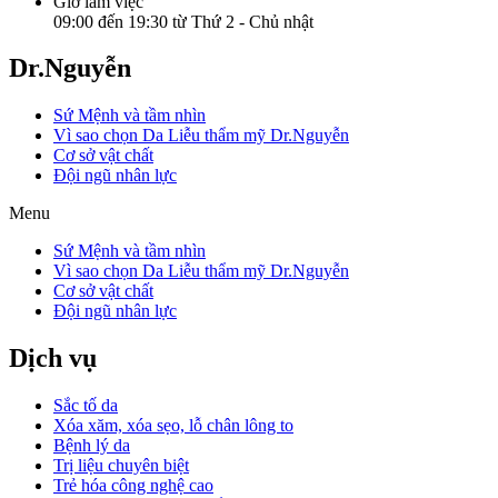
Giờ làm việc
09:00 đến 19:30 từ Thứ 2 - Chủ nhật
Dr.Nguyễn
Sứ Mệnh và tầm nhìn
Vì sao chọn Da Liễu thẩm mỹ Dr.Nguyễn
Cơ sở vật chất
Đội ngũ nhân lực
Menu
Sứ Mệnh và tầm nhìn
Vì sao chọn Da Liễu thẩm mỹ Dr.Nguyễn
Cơ sở vật chất
Đội ngũ nhân lực
Dịch vụ
Sắc tố da
Xóa xăm, xóa sẹo, lỗ chân lông to
Bệnh lý da
Trị liệu chuyên biệt
Trẻ hóa công nghệ cao