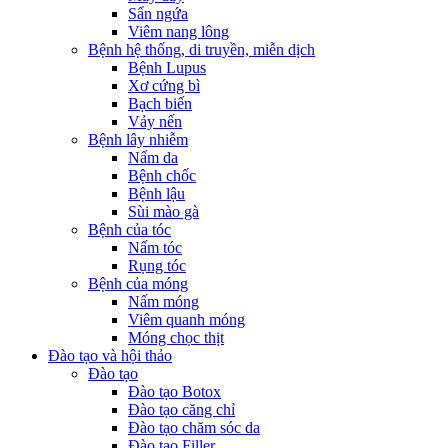
Sẩn ngứa
Viêm nang lông
Bệnh hệ thống, di truyền, miễn dịch
Bệnh Lupus
Xơ cứng bì
Bạch biến
Vảy nến
Bệnh lây nhiễm
Nấm da
Bệnh chốc
Bệnh lậu
Sùi mào gà
Bệnh của tóc
Nấm tóc
Rụng tóc
Bệnh của móng
Nấm móng
Viêm quanh móng
Móng chọc thịt
Đào tạo và hội thảo
Đào tạo
Đào tạo Botox
Đào tạo căng chỉ
Đào tạo chăm sóc da
Đào tạo Filler