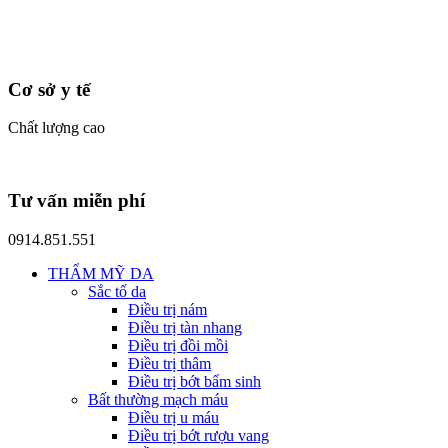
Cơ sở y tế
Chất lượng cao
Tư vấn miễn phí
0914.851.551
THẨM MỸ DA
Sắc tố da
Điều trị nám
Điều trị tàn nhang
Điều trị đồi mồi
Điều trị thâm
Điều trị bớt bẩm sinh
Bất thường mạch máu
Điều trị u máu
Điều trị bớt rượu vang