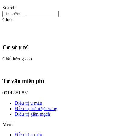
Search
Close
Cơ sở y tế
Chất lượng cao
Tư vấn miễn phí
0914.851.851
Điều trị u máu
Điều trị bớt rượu vang
Điều trị giãn mạch
Menu
Điều trị u máu