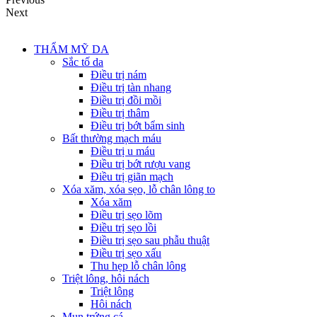
Next
THẨM MỸ DA
Sắc tố da
Điều trị nám
Điều trị tàn nhang
Điều trị đồi mồi
Điều trị thâm
Điều trị bớt bẩm sinh
Bất thường mạch máu
Điều trị u máu
Điều trị bớt rượu vang
Điều trị giãn mạch
Xóa xăm, xóa sẹo, lỗ chân lông to
Xóa xăm
Điều trị sẹo lõm
Điều trị sẹo lồi
Điều trị sẹo sau phẫu thuật
Điều trị sẹo xấu
Thu hẹp lỗ chân lông
Triệt lông, hôi nách
Triệt lông
Hôi nách
Mụn trứng cá