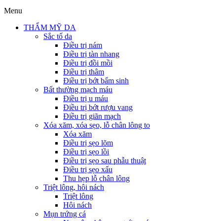
Menu
THẨM MỸ DA
Sắc tố da
Điều trị nám
Điều trị tàn nhang
Điều trị đồi mồi
Điều trị thâm
Điều trị bớt bẩm sinh
Bất thường mạch máu
Điều trị u máu
Điều trị bớt rượu vang
Điều trị giãn mạch
Xóa xăm, xóa sẹo, lỗ chân lông to
Xóa xăm
Điều trị sẹo lõm
Điều trị sẹo lồi
Điều trị sẹo sau phẫu thuật
Điều trị sẹo xấu
Thu hẹp lỗ chân lông
Triệt lông, hôi nách
Triệt lông
Hôi nách
Mụn trứng cá