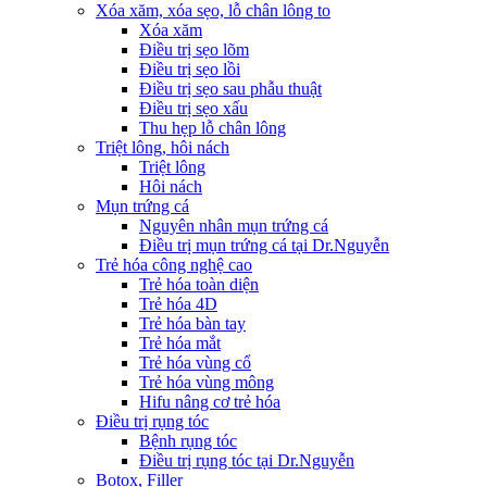
Xóa xăm, xóa sẹo, lỗ chân lông to
Xóa xăm
Điều trị sẹo lõm
Điều trị sẹo lồi
Điều trị sẹo sau phẫu thuật
Điều trị sẹo xấu
Thu hẹp lỗ chân lông
Triệt lông, hôi nách
Triệt lông
Hôi nách
Mụn trứng cá
Nguyên nhân mụn trứng cá
Điều trị mụn trứng cá tại Dr.Nguyễn
Trẻ hóa công nghệ cao
Trẻ hóa toàn diện
Trẻ hóa 4D
Trẻ hóa bàn tay
Trẻ hóa mắt
Trẻ hóa vùng cổ
Trẻ hóa vùng mông
Hifu nâng cơ trẻ hóa
Điều trị rụng tóc
Bệnh rụng tóc
Điều trị rụng tóc tại Dr.Nguyễn
Botox, Filler