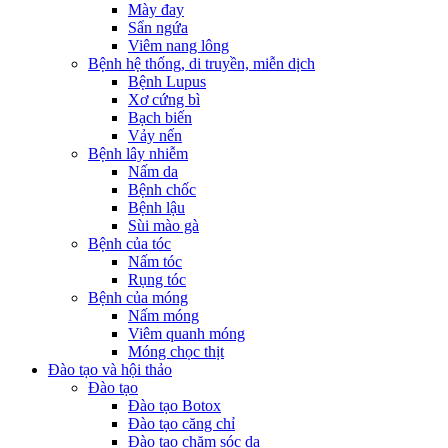
Mày đay
Sẩn ngứa
Viêm nang lông
Bệnh hệ thống, di truyền, miễn dịch
Bệnh Lupus
Xơ cứng bì
Bạch biến
Vảy nến
Bệnh lây nhiễm
Nấm da
Bệnh chốc
Bệnh lậu
Sùi mào gà
Bệnh của tóc
Nấm tóc
Rụng tóc
Bệnh của móng
Nấm móng
Viêm quanh móng
Móng chọc thịt
Đào tạo và hội thảo
Đào tạo
Đào tạo Botox
Đào tạo căng chỉ
Đào tạo chăm sóc da