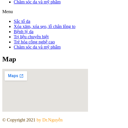
Chăm sóc da và mỹ phẩm
Menu
Sắc tố da
Xóa xăm, xóa sẹo, lỗ chân lông to
Bệnh lý da
Trị liệu chuyên biệt
Trẻ hóa công nghệ cao
Chăm sóc da và mỹ phẩm
Map
© Copyright 2021
by Dr.Nguyễn