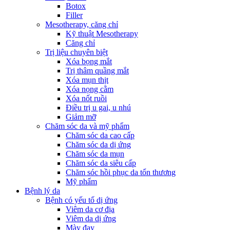
Botox
Filler
Mesotherapy, căng chỉ
Kỹ thuật Mesotherapy
Căng chỉ
Trị liệu chuyên biệt
Xóa bọng mắt
Trị thâm quầng mắt
Xóa mụn thịt
Xóa nọng cằm
Xóa nốt ruồi
Điều trị u gai, u nhú
Giảm mỡ
Chăm sóc da và mỹ phẩm
Chăm sóc da cao cấp
Chăm sóc da dị ứng
Chăm sóc da mụn
Chăm sóc da siêu cấp
Chăm sóc hồi phục da tổn thương
Mỹ phẩm
Bệnh lý da
Bệnh có yếu tố dị ứng
Viêm da cơ địa
Viêm da dị ứng
Mày đay