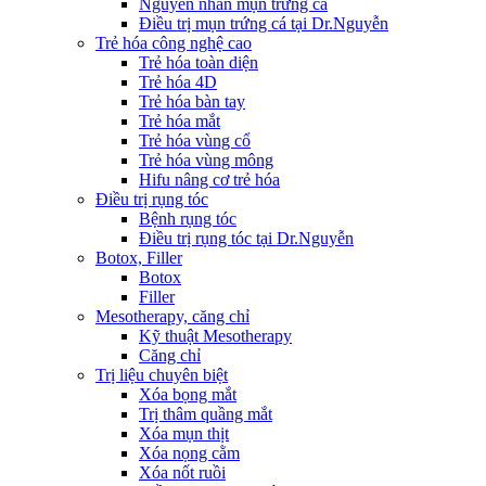
Nguyên nhân mụn trứng cá
Điều trị mụn trứng cá tại Dr.Nguyễn
Trẻ hóa công nghệ cao
Trẻ hóa toàn diện
Trẻ hóa 4D
Trẻ hóa bàn tay
Trẻ hóa mắt
Trẻ hóa vùng cổ
Trẻ hóa vùng mông
Hifu nâng cơ trẻ hóa
Điều trị rụng tóc
Bệnh rụng tóc
Điều trị rụng tóc tại Dr.Nguyễn
Botox, Filler
Botox
Filler
Mesotherapy, căng chỉ
Kỹ thuật Mesotherapy
Căng chỉ
Trị liệu chuyên biệt
Xóa bọng mắt
Trị thâm quầng mắt
Xóa mụn thịt
Xóa nọng cằm
Xóa nốt ruồi