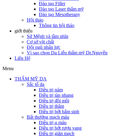
Đào tạo Filler
Đào tạo Laser thẩm mỹ
Đào tạo Mesotherapy
Hội thảo
Thông tin hội thảo
giới thiệu
Sứ Mệnh và tầm nhìn
Cơ sở vật chất
Đội ngũ nhân lực
Vì sao chọn Da Liễu thẩm mỹ Dr.Nguyễn
Liên Hệ
Menu
THẨM MỸ DA
Sắc tố da
Điều trị nám
Điều trị tàn nhang
Điều trị đồi mồi
Điều trị thâm
Điều trị bớt bẩm sinh
Bất thường mạch máu
Điều trị u máu
Điều trị bớt rượu vang
Điều trị giãn mạch