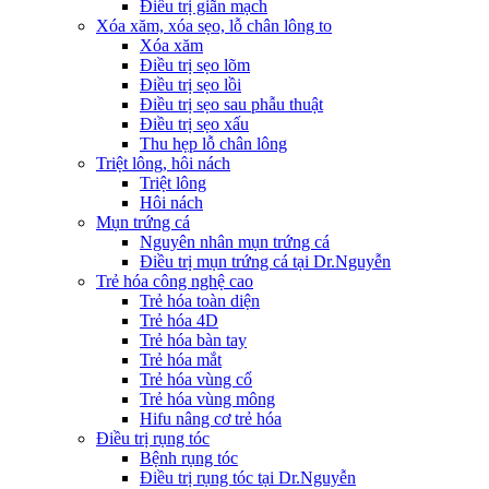
Điều trị giãn mạch
Xóa xăm, xóa sẹo, lỗ chân lông to
Xóa xăm
Điều trị sẹo lõm
Điều trị sẹo lồi
Điều trị sẹo sau phẫu thuật
Điều trị sẹo xấu
Thu hẹp lỗ chân lông
Triệt lông, hôi nách
Triệt lông
Hôi nách
Mụn trứng cá
Nguyên nhân mụn trứng cá
Điều trị mụn trứng cá tại Dr.Nguyễn
Trẻ hóa công nghệ cao
Trẻ hóa toàn diện
Trẻ hóa 4D
Trẻ hóa bàn tay
Trẻ hóa mắt
Trẻ hóa vùng cổ
Trẻ hóa vùng mông
Hifu nâng cơ trẻ hóa
Điều trị rụng tóc
Bệnh rụng tóc
Điều trị rụng tóc tại Dr.Nguyễn