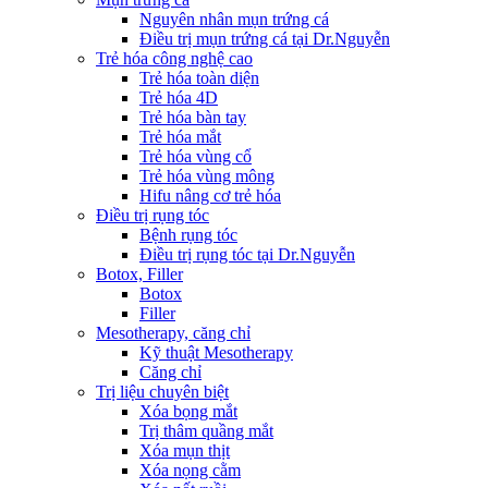
Nguyên nhân mụn trứng cá
Điều trị mụn trứng cá tại Dr.Nguyễn
Trẻ hóa công nghệ cao
Trẻ hóa toàn diện
Trẻ hóa 4D
Trẻ hóa bàn tay
Trẻ hóa mắt
Trẻ hóa vùng cổ
Trẻ hóa vùng mông
Hifu nâng cơ trẻ hóa
Điều trị rụng tóc
Bệnh rụng tóc
Điều trị rụng tóc tại Dr.Nguyễn
Botox, Filler
Botox
Filler
Mesotherapy, căng chỉ
Kỹ thuật Mesotherapy
Căng chỉ
Trị liệu chuyên biệt
Xóa bọng mắt
Trị thâm quầng mắt
Xóa mụn thịt
Xóa nọng cằm