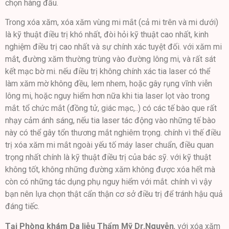
chọn hàng đầu.
Trong xóa xăm, xóa xăm vùng mi mắt (cả mi trên và mi dưới)
là kỹ thuật điều trị khó nhất, đòi hỏi kỹ thuật cao nhất, kinh
nghiệm điều trị cao nhất và sự chính xác tuyệt đối. với xăm mi
mắt, đường xăm thường trùng vào đường lông mi, và rất sát
kết mạc bờ mi. nếu điều trị không chính xác tia laser có thể
làm xăm mờ không đều, lem nhem, hoặc gây rụng vĩnh viễn
lông mi, hoặc nguy hiểm hơn nữa khi tia laser lọt vào trong
mắt. tổ chức mắt (đồng tử, giác mạc,..) có các tế bào que rất
nhạy cảm ánh sáng, nếu tia laser tác động vào những tế bào
này có thể gây tổn thương mắt nghiêm trọng. chính vì thế điều
trị xóa xăm mi mắt ngoài yếu tố máy laser chuẩn, điều quan
trọng nhất chính là kỹ thuật điều trị của bác sỹ. với kỹ thuật
không tốt, không những đường xăm không được xóa hết mà
còn có những tác dụng phụ nguy hiểm với mắt. chính vì vậy
bạn nên lựa chọn thật cẩn thận cơ sở điều trị để tránh hậu quả
đáng tiếc.
Tại Phòng khám Da liễu Thẩm Mỹ Dr.Nguyễn
, với xóa xăm