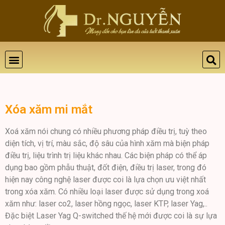
THẨM MỸ DA
BỆNH LÝ DA
ĐÀO TẠO VÀ HỘI THẢO
GIỚI THIỆU
LIÊN HỆ
Xóa xăm mi mắt
Xoá xăm nói chung có nhiều phương pháp điều trị, tuỳ theo
diện tích, vị trí, màu sắc, độ sâu của hình xăm mà biện pháp
điều trị, liệu trình trị liệu khác nhau. Các biện pháp có thể áp
dụng bao gồm phẫu thuật, đốt điện, điều trị laser, trong đó
hiện nay công nghệ laser được coi là lựa chọn ưu việt nhất
trong xóa xăm. Có nhiều loại laser được sử dụng trong xoá
xăm như: laser co2, laser hồng ngọc, laser KTP, laser Yag,..
Đặc biệt Laser Yag Q-switched thế hệ mới được coi là sự lựa