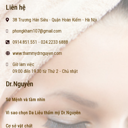
Liên hệ
38 Trương Hán Siêu - Quận Hoàn Kiếm - Hà Nội
phongkham107@gmail.com
0914.851.551 - 024.2233 6888
www.thammydrnguyen.com
Giờ làm việc
09:00 đến 19:30 từ Thứ 2 - Chủ nhật
Dr.Nguyễn
Sứ Mệnh và tầm nhìn
Vì sao chọn Da Liễu thẩm mỹ Dr.Nguyễn
Cơ sở vật chất