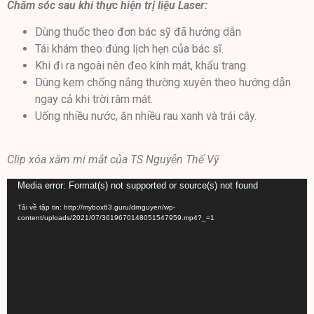
Chăm sóc sau khi thực hiện trị liệu Laser:
Dùng thuốc theo đơn bác sỹ đã hướng dẫn
Tái khám theo đúng lịch hẹn của bác sĩ.
Khi đi ra ngoài nên đeo kính mát, khẩu trang.
Dùng kem chống nắng thường xuyên theo hướng dẫn
ngay cả khi trời râm mát.
Uống nhiều nước, ăn nhiều rau xanh và trái cây.
Clip xóa xăm mi mắt của TS Nguyễn Thế Vỹ
Trình
Media error: Format(s) not supported or source(s) not found
chơi
Tải về tập tin: http://mybox63.guru/drnguyen/wp-
Video
content/uploads/2021/07/3619670148051547959.mp4?_=1