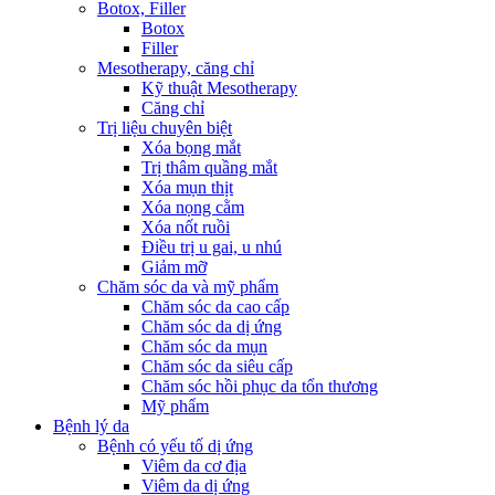
Botox, Filler
Botox
Filler
Mesotherapy, căng chỉ
Kỹ thuật Mesotherapy
Căng chỉ
Trị liệu chuyên biệt
Xóa bọng mắt
Trị thâm quầng mắt
Xóa mụn thịt
Xóa nọng cằm
Xóa nốt ruồi
Điều trị u gai, u nhú
Giảm mỡ
Chăm sóc da và mỹ phẩm
Chăm sóc da cao cấp
Chăm sóc da dị ứng
Chăm sóc da mụn
Chăm sóc da siêu cấp
Chăm sóc hồi phục da tổn thương
Mỹ phẩm
Bệnh lý da
Bệnh có yếu tố dị ứng
Viêm da cơ địa
Viêm da dị ứng