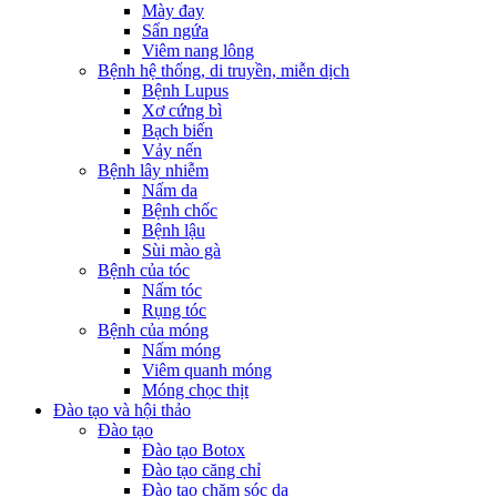
Mày đay
Sẩn ngứa
Viêm nang lông
Bệnh hệ thống, di truyền, miễn dịch
Bệnh Lupus
Xơ cứng bì
Bạch biến
Vảy nến
Bệnh lây nhiễm
Nấm da
Bệnh chốc
Bệnh lậu
Sùi mào gà
Bệnh của tóc
Nấm tóc
Rụng tóc
Bệnh của móng
Nấm móng
Viêm quanh móng
Móng chọc thịt
Đào tạo và hội thảo
Đào tạo
Đào tạo Botox
Đào tạo căng chỉ
Đào tạo chăm sóc da