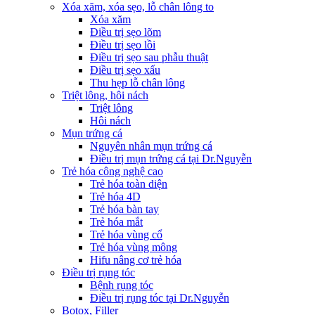
Xóa xăm, xóa sẹo, lỗ chân lông to
Xóa xăm
Điều trị sẹo lõm
Điều trị sẹo lồi
Điều trị sẹo sau phẫu thuật
Điều trị sẹo xấu
Thu hẹp lỗ chân lông
Triệt lông, hôi nách
Triệt lông
Hôi nách
Mụn trứng cá
Nguyên nhân mụn trứng cá
Điều trị mụn trứng cá tại Dr.Nguyễn
Trẻ hóa công nghệ cao
Trẻ hóa toàn diện
Trẻ hóa 4D
Trẻ hóa bàn tay
Trẻ hóa mắt
Trẻ hóa vùng cổ
Trẻ hóa vùng mông
Hifu nâng cơ trẻ hóa
Điều trị rụng tóc
Bệnh rụng tóc
Điều trị rụng tóc tại Dr.Nguyễn
Botox, Filler