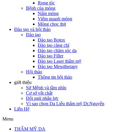
Rụng tóc
Bệnh của móng
Nấm móng
Viêm quanh móng
Móng chọc thịt
Đào tạo và hội thảo
Đào tạo
Đào tạo Botox
Đào tạo căng chỉ
Đào tạo chăm sóc da
Đào tạo Filler
Đào tạo Laser thẩm mỹ
Đào tạo Mesotherapy
Hội thảo
Thông tin hội thảo
giới thiệu
Sứ Mệnh và tầm nhìn
Cơ sở vật chất
Đội ngũ nhân lực
Vì sao chọn Da Liễu thẩm mỹ Dr.Nguyễn
Liên Hệ
Menu
THẨM MỸ DA