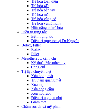
Trẻ hóa toàn diện
Trẻ hóa 4D
Trẻ hóa bàn tay
Trẻ hóa mắt
Trẻ hóa vùng cổ
Trẻ hóa vùng mông
Hifu nâng cơ trẻ hóa
Điều trị rụng tóc
Bệnh rụng tóc
Điều trị rụng tóc tại Dr.Nguyễn
Botox, Filler
Botox
Filler
Mesotherapy, căng chỉ
Kỹ thuật Mesotherapy
Căng chỉ
Trị liệu chuyên biệt
Xóa bọng mắt
Trị thâm quầng mắt
Xóa mụn thịt
Xóa nọng cằm
Xóa nốt ruồi
Điều trị u gai, u nhú
Giảm mỡ
Chăm sóc da và mỹ phẩm