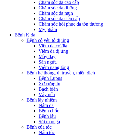
Chăm sóc da cao cấp
Chăm sóc da dị ứng
Chăm sóc da mụn
Chăm sóc da siêu cấp
Chăm sóc hồi phục da tổn thương
Mỹ phẩm
Bệnh lý da
Bệnh có yếu tố dị ứng
Viêm da cơ địa
Viêm da dị ứng
Mày đay
Sẩn ngứa
Viêm nang lông
Bệnh hệ thống, di truyền, miễn dịch
Bệnh Lupus
Xơ cứng bì
Bạch biến
Vảy nến
Bệnh lây nhiễm
Nấm da
Bệnh chốc
Bệnh lậu
Sùi mào gà
Bệnh của tóc
Nấm tóc