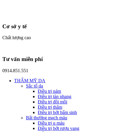
Cơ sở y tế
Chất lượng cao
Tư vấn miễn phí
0914.851.551
THẨM MỸ DA
Sắc tố da
Điều trị nám
Điều trị tàn nhang
Điều trị đồi mồi
Điều trị thâm
Điều trị bớt bẩm sinh
Bất thường mạch máu
Điều trị u máu
Điều trị bớt rượu vang