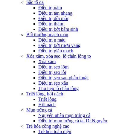
Sắc tố da
Điều trị nám
Điều trị tàn nhang
Điều trị đồi mồi
Điều trị thâm
Điều trị bớt bẩm sinh
Bất thường mạch máu
Điều trị u máu
Điều trị bớt rượu vang
Điều trị giãn mạch
Xóa xăm, xóa sẹo, lỗ chân lông to
Xóa xăm
Điều trị sẹo lõm
Điều trị sẹo lồi
Điều trị sẹo sau phẫu thuật
Điều trị sẹo xấu
Thu hẹp lỗ chân lông
Triệt lông, hôi nách
Triệt lông
Hôi nách
Mụn trứng cá
Nguyên nhân mụn trứng cá
Điều trị mụn trứng cá tại Dr.Nguyễn
Trẻ hóa công nghệ cao
Trẻ hóa toàn diện