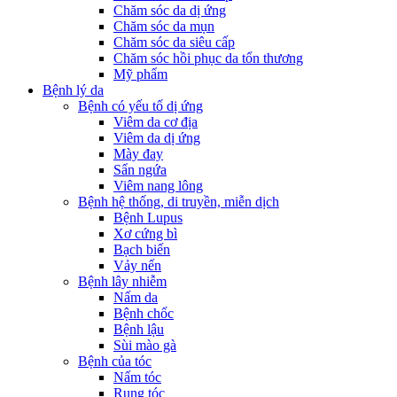
Chăm sóc da dị ứng
Chăm sóc da mụn
Chăm sóc da siêu cấp
Chăm sóc hồi phục da tổn thương
Mỹ phẩm
Bệnh lý da
Bệnh có yếu tố dị ứng
Viêm da cơ địa
Viêm da dị ứng
Mày đay
Sẩn ngứa
Viêm nang lông
Bệnh hệ thống, di truyền, miễn dịch
Bệnh Lupus
Xơ cứng bì
Bạch biến
Vảy nến
Bệnh lây nhiễm
Nấm da
Bệnh chốc
Bệnh lậu
Sùi mào gà
Bệnh của tóc
Nấm tóc
Rụng tóc