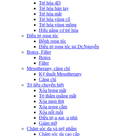
Trẻ hóa 4D
Trẻ hóa bàn tay
Trẻ hóa mắt
Trẻ hóa vùng cổ
Trẻ hóa vùng mông
Hifu nâng cơ trẻ hóa
Điều trị rụng tóc
Bệnh rụng tóc
Điều trị rụng tóc tại Dr.Nguyễn
Botox, Filler
Botox
Filler
Mesotherapy, căng chỉ
Kỹ thuật Mesotherapy
Căng chỉ
Trị liệu chuyên biệt
Xóa bọng mắt
Trị thâm quầng mắt
Xóa mụn thịt
Xóa nọng cằm
Xóa nốt ruồi
Điều trị u gai, u nhú
Giảm mỡ
Chăm sóc da và mỹ phẩm
Chăm sóc da cao cấp