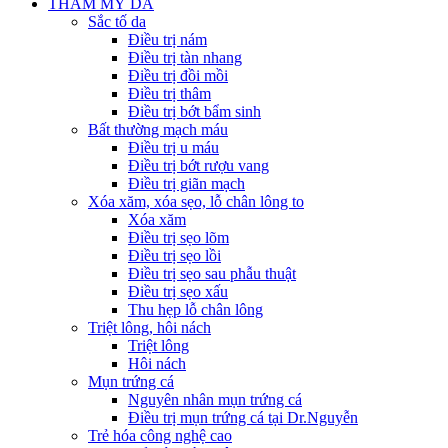
THẨM MỸ DA
Sắc tố da
Điều trị nám
Điều trị tàn nhang
Điều trị đồi mồi
Điều trị thâm
Điều trị bớt bẩm sinh
Bất thường mạch máu
Điều trị u máu
Điều trị bớt rượu vang
Điều trị giãn mạch
Xóa xăm, xóa sẹo, lỗ chân lông to
Xóa xăm
Điều trị sẹo lõm
Điều trị sẹo lồi
Điều trị sẹo sau phẫu thuật
Điều trị sẹo xấu
Thu hẹp lỗ chân lông
Triệt lông, hôi nách
Triệt lông
Hôi nách
Mụn trứng cá
Nguyên nhân mụn trứng cá
Điều trị mụn trứng cá tại Dr.Nguyễn
Trẻ hóa công nghệ cao