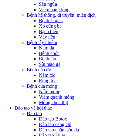
Sẩn ngứa
Viêm nang lông
Bệnh hệ thống, di truyền, miễn dịch
Bệnh Lupus
Xơ cứng bì
Bạch biến
Vảy nến
Bệnh lây nhiễm
Nấm da
Bệnh chốc
Bệnh lậu
Sùi mào gà
Bệnh của tóc
Nấm tóc
Rụng tóc
Bệnh của móng
Nấm móng
Viêm quanh móng
Móng chọc thịt
Đào tạo và hội thảo
Đào tạo
Đào tạo Botox
Đào tạo căng chỉ
Đào tạo chăm sóc da
Đào tạo Filler