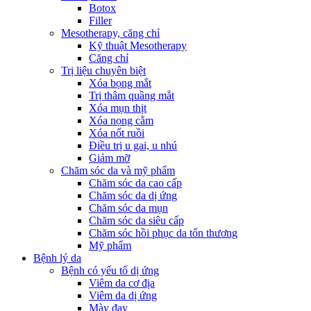
Botox
Filler
Mesotherapy, căng chỉ
Kỹ thuật Mesotherapy
Căng chỉ
Trị liệu chuyên biệt
Xóa bọng mắt
Trị thâm quầng mắt
Xóa mụn thịt
Xóa nọng cằm
Xóa nốt ruồi
Điều trị u gai, u nhú
Giảm mỡ
Chăm sóc da và mỹ phẩm
Chăm sóc da cao cấp
Chăm sóc da dị ứng
Chăm sóc da mụn
Chăm sóc da siêu cấp
Chăm sóc hồi phục da tổn thương
Mỹ phẩm
Bệnh lý da
Bệnh có yếu tố dị ứng
Viêm da cơ địa
Viêm da dị ứng
Mày đay