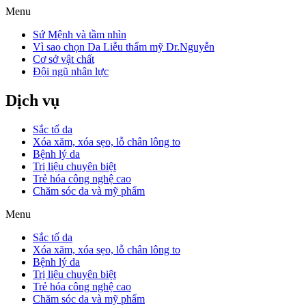
Menu
Sứ Mệnh và tầm nhìn
Vì sao chọn Da Liễu thẩm mỹ Dr.Nguyễn
Cơ sở vật chất
Đội ngũ nhân lực
Dịch vụ
Sắc tố da
Xóa xăm, xóa sẹo, lỗ chân lông to
Bệnh lý da
Trị liệu chuyên biệt
Trẻ hóa công nghệ cao
Chăm sóc da và mỹ phẩm
Menu
Sắc tố da
Xóa xăm, xóa sẹo, lỗ chân lông to
Bệnh lý da
Trị liệu chuyên biệt
Trẻ hóa công nghệ cao
Chăm sóc da và mỹ phẩm