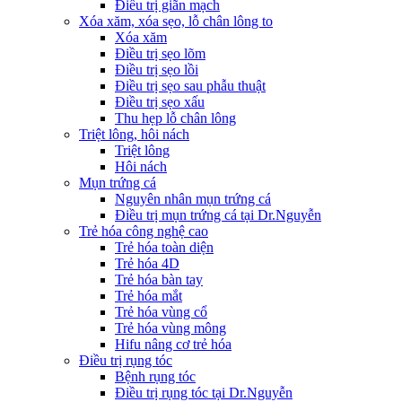
Điều trị giãn mạch
Xóa xăm, xóa sẹo, lỗ chân lông to
Xóa xăm
Điều trị sẹo lõm
Điều trị sẹo lồi
Điều trị sẹo sau phẫu thuật
Điều trị sẹo xấu
Thu hẹp lỗ chân lông
Triệt lông, hôi nách
Triệt lông
Hôi nách
Mụn trứng cá
Nguyên nhân mụn trứng cá
Điều trị mụn trứng cá tại Dr.Nguyễn
Trẻ hóa công nghệ cao
Trẻ hóa toàn diện
Trẻ hóa 4D
Trẻ hóa bàn tay
Trẻ hóa mắt
Trẻ hóa vùng cổ
Trẻ hóa vùng mông
Hifu nâng cơ trẻ hóa
Điều trị rụng tóc
Bệnh rụng tóc
Điều trị rụng tóc tại Dr.Nguyễn