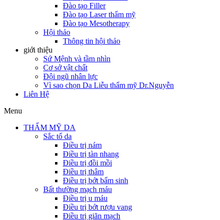
Đào tạo Filler
Đào tạo Laser thẩm mỹ
Đào tạo Mesotherapy
Hội thảo
Thông tin hội thảo
giới thiệu
Sứ Mệnh và tầm nhìn
Cơ sở vật chất
Đội ngũ nhân lực
Vì sao chọn Da Liễu thẩm mỹ Dr.Nguyễn
Liên Hệ
Menu
THẨM MỸ DA
Sắc tố da
Điều trị nám
Điều trị tàn nhang
Điều trị đồi mồi
Điều trị thâm
Điều trị bớt bẩm sinh
Bất thường mạch máu
Điều trị u máu
Điều trị bớt rượu vang
Điều trị giãn mạch