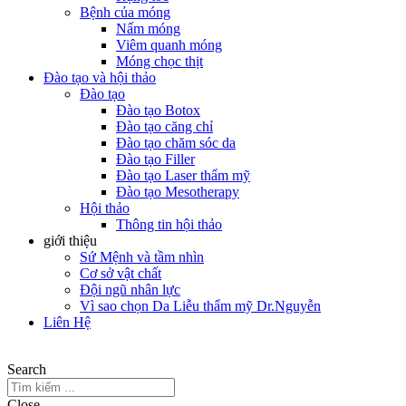
Bệnh của móng
Nấm móng
Viêm quanh móng
Móng chọc thịt
Đào tạo và hội thảo
Đào tạo
Đào tạo Botox
Đào tạo căng chỉ
Đào tạo chăm sóc da
Đào tạo Filler
Đào tạo Laser thẩm mỹ
Đào tạo Mesotherapy
Hội thảo
Thông tin hội thảo
giới thiệu
Sứ Mệnh và tầm nhìn
Cơ sở vật chất
Đội ngũ nhân lực
Vì sao chọn Da Liễu thẩm mỹ Dr.Nguyễn
Liên Hệ
Search
Close