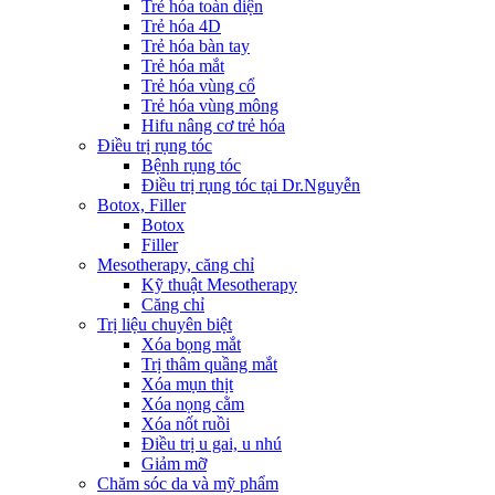
Trẻ hóa toàn diện
Trẻ hóa 4D
Trẻ hóa bàn tay
Trẻ hóa mắt
Trẻ hóa vùng cổ
Trẻ hóa vùng mông
Hifu nâng cơ trẻ hóa
Điều trị rụng tóc
Bệnh rụng tóc
Điều trị rụng tóc tại Dr.Nguyễn
Botox, Filler
Botox
Filler
Mesotherapy, căng chỉ
Kỹ thuật Mesotherapy
Căng chỉ
Trị liệu chuyên biệt
Xóa bọng mắt
Trị thâm quầng mắt
Xóa mụn thịt
Xóa nọng cằm
Xóa nốt ruồi
Điều trị u gai, u nhú
Giảm mỡ
Chăm sóc da và mỹ phẩm