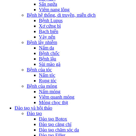
Sẩn ngứa
Viêm nang lông
Bệnh hệ thống, di truyền, miễn dịch
Bệnh Lupus
Xơ cứng bì
Bạch biến
Vảy nến
Bệnh lây nhiễm
Nấm da
Bệnh chốc
Bệnh lậu
Sùi mào gà
Bệnh của tóc
Nấm tóc
Rụng tóc
Bệnh của móng
Nấm móng
Viêm quanh móng
Móng chọc thịt
Đào tạo và hội thảo
Đào tạo
Đào tạo Botox
Đào tạo căng chỉ
Đào tạo chăm sóc da
Đào tạo Filler