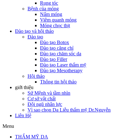
Rụng tóc
Bệnh của móng
Nấm móng
Viêm quanh móng
Móng chọc thịt
Đào tạo và hội thảo
Đào tạo
Đào tạo Botox
Đào tạo căng chỉ
Đào tạo chăm sóc da
Đào tạo Filler
Đào tạo Laser thẩm mỹ
Đào tạo Mesotherapy
Hội thảo
Thông tin hội thảo
giới thiệu
Sứ Mệnh và tầm nhìn
Cơ sở vật chất
Đội ngũ nhân lực
Vì sao chọn Da Liễu thẩm mỹ Dr.Nguyễn
Liên Hệ
Menu
THẨM MỸ DA