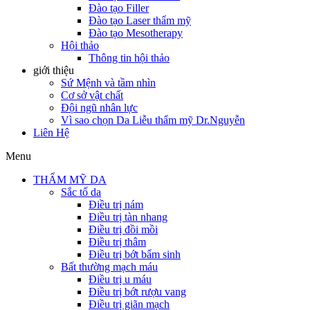
Đào tạo Filler
Đào tạo Laser thẩm mỹ
Đào tạo Mesotherapy
Hội thảo
Thông tin hội thảo
giới thiệu
Sứ Mệnh và tầm nhìn
Cơ sở vật chất
Đội ngũ nhân lực
Vì sao chọn Da Liễu thẩm mỹ Dr.Nguyễn
Liên Hệ
Menu
THẨM MỸ DA
Sắc tố da
Điều trị nám
Điều trị tàn nhang
Điều trị đồi mồi
Điều trị thâm
Điều trị bớt bẩm sinh
Bất thường mạch máu
Điều trị u máu
Điều trị bớt rượu vang
Điều trị giãn mạch