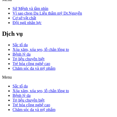
Sứ Mệnh và tầm nhìn
Vì sao chọn Da Liễu thẩm mỹ Dr.Nguyễn
Cơ sở vật chất
Đội ngũ nhân lực
Dịch vụ
Sắc tố da
Xóa xăm, xóa sẹo, lỗ chân lông to
Bệnh lý da
Trị liệu chuyên biệt
Trẻ hóa công nghệ cao
Chăm sóc da và mỹ phẩm
Menu
Sắc tố da
Xóa xăm, xóa sẹo, lỗ chân lông to
Bệnh lý da
Trị liệu chuyên biệt
Trẻ hóa công nghệ cao
Chăm sóc da và mỹ phẩm