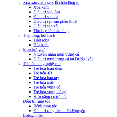
Xóa xăm, xóa sẹo, lỗ chân lông to
Xóa xăm
Điều trị sẹo lõm
Điều trị sẹo lồi
Điều trị sẹo sau phẫu thuật
Điều trị sẹo xấu
Thu hẹp lỗ chân lông
Triệt lông, hôi nách
Triệt lông
Hôi nách
Mụn trứng cá
Nguyên nhân mụn trứng cá
Điều trị mụn trứng cá tại Dr.Nguyễn
Trẻ hóa công nghệ cao
Trẻ hóa toàn diện
Trẻ hóa 4D
Trẻ hóa bàn tay
Trẻ hóa mắt
Trẻ hóa vùng cổ
Trẻ hóa vùng mông
Hifu nâng cơ trẻ hóa
Điều trị rụng tóc
Bệnh rụng tóc
Điều trị rụng tóc tại Dr.Nguyễn
Botox, Filler