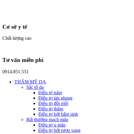
Cơ sở y tế
Chất lượng cao
Tư vấn miễn phí
0914.851.551
THẨM MỸ DA
Sắc tố da
Điều trị nám
Điều trị tàn nhang
Điều trị đồi mồi
Điều trị thâm
Điều trị bớt bẩm sinh
Bất thường mạch máu
Điều trị u máu
Điều trị bớt rượu vang