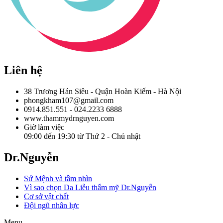
Liên hệ
38 Trương Hán Siêu - Quận Hoàn Kiếm - Hà Nội
phongkham107@gmail.com
0914.851.551 - 024.2233 6888
www.thammydrnguyen.com
Giờ làm việc
09:00 đến 19:30 từ Thứ 2 - Chủ nhật
Dr.Nguyễn
Sứ Mệnh và tầm nhìn
Vì sao chọn Da Liễu thẩm mỹ Dr.Nguyễn
Cơ sở vật chất
Đội ngũ nhân lực
Menu