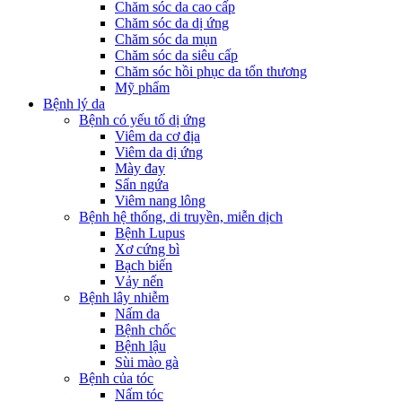
Chăm sóc da cao cấp
Chăm sóc da dị ứng
Chăm sóc da mụn
Chăm sóc da siêu cấp
Chăm sóc hồi phục da tổn thương
Mỹ phẩm
Bệnh lý da
Bệnh có yếu tố dị ứng
Viêm da cơ địa
Viêm da dị ứng
Mày đay
Sẩn ngứa
Viêm nang lông
Bệnh hệ thống, di truyền, miễn dịch
Bệnh Lupus
Xơ cứng bì
Bạch biến
Vảy nến
Bệnh lây nhiễm
Nấm da
Bệnh chốc
Bệnh lậu
Sùi mào gà
Bệnh của tóc
Nấm tóc