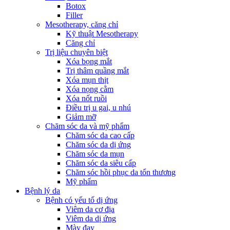
Botox
Filler
Mesotherapy, căng chỉ
Kỹ thuật Mesotherapy
Căng chỉ
Trị liệu chuyên biệt
Xóa bọng mắt
Trị thâm quầng mắt
Xóa mụn thịt
Xóa nọng cằm
Xóa nốt ruồi
Điều trị u gai, u nhú
Giảm mỡ
Chăm sóc da và mỹ phẩm
Chăm sóc da cao cấp
Chăm sóc da dị ứng
Chăm sóc da mụn
Chăm sóc da siêu cấp
Chăm sóc hồi phục da tổn thương
Mỹ phẩm
Bệnh lý da
Bệnh có yếu tố dị ứng
Viêm da cơ địa
Viêm da dị ứng
Mày đay