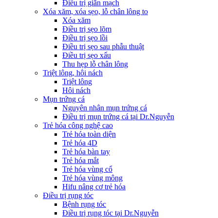
Điều trị giãn mạch
Xóa xăm, xóa sẹo, lỗ chân lông to
Xóa xăm
Điều trị sẹo lõm
Điều trị sẹo lồi
Điều trị sẹo sau phẫu thuật
Điều trị sẹo xấu
Thu hẹp lỗ chân lông
Triệt lông, hôi nách
Triệt lông
Hôi nách
Mụn trứng cá
Nguyên nhân mụn trứng cá
Điều trị mụn trứng cá tại Dr.Nguyễn
Trẻ hóa công nghệ cao
Trẻ hóa toàn diện
Trẻ hóa 4D
Trẻ hóa bàn tay
Trẻ hóa mắt
Trẻ hóa vùng cổ
Trẻ hóa vùng mông
Hifu nâng cơ trẻ hóa
Điều trị rụng tóc
Bệnh rụng tóc
Điều trị rụng tóc tại Dr.Nguyễn