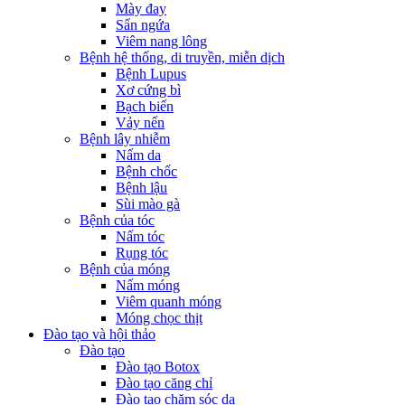
Mày đay
Sẩn ngứa
Viêm nang lông
Bệnh hệ thống, di truyền, miễn dịch
Bệnh Lupus
Xơ cứng bì
Bạch biến
Vảy nến
Bệnh lây nhiễm
Nấm da
Bệnh chốc
Bệnh lậu
Sùi mào gà
Bệnh của tóc
Nấm tóc
Rụng tóc
Bệnh của móng
Nấm móng
Viêm quanh móng
Móng chọc thịt
Đào tạo và hội thảo
Đào tạo
Đào tạo Botox
Đào tạo căng chỉ
Đào tạo chăm sóc da