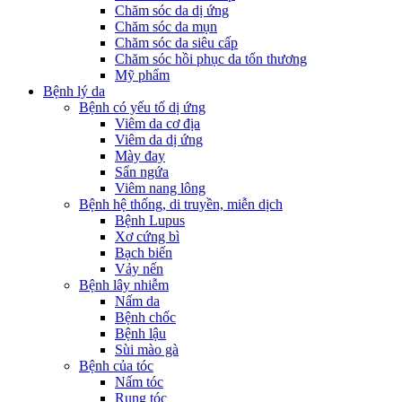
Chăm sóc da dị ứng
Chăm sóc da mụn
Chăm sóc da siêu cấp
Chăm sóc hồi phục da tổn thương
Mỹ phẩm
Bệnh lý da
Bệnh có yếu tố dị ứng
Viêm da cơ địa
Viêm da dị ứng
Mày đay
Sẩn ngứa
Viêm nang lông
Bệnh hệ thống, di truyền, miễn dịch
Bệnh Lupus
Xơ cứng bì
Bạch biến
Vảy nến
Bệnh lây nhiễm
Nấm da
Bệnh chốc
Bệnh lậu
Sùi mào gà
Bệnh của tóc
Nấm tóc
Rụng tóc