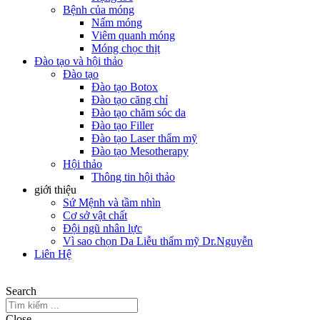
Bệnh của móng
Nấm móng
Viêm quanh móng
Móng chọc thịt
Đào tạo và hội thảo
Đào tạo
Đào tạo Botox
Đào tạo căng chỉ
Đào tạo chăm sóc da
Đào tạo Filler
Đào tạo Laser thẩm mỹ
Đào tạo Mesotherapy
Hội thảo
Thông tin hội thảo
giới thiệu
Sứ Mệnh và tầm nhìn
Cơ sở vật chất
Đội ngũ nhân lực
Vì sao chọn Da Liễu thẩm mỹ Dr.Nguyễn
Liên Hệ
Search
Close