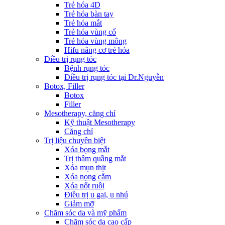
Trẻ hóa 4D
Trẻ hóa bàn tay
Trẻ hóa mắt
Trẻ hóa vùng cổ
Trẻ hóa vùng mông
Hifu nâng cơ trẻ hóa
Điều trị rụng tóc
Bệnh rụng tóc
Điều trị rụng tóc tại Dr.Nguyễn
Botox, Filler
Botox
Filler
Mesotherapy, căng chỉ
Kỹ thuật Mesotherapy
Căng chỉ
Trị liệu chuyên biệt
Xóa bọng mắt
Trị thâm quầng mắt
Xóa mụn thịt
Xóa nọng cằm
Xóa nốt ruồi
Điều trị u gai, u nhú
Giảm mỡ
Chăm sóc da và mỹ phẩm
Chăm sóc da cao cấp