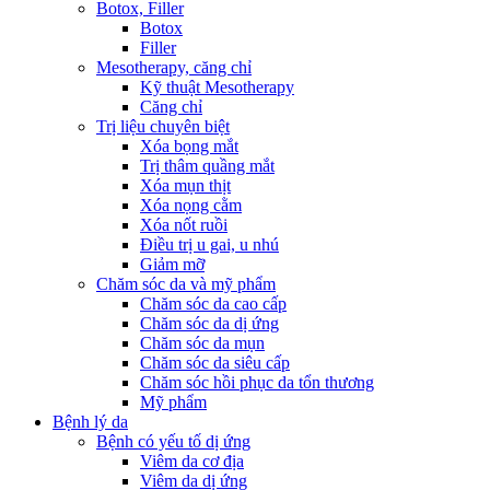
Botox, Filler
Botox
Filler
Mesotherapy, căng chỉ
Kỹ thuật Mesotherapy
Căng chỉ
Trị liệu chuyên biệt
Xóa bọng mắt
Trị thâm quầng mắt
Xóa mụn thịt
Xóa nọng cằm
Xóa nốt ruồi
Điều trị u gai, u nhú
Giảm mỡ
Chăm sóc da và mỹ phẩm
Chăm sóc da cao cấp
Chăm sóc da dị ứng
Chăm sóc da mụn
Chăm sóc da siêu cấp
Chăm sóc hồi phục da tổn thương
Mỹ phẩm
Bệnh lý da
Bệnh có yếu tố dị ứng
Viêm da cơ địa
Viêm da dị ứng