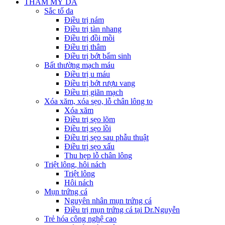
THẨM MỸ DA
Sắc tố da
Điều trị nám
Điều trị tàn nhang
Điều trị đồi mồi
Điều trị thâm
Điều trị bớt bẩm sinh
Bất thường mạch máu
Điều trị u máu
Điều trị bớt rượu vang
Điều trị giãn mạch
Xóa xăm, xóa sẹo, lỗ chân lông to
Xóa xăm
Điều trị sẹo lõm
Điều trị sẹo lồi
Điều trị sẹo sau phẫu thuật
Điều trị sẹo xấu
Thu hẹp lỗ chân lông
Triệt lông, hôi nách
Triệt lông
Hôi nách
Mụn trứng cá
Nguyên nhân mụn trứng cá
Điều trị mụn trứng cá tại Dr.Nguyễn
Trẻ hóa công nghệ cao