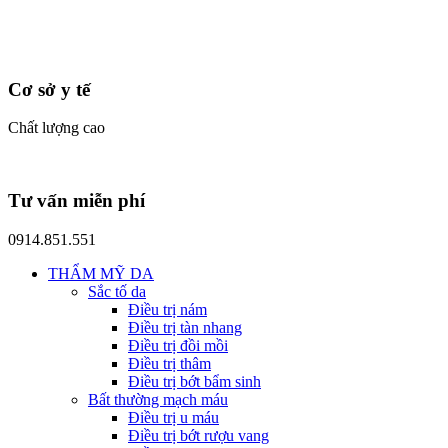
Cơ sở y tế
Chất lượng cao
Tư vấn miễn phí
0914.851.551
THẨM MỸ DA
Sắc tố da
Điều trị nám
Điều trị tàn nhang
Điều trị đồi mồi
Điều trị thâm
Điều trị bớt bẩm sinh
Bất thường mạch máu
Điều trị u máu
Điều trị bớt rượu vang