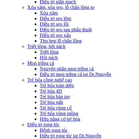
Điều trị giãn mạch
Xóa xăm, xóa sẹo, lỗ chân lông to
Xóa xăm
Điều trị sẹo lõm
Điều trị sẹo lồi
Điều trị sẹo sau phẫu thuật
Điều trị sẹo xấu
Thu hẹp lỗ chân lông
Triệt lông, hôi nách
Triệt lông
Hôi nách
Mụn trứng cá
Nguyên nhân mụn trứng cá
Điều trị mụn trứng cá tại Dr.Nguyễn
Trẻ hóa công nghệ cao
Trẻ hóa toàn diện
Trẻ hóa 4D
Trẻ hóa bàn tay
Trẻ hóa mắt
Trẻ hóa vùng cổ
Trẻ hóa vùng mông
Hifu nâng cơ trẻ hóa
Điều trị rụng tóc
Bệnh rụng tóc
Điều trị rụng tóc tại Dr.Nguyễn