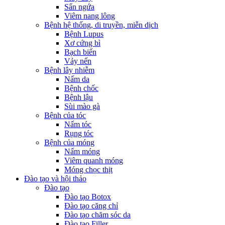
Sẩn ngứa
Viêm nang lông
Bệnh hệ thống, di truyền, miễn dịch
Bệnh Lupus
Xơ cứng bì
Bạch biến
Vảy nến
Bệnh lây nhiễm
Nấm da
Bệnh chốc
Bệnh lậu
Sùi mào gà
Bệnh của tóc
Nấm tóc
Rụng tóc
Bệnh của móng
Nấm móng
Viêm quanh móng
Móng chọc thịt
Đào tạo và hội thảo
Đào tạo
Đào tạo Botox
Đào tạo căng chỉ
Đào tạo chăm sóc da
Đào tạo Filler