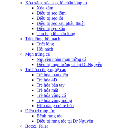
Xóa xăm, xóa sẹo, lỗ chân lông to
Xóa xăm
Điều trị sẹo lõm
Điều trị sẹo lồi
Điều trị sẹo sau phẫu thuật
Điều trị sẹo xấu
Thu hẹp lỗ chân lông
Triệt lông, hôi nách
Triệt lông
Hôi nách
Mụn trứng cá
Nguyên nhân mụn trứng cá
Điều trị mụn trứng cá tại Dr.Nguyễn
Trẻ hóa công nghệ cao
Trẻ hóa toàn diện
Trẻ hóa 4D
Trẻ hóa bàn tay
Trẻ hóa mắt
Trẻ hóa vùng cổ
Trẻ hóa vùng mông
Hifu nâng cơ trẻ hóa
Điều trị rụng tóc
Bệnh rụng tóc
Điều trị rụng tóc tại Dr.Nguyễn
Botox, Filler