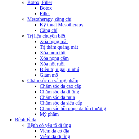
Botox, Filler
Botox
Filler
Mesotherapy, căng chỉ
Kỹ thuật Mesotherapy
Căng chỉ
Trị liệu chuyên biệt
Xóa bọng mắt
Trị thâm quầng mắt
Xóa mụn thịt
Xóa nọng cằm
Xóa nốt ruồi
Điều trị u gai, u nhú
Giảm mỡ
Chăm sóc da và mỹ phẩm
Chăm sóc da cao cấp
Chăm sóc da dị ứng
Chăm sóc da mụn
Chăm sóc da siêu cấp
Chăm sóc hồi phục da tổn thương
Mỹ phẩm
Bệnh lý da
Bệnh có yếu tố dị ứng
Viêm da cơ địa
Viêm da dị ứng