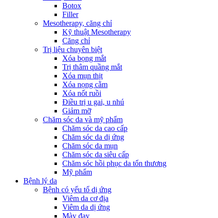
Botox
Filler
Mesotherapy, căng chỉ
Kỹ thuật Mesotherapy
Căng chỉ
Trị liệu chuyên biệt
Xóa bọng mắt
Trị thâm quầng mắt
Xóa mụn thịt
Xóa nọng cằm
Xóa nốt ruồi
Điều trị u gai, u nhú
Giảm mỡ
Chăm sóc da và mỹ phẩm
Chăm sóc da cao cấp
Chăm sóc da dị ứng
Chăm sóc da mụn
Chăm sóc da siêu cấp
Chăm sóc hồi phục da tổn thương
Mỹ phẩm
Bệnh lý da
Bệnh có yếu tố dị ứng
Viêm da cơ địa
Viêm da dị ứng
Mày đay