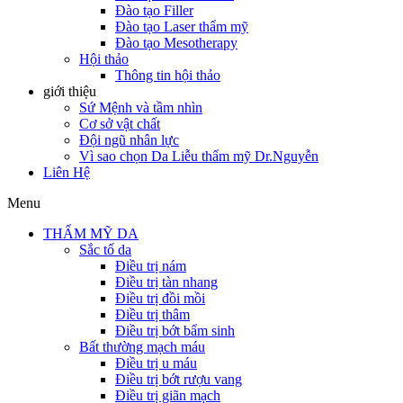
Đào tạo Filler
Đào tạo Laser thẩm mỹ
Đào tạo Mesotherapy
Hội thảo
Thông tin hội thảo
giới thiệu
Sứ Mệnh và tầm nhìn
Cơ sở vật chất
Đội ngũ nhân lực
Vì sao chọn Da Liễu thẩm mỹ Dr.Nguyễn
Liên Hệ
Menu
THẨM MỸ DA
Sắc tố da
Điều trị nám
Điều trị tàn nhang
Điều trị đồi mồi
Điều trị thâm
Điều trị bớt bẩm sinh
Bất thường mạch máu
Điều trị u máu
Điều trị bớt rượu vang
Điều trị giãn mạch