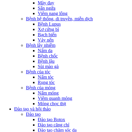
Mày đay
Sẩn ngứa
Viêm nang lông
Bệnh hệ thống, di truyền, miễn dịch
Bệnh Lupus
Xơ cứng bì
Bạch biến
Vảy nến
Bệnh lây nhiễm
Nấm da
Bệnh chốc
Bệnh lậu
Sùi mào gà
Bệnh của tóc
Nấm tóc
Rụng tóc
Bệnh của móng
Nấm móng
Viêm quanh móng
Móng chọc thịt
Đào tạo và hội thảo
Đào tạo
Đào tạo Botox
Đào tạo căng chỉ
Đào tạo chăm sóc da