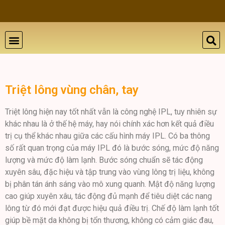
THẨM MỸ DA
BỆNH LÝ DA
ĐÀO TẠO VÀ HỘI THẢO
GIỚI THIỆU
LIÊN HỆ
Triệt lông vùng chân, tay
Triệt lông hiện nay tốt nhất vẫn là công nghệ IPL, tuy nhiên sự
khác nhau là ở thế hệ máy, hay nói chính xác hơn kết quả điều
trị cụ thể khác nhau giữa các cấu hình máy IPL. Có ba thông
số rất quan trọng của máy IPL đó là bước sóng, mức độ năng
lượng và mức độ làm lạnh. Bước sóng chuẩn sẽ tác động
xuyên sâu, đặc hiệu và tập trung vào vùng lông trị liệu, không
bị phân tán ánh sáng vào mô xung quanh. Mật độ năng lượng
cao giúp xuyên xâu, tác động đủ mạnh để tiêu diệt các nang
lông từ đó mới đạt được hiệu quả điều trị. Chế độ làm lạnh tốt
giúp bề mặt da không bị tổn thương, không có cảm giác đau,