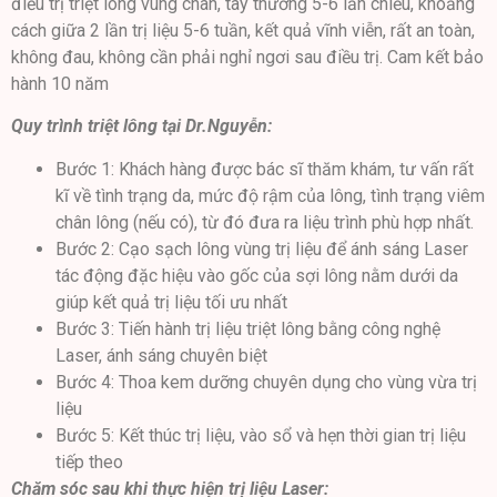
điều trị triệt lông vùng chân, tay thường 5-6 lần chiếu, khoảng
cách giữa 2 lần trị liệu 5-6 tuần, kết quả vĩnh viễn, rất an toàn,
không đau, không cần phải nghỉ ngơi sau điều trị. Cam kết bảo
hành 10 năm
Quy trình triệt lông tại Dr.Nguyễn:
Bước 1: Khách hàng được bác sĩ thăm khám, tư vấn rất
kĩ về tình trạng da, mức độ rậm của lông, tình trạng viêm
chân lông (nếu có), từ đó đưa ra liệu trình phù hợp nhất.
Bước 2: Cạo sạch lông vùng trị liệu để ánh sáng Laser
tác động đặc hiệu vào gốc của sợi lông nằm dưới da
giúp kết quả trị liệu tối ưu nhất
Bước 3: Tiến hành trị liệu triệt lông bằng công nghệ
Laser, ánh sáng chuyên biệt
Bước 4: Thoa kem dưỡng chuyên dụng cho vùng vừa trị
liệu
Bước 5: Kết thúc trị liệu, vào sổ và hẹn thời gian trị liệu
tiếp theo
Chăm sóc sau khi thực hiện trị liệu Laser: