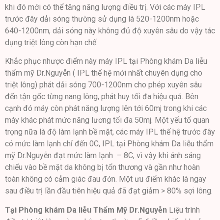
khi đó mới có thể tăng năng lượng điều trị. Với các máy IPL
trước đây dải sóng thường sử dụng là 520-1200nm hoặc
640-1200nm, dải sóng này không đủ độ xuyên sâu do vậy tác
dụng triệt lông còn hạn chế.
Khắc phục nhược điểm này máy IPL tại Phòng khám Da liễu
thẩm mỹ Dr.Nguyễn ( IPL thế hệ mới nhất chuyên dụng cho
triệt lông) phát dải sóng 700-1200nm cho phép xuyên sâu
đến tận gốc từng nang lông, phát huy tối đa hiệu quả. Bên
cạnh đó máy còn phát năng lượng lên tới 60mj trong khi các
máy khác phát mức năng lương tối đa 50mj. Một yếu tố quan
trọng nữa là độ làm lạnh bề mặt, các máy IPL thế hệ trước đây
có mức làm lạnh chỉ đến 0C, IPL tại Phòng khám Da liễu thẩm
mỹ Dr.Nguyễn đạt mức làm lạnh – 8C, vì vậy khi ánh sáng
chiếu vào bề mặt da không bị tổn thương và gần như hoàn
toàn không có cảm giác đau đớn. Một ưu điểm khác là ngay
sau điều trị lần đầu tiên hiệu quả đã đạt giảm > 80% sợi lông.
Tại
Phòng khám Da liễu Thẩm Mỹ Dr.Nguyễn
Liệu trình