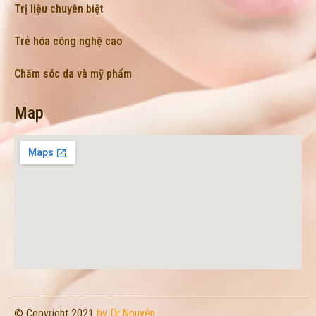
Trị liệu chuyên biệt
Trẻ hóa công nghệ cao
Chăm sóc da và mỹ phẩm
Map
© Copyright 2021
by Dr.Nguyễn