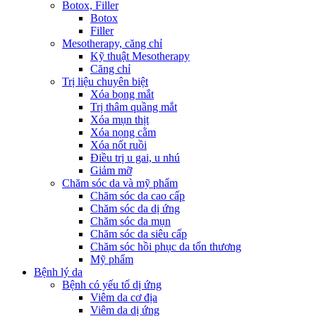
Botox, Filler
Botox
Filler
Mesotherapy, căng chỉ
Kỹ thuật Mesotherapy
Căng chỉ
Trị liệu chuyên biệt
Xóa bọng mắt
Trị thâm quầng mắt
Xóa mụn thịt
Xóa nọng cằm
Xóa nốt ruồi
Điều trị u gai, u nhú
Giảm mỡ
Chăm sóc da và mỹ phẩm
Chăm sóc da cao cấp
Chăm sóc da dị ứng
Chăm sóc da mụn
Chăm sóc da siêu cấp
Chăm sóc hồi phục da tổn thương
Mỹ phẩm
Bệnh lý da
Bệnh có yếu tố dị ứng
Viêm da cơ địa
Viêm da dị ứng