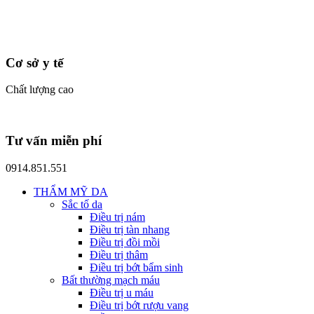
Cơ sở y tế
Chất lượng cao
Tư vấn miễn phí
0914.851.551
THẨM MỸ DA
Sắc tố da
Điều trị nám
Điều trị tàn nhang
Điều trị đồi mồi
Điều trị thâm
Điều trị bớt bẩm sinh
Bất thường mạch máu
Điều trị u máu
Điều trị bớt rượu vang