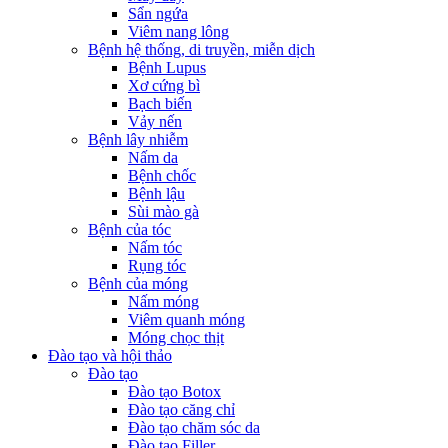
Sẩn ngứa
Viêm nang lông
Bệnh hệ thống, di truyền, miễn dịch
Bệnh Lupus
Xơ cứng bì
Bạch biến
Vảy nến
Bệnh lây nhiễm
Nấm da
Bệnh chốc
Bệnh lậu
Sùi mào gà
Bệnh của tóc
Nấm tóc
Rụng tóc
Bệnh của móng
Nấm móng
Viêm quanh móng
Móng chọc thịt
Đào tạo và hội thảo
Đào tạo
Đào tạo Botox
Đào tạo căng chỉ
Đào tạo chăm sóc da
Đào tạo Filler