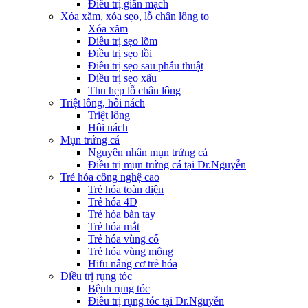
Điều trị giãn mạch
Xóa xăm, xóa sẹo, lỗ chân lông to
Xóa xăm
Điều trị sẹo lõm
Điều trị sẹo lồi
Điều trị sẹo sau phẫu thuật
Điều trị sẹo xấu
Thu hẹp lỗ chân lông
Triệt lông, hôi nách
Triệt lông
Hôi nách
Mụn trứng cá
Nguyên nhân mụn trứng cá
Điều trị mụn trứng cá tại Dr.Nguyễn
Trẻ hóa công nghệ cao
Trẻ hóa toàn diện
Trẻ hóa 4D
Trẻ hóa bàn tay
Trẻ hóa mắt
Trẻ hóa vùng cổ
Trẻ hóa vùng mông
Hifu nâng cơ trẻ hóa
Điều trị rụng tóc
Bệnh rụng tóc
Điều trị rụng tóc tại Dr.Nguyễn