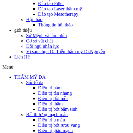
Đào tạo Filler
Đào tạo Laser thẩm mỹ
Đào tạo Mesotherapy
Hội thảo
Thông tin hội thảo
giới thiệu
Sứ Mệnh và tầm nhìn
Cơ sở vật chất
Đội ngũ nhân lực
Vì sao chọn Da Liễu thẩm mỹ Dr.Nguyễn
Liên Hệ
Menu
THẨM MỸ DA
Sắc tố da
Điều trị nám
Điều trị tàn nhang
Điều trị đồi mồi
Điều trị thâm
Điều trị bớt bẩm sinh
Bất thường mạch máu
Điều trị u máu
Điều trị bớt rượu vang
Điều trị giãn mạch