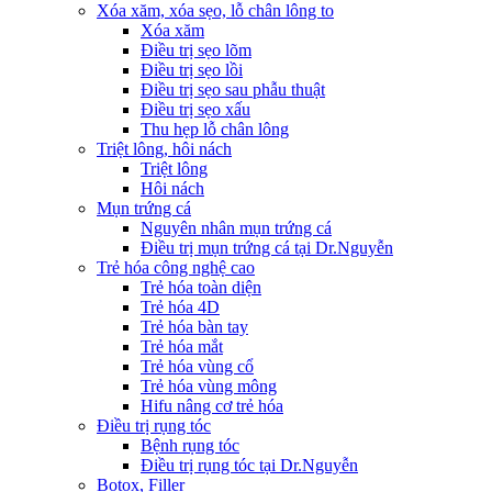
Xóa xăm, xóa sẹo, lỗ chân lông to
Xóa xăm
Điều trị sẹo lõm
Điều trị sẹo lồi
Điều trị sẹo sau phẫu thuật
Điều trị sẹo xấu
Thu hẹp lỗ chân lông
Triệt lông, hôi nách
Triệt lông
Hôi nách
Mụn trứng cá
Nguyên nhân mụn trứng cá
Điều trị mụn trứng cá tại Dr.Nguyễn
Trẻ hóa công nghệ cao
Trẻ hóa toàn diện
Trẻ hóa 4D
Trẻ hóa bàn tay
Trẻ hóa mắt
Trẻ hóa vùng cổ
Trẻ hóa vùng mông
Hifu nâng cơ trẻ hóa
Điều trị rụng tóc
Bệnh rụng tóc
Điều trị rụng tóc tại Dr.Nguyễn
Botox, Filler