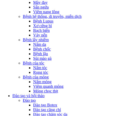
Mày đay
Sẩn ngứa
Viêm nang lông
Bệnh hệ thống, di truyền, miễn dịch
Bệnh Lupus
Xơ cứng bì
Bạch biến
Vảy nến
Bệnh lây nhiễm
Nấm da
Bệnh chốc
Bệnh lậu
Sùi mào gà
Bệnh của tóc
Nấm tóc
Rụng tóc
Bệnh của móng
Nấm móng
Viêm quanh móng
Móng chọc thịt
Đào tạo và hội thảo
Đào tạo
Đào tạo Botox
Đào tạo căng chỉ
Đào tạo chăm sóc da