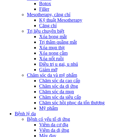
Botox
Filler
Mesotherapy, căng chỉ
Kỹ thuật Mesotherapy
Căng chỉ
Trị liệu chuyên biệt
Xóa bọng mắt
Trị thâm quầng mắt
Xóa mụn thịt
Xóa nọng cằm
Xóa nốt ruồi
Điều trị u gai, u nhú
Giảm mỡ
Chăm sóc da và mỹ phẩm
Chăm sóc da cao cấp
Chăm sóc da dị ứng
Chăm sóc da mụn
Chăm sóc da siêu cấp
Chăm sóc hồi phục da tổn thương
Mỹ phẩm
Bệnh lý da
Bệnh có yếu tố dị ứng
Viêm da cơ địa
Viêm da dị ứng
Mày đay