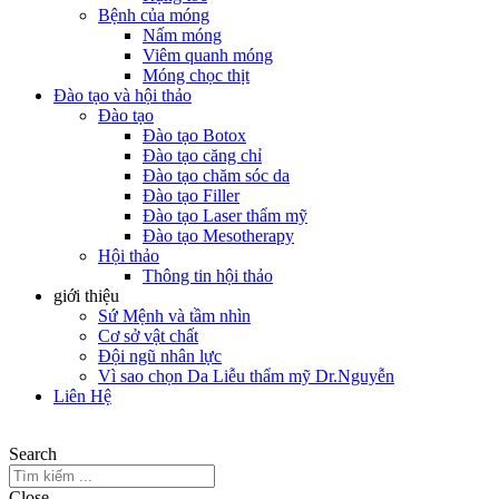
Bệnh của móng
Nấm móng
Viêm quanh móng
Móng chọc thịt
Đào tạo và hội thảo
Đào tạo
Đào tạo Botox
Đào tạo căng chỉ
Đào tạo chăm sóc da
Đào tạo Filler
Đào tạo Laser thẩm mỹ
Đào tạo Mesotherapy
Hội thảo
Thông tin hội thảo
giới thiệu
Sứ Mệnh và tầm nhìn
Cơ sở vật chất
Đội ngũ nhân lực
Vì sao chọn Da Liễu thẩm mỹ Dr.Nguyễn
Liên Hệ
Search
Close