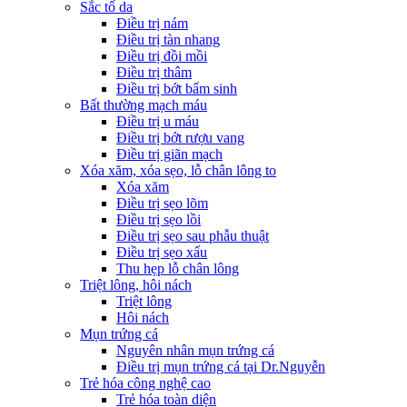
Sắc tố da
Điều trị nám
Điều trị tàn nhang
Điều trị đồi mồi
Điều trị thâm
Điều trị bớt bẩm sinh
Bất thường mạch máu
Điều trị u máu
Điều trị bớt rượu vang
Điều trị giãn mạch
Xóa xăm, xóa sẹo, lỗ chân lông to
Xóa xăm
Điều trị sẹo lõm
Điều trị sẹo lồi
Điều trị sẹo sau phẫu thuật
Điều trị sẹo xấu
Thu hẹp lỗ chân lông
Triệt lông, hôi nách
Triệt lông
Hôi nách
Mụn trứng cá
Nguyên nhân mụn trứng cá
Điều trị mụn trứng cá tại Dr.Nguyễn
Trẻ hóa công nghệ cao
Trẻ hóa toàn diện