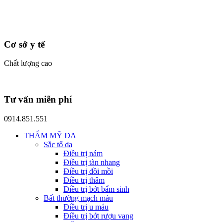
Cơ sở y tế
Chất lượng cao
Tư vấn miễn phí
0914.851.551
THẨM MỸ DA
Sắc tố da
Điều trị nám
Điều trị tàn nhang
Điều trị đồi mồi
Điều trị thâm
Điều trị bớt bẩm sinh
Bất thường mạch máu
Điều trị u máu
Điều trị bớt rượu vang