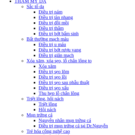
THẨM MỸ DA
Sắc tố da
Điều trị nám
Điều trị tàn nhang
Điều trị đồi mồi
Điều trị thâm
Điều trị bớt bẩm sinh
Bất thường mạch máu
Điều trị u máu
Điều trị bớt rượu vang
Điều trị giãn mạch
Xóa xăm, xóa sẹo, lỗ chân lông to
Xóa xăm
Điều trị sẹo lõm
Điều trị sẹo lồi
Điều trị sẹo sau phẫu thuật
Điều trị sẹo xấu
Thu hẹp lỗ chân lông
Triệt lông, hôi nách
Triệt lông
Hôi nách
Mụn trứng cá
Nguyên nhân mụn trứng cá
Điều trị mụn trứng cá tại Dr.Nguyễn
Trẻ hóa công nghệ cao