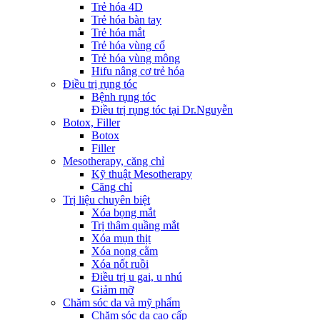
Trẻ hóa 4D
Trẻ hóa bàn tay
Trẻ hóa mắt
Trẻ hóa vùng cổ
Trẻ hóa vùng mông
Hifu nâng cơ trẻ hóa
Điều trị rụng tóc
Bệnh rụng tóc
Điều trị rụng tóc tại Dr.Nguyễn
Botox, Filler
Botox
Filler
Mesotherapy, căng chỉ
Kỹ thuật Mesotherapy
Căng chỉ
Trị liệu chuyên biệt
Xóa bọng mắt
Trị thâm quầng mắt
Xóa mụn thịt
Xóa nọng cằm
Xóa nốt ruồi
Điều trị u gai, u nhú
Giảm mỡ
Chăm sóc da và mỹ phẩm
Chăm sóc da cao cấp