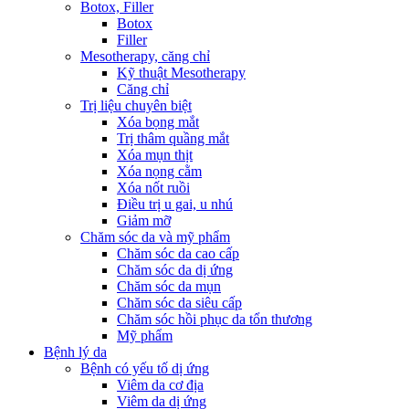
Botox, Filler
Botox
Filler
Mesotherapy, căng chỉ
Kỹ thuật Mesotherapy
Căng chỉ
Trị liệu chuyên biệt
Xóa bọng mắt
Trị thâm quầng mắt
Xóa mụn thịt
Xóa nọng cằm
Xóa nốt ruồi
Điều trị u gai, u nhú
Giảm mỡ
Chăm sóc da và mỹ phẩm
Chăm sóc da cao cấp
Chăm sóc da dị ứng
Chăm sóc da mụn
Chăm sóc da siêu cấp
Chăm sóc hồi phục da tổn thương
Mỹ phẩm
Bệnh lý da
Bệnh có yếu tố dị ứng
Viêm da cơ địa
Viêm da dị ứng