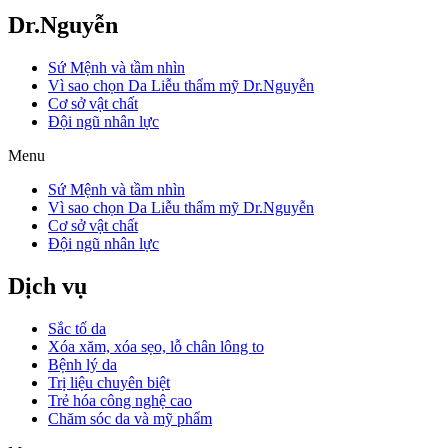
Dr.Nguyễn
Sứ Mệnh và tầm nhìn
Vì sao chọn Da Liễu thẩm mỹ Dr.Nguyễn
Cơ sở vật chất
Đội ngũ nhân lực
Menu
Sứ Mệnh và tầm nhìn
Vì sao chọn Da Liễu thẩm mỹ Dr.Nguyễn
Cơ sở vật chất
Đội ngũ nhân lực
Dịch vụ
Sắc tố da
Xóa xăm, xóa sẹo, lỗ chân lông to
Bệnh lý da
Trị liệu chuyên biệt
Trẻ hóa công nghệ cao
Chăm sóc da và mỹ phẩm