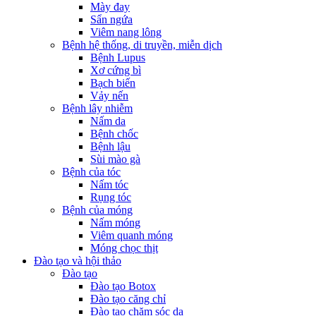
Mày đay
Sẩn ngứa
Viêm nang lông
Bệnh hệ thống, di truyền, miễn dịch
Bệnh Lupus
Xơ cứng bì
Bạch biến
Vảy nến
Bệnh lây nhiễm
Nấm da
Bệnh chốc
Bệnh lậu
Sùi mào gà
Bệnh của tóc
Nấm tóc
Rụng tóc
Bệnh của móng
Nấm móng
Viêm quanh móng
Móng chọc thịt
Đào tạo và hội thảo
Đào tạo
Đào tạo Botox
Đào tạo căng chỉ
Đào tạo chăm sóc da