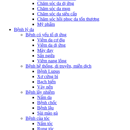
Chăm sóc da dị ứng
Chăm sóc da mụn
Chăm sóc da siêu cấp
Chăm sóc hồi phục da tổn thương
Mỹ phẩm
Bệnh lý da
Bệnh có yếu tố dị ứng
Viêm da cơ địa
Viêm da dị ứng
Mày đay
Sẩn ngứa
Viêm nang lông
Bệnh hệ thống, di truyền, miễn dịch
Bệnh Lupus
Xơ cứng bì
Bạch biến
Vảy nến
Bệnh lây nhiễm
Nấm da
Bệnh chốc
Bệnh lậu
Sùi mào gà
Bệnh của tóc
Nấm tóc
Rụng tóc