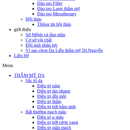
Đào tạo Filler
Đào tạo Laser thẩm mỹ
Đào tạo Mesotherapy
Hội thảo
Thông tin hội thảo
giới thiệu
Sứ Mệnh và tầm nhìn
Cơ sở vật chất
Đội ngũ nhân lực
Vì sao chọn Da Liễu thẩm mỹ Dr.Nguyễn
Liên Hệ
Menu
THẨM MỸ DA
Sắc tố da
Điều trị nám
Điều trị tàn nhang
Điều trị đồi mồi
Điều trị thâm
Điều trị bớt bẩm sinh
Bất thường mạch máu
Điều trị u máu
Điều trị bớt rượu vang
Điều trị giãn mạch