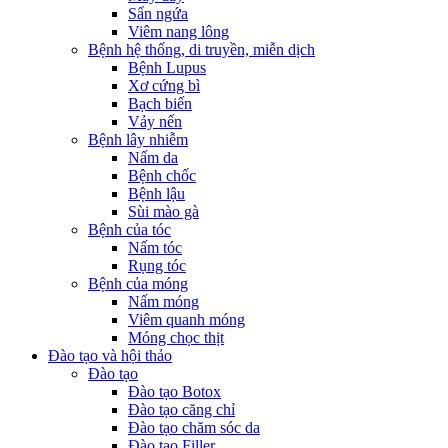
Sẩn ngứa
Viêm nang lông
Bệnh hệ thống, di truyền, miễn dịch
Bệnh Lupus
Xơ cứng bì
Bạch biến
Vảy nến
Bệnh lây nhiễm
Nấm da
Bệnh chốc
Bệnh lậu
Sùi mào gà
Bệnh của tóc
Nấm tóc
Rụng tóc
Bệnh của móng
Nấm móng
Viêm quanh móng
Móng chọc thịt
Đào tạo và hội thảo
Đào tạo
Đào tạo Botox
Đào tạo căng chỉ
Đào tạo chăm sóc da
Đào tạo Filler