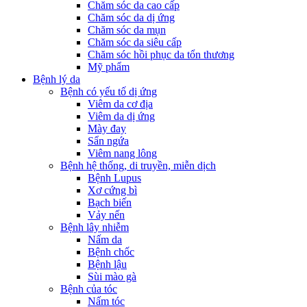
Chăm sóc da cao cấp
Chăm sóc da dị ứng
Chăm sóc da mụn
Chăm sóc da siêu cấp
Chăm sóc hồi phục da tổn thương
Mỹ phẩm
Bệnh lý da
Bệnh có yếu tố dị ứng
Viêm da cơ địa
Viêm da dị ứng
Mày đay
Sẩn ngứa
Viêm nang lông
Bệnh hệ thống, di truyền, miễn dịch
Bệnh Lupus
Xơ cứng bì
Bạch biến
Vảy nến
Bệnh lây nhiễm
Nấm da
Bệnh chốc
Bệnh lậu
Sùi mào gà
Bệnh của tóc
Nấm tóc