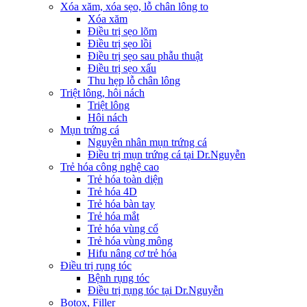
Xóa xăm, xóa sẹo, lỗ chân lông to
Xóa xăm
Điều trị sẹo lõm
Điều trị sẹo lồi
Điều trị sẹo sau phẫu thuật
Điều trị sẹo xấu
Thu hẹp lỗ chân lông
Triệt lông, hôi nách
Triệt lông
Hôi nách
Mụn trứng cá
Nguyên nhân mụn trứng cá
Điều trị mụn trứng cá tại Dr.Nguyễn
Trẻ hóa công nghệ cao
Trẻ hóa toàn diện
Trẻ hóa 4D
Trẻ hóa bàn tay
Trẻ hóa mắt
Trẻ hóa vùng cổ
Trẻ hóa vùng mông
Hifu nâng cơ trẻ hóa
Điều trị rụng tóc
Bệnh rụng tóc
Điều trị rụng tóc tại Dr.Nguyễn
Botox, Filler