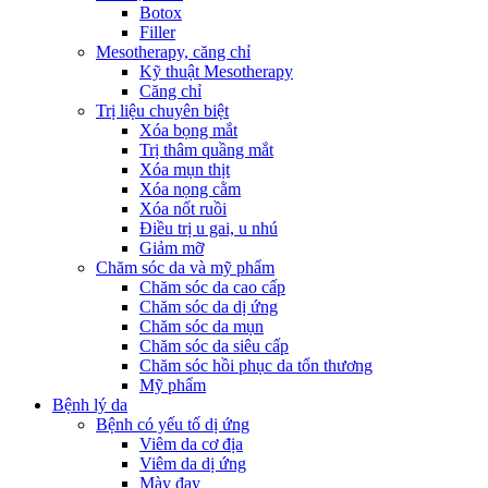
Botox
Filler
Mesotherapy, căng chỉ
Kỹ thuật Mesotherapy
Căng chỉ
Trị liệu chuyên biệt
Xóa bọng mắt
Trị thâm quầng mắt
Xóa mụn thịt
Xóa nọng cằm
Xóa nốt ruồi
Điều trị u gai, u nhú
Giảm mỡ
Chăm sóc da và mỹ phẩm
Chăm sóc da cao cấp
Chăm sóc da dị ứng
Chăm sóc da mụn
Chăm sóc da siêu cấp
Chăm sóc hồi phục da tổn thương
Mỹ phẩm
Bệnh lý da
Bệnh có yếu tố dị ứng
Viêm da cơ địa
Viêm da dị ứng
Mày đay