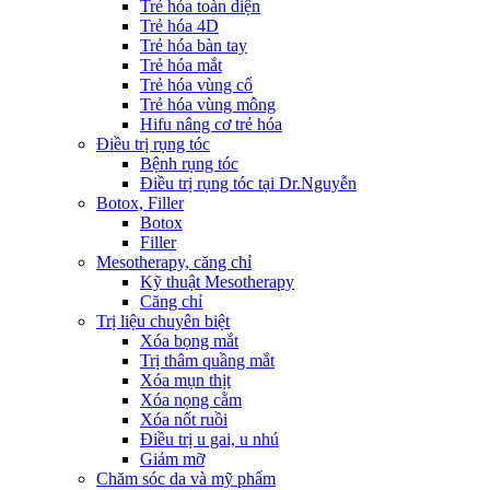
Trẻ hóa toàn diện
Trẻ hóa 4D
Trẻ hóa bàn tay
Trẻ hóa mắt
Trẻ hóa vùng cổ
Trẻ hóa vùng mông
Hifu nâng cơ trẻ hóa
Điều trị rụng tóc
Bệnh rụng tóc
Điều trị rụng tóc tại Dr.Nguyễn
Botox, Filler
Botox
Filler
Mesotherapy, căng chỉ
Kỹ thuật Mesotherapy
Căng chỉ
Trị liệu chuyên biệt
Xóa bọng mắt
Trị thâm quầng mắt
Xóa mụn thịt
Xóa nọng cằm
Xóa nốt ruồi
Điều trị u gai, u nhú
Giảm mỡ
Chăm sóc da và mỹ phẩm