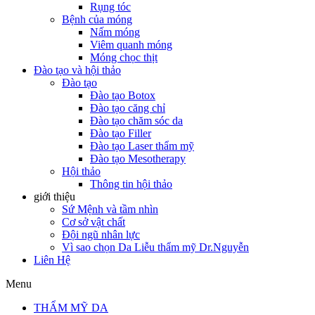
Rụng tóc
Bệnh của móng
Nấm móng
Viêm quanh móng
Móng chọc thịt
Đào tạo và hội thảo
Đào tạo
Đào tạo Botox
Đào tạo căng chỉ
Đào tạo chăm sóc da
Đào tạo Filler
Đào tạo Laser thẩm mỹ
Đào tạo Mesotherapy
Hội thảo
Thông tin hội thảo
giới thiệu
Sứ Mệnh và tầm nhìn
Cơ sở vật chất
Đội ngũ nhân lực
Vì sao chọn Da Liễu thẩm mỹ Dr.Nguyễn
Liên Hệ
Menu
THẨM MỸ DA