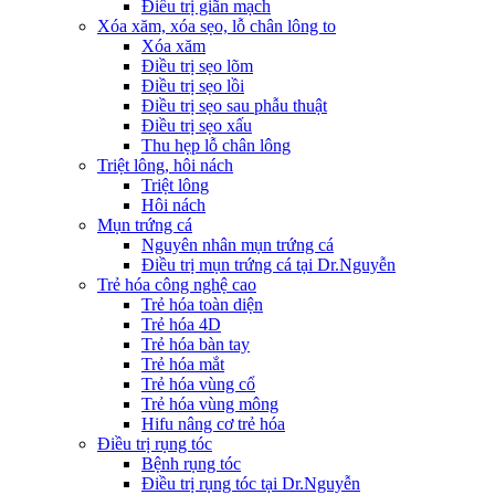
Điều trị giãn mạch
Xóa xăm, xóa sẹo, lỗ chân lông to
Xóa xăm
Điều trị sẹo lõm
Điều trị sẹo lồi
Điều trị sẹo sau phẫu thuật
Điều trị sẹo xấu
Thu hẹp lỗ chân lông
Triệt lông, hôi nách
Triệt lông
Hôi nách
Mụn trứng cá
Nguyên nhân mụn trứng cá
Điều trị mụn trứng cá tại Dr.Nguyễn
Trẻ hóa công nghệ cao
Trẻ hóa toàn diện
Trẻ hóa 4D
Trẻ hóa bàn tay
Trẻ hóa mắt
Trẻ hóa vùng cổ
Trẻ hóa vùng mông
Hifu nâng cơ trẻ hóa
Điều trị rụng tóc
Bệnh rụng tóc
Điều trị rụng tóc tại Dr.Nguyễn