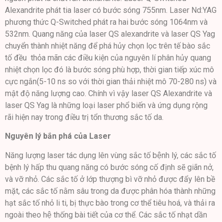
Alexandrite phát tia laser có bước sóng 755nm. Laser Nd:YAG
phương thức Q-Switched phát ra hai bước sóng 1064nm và
532nm. Quang năng của laser QS alexandrite và laser QS Yag
chuyển thành nhiệt năng để phá hủy chọn lọc trên tế bào sắc
tố đều thỏa mãn các điều kiện của nguyên lí phân hủy quang
nhiệt chọn lọc đó là bước sóng phù hợp, thời gian tiếp xúc mô
cực ngắn(5-10 ns so với thời gian thải nhiệt mô 70-280 ns) và
mật độ năng lượng cao. Chính vì vậy laser QS Alexandrite và
laser QS Yag là những loại laser phổ biến và ứng dụng rộng
rãi hiện nay trong điều trị tổn thương sắc tố da.
Nguyên lý bắn phá của Laser
Năng lượng laser tác dụng lên vùng sắc tố bệnh lý, các sắc tố
bệnh lý hấp thu quang năng có bước sóng cố định sẽ giãn nở,
và vỡ nhỏ. Các sắc tố ở lớp thượng bì vỡ nhỏ được đẩy lên bề
mặt, các sắc tố nằm sâu trong da được phân hóa thành những
hạt sắc tố nhỏ li ti, bị thực bào trong cơ thể tiêu hoá, và thải ra
ngoài theo hệ thống bài tiết của cơ thể. Các sắc tố nhạt dần