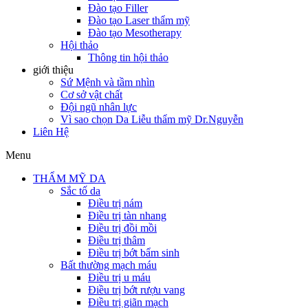
Đào tạo Filler
Đào tạo Laser thẩm mỹ
Đào tạo Mesotherapy
Hội thảo
Thông tin hội thảo
giới thiệu
Sứ Mệnh và tầm nhìn
Cơ sở vật chất
Đội ngũ nhân lực
Vì sao chọn Da Liễu thẩm mỹ Dr.Nguyễn
Liên Hệ
Menu
THẨM MỸ DA
Sắc tố da
Điều trị nám
Điều trị tàn nhang
Điều trị đồi mồi
Điều trị thâm
Điều trị bớt bẩm sinh
Bất thường mạch máu
Điều trị u máu
Điều trị bớt rượu vang
Điều trị giãn mạch