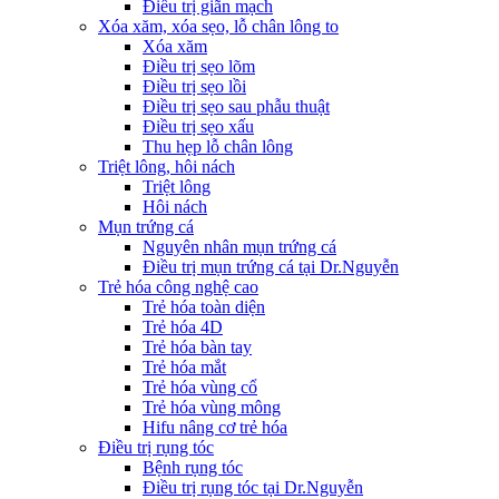
Điều trị giãn mạch
Xóa xăm, xóa sẹo, lỗ chân lông to
Xóa xăm
Điều trị sẹo lõm
Điều trị sẹo lồi
Điều trị sẹo sau phẫu thuật
Điều trị sẹo xấu
Thu hẹp lỗ chân lông
Triệt lông, hôi nách
Triệt lông
Hôi nách
Mụn trứng cá
Nguyên nhân mụn trứng cá
Điều trị mụn trứng cá tại Dr.Nguyễn
Trẻ hóa công nghệ cao
Trẻ hóa toàn diện
Trẻ hóa 4D
Trẻ hóa bàn tay
Trẻ hóa mắt
Trẻ hóa vùng cổ
Trẻ hóa vùng mông
Hifu nâng cơ trẻ hóa
Điều trị rụng tóc
Bệnh rụng tóc
Điều trị rụng tóc tại Dr.Nguyễn