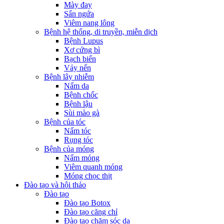
Mày đay
Sẩn ngứa
Viêm nang lông
Bệnh hệ thống, di truyền, miễn dịch
Bệnh Lupus
Xơ cứng bì
Bạch biến
Vảy nến
Bệnh lây nhiễm
Nấm da
Bệnh chốc
Bệnh lậu
Sùi mào gà
Bệnh của tóc
Nấm tóc
Rụng tóc
Bệnh của móng
Nấm móng
Viêm quanh móng
Móng chọc thịt
Đào tạo và hội thảo
Đào tạo
Đào tạo Botox
Đào tạo căng chỉ
Đào tạo chăm sóc da