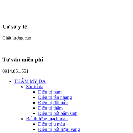
Cơ sở y tế
Chất lượng cao
Tư vấn miễn phí
0914.851.551
THẨM MỸ DA
Sắc tố da
Điều trị nám
Điều trị tàn nhang
Điều trị đồi mồi
Điều trị thâm
Điều trị bớt bẩm sinh
Bất thường mạch máu
Điều trị u máu
Điều trị bớt rượu vang