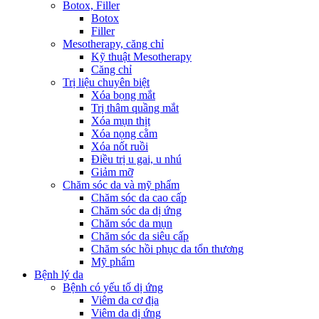
Botox, Filler
Botox
Filler
Mesotherapy, căng chỉ
Kỹ thuật Mesotherapy
Căng chỉ
Trị liệu chuyên biệt
Xóa bọng mắt
Trị thâm quầng mắt
Xóa mụn thịt
Xóa nọng cằm
Xóa nốt ruồi
Điều trị u gai, u nhú
Giảm mỡ
Chăm sóc da và mỹ phẩm
Chăm sóc da cao cấp
Chăm sóc da dị ứng
Chăm sóc da mụn
Chăm sóc da siêu cấp
Chăm sóc hồi phục da tổn thương
Mỹ phẩm
Bệnh lý da
Bệnh có yếu tố dị ứng
Viêm da cơ địa
Viêm da dị ứng