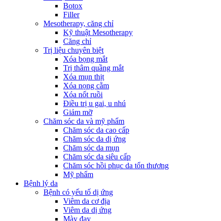
Botox
Filler
Mesotherapy, căng chỉ
Kỹ thuật Mesotherapy
Căng chỉ
Trị liệu chuyên biệt
Xóa bọng mắt
Trị thâm quầng mắt
Xóa mụn thịt
Xóa nọng cằm
Xóa nốt ruồi
Điều trị u gai, u nhú
Giảm mỡ
Chăm sóc da và mỹ phẩm
Chăm sóc da cao cấp
Chăm sóc da dị ứng
Chăm sóc da mụn
Chăm sóc da siêu cấp
Chăm sóc hồi phục da tổn thương
Mỹ phẩm
Bệnh lý da
Bệnh có yếu tố dị ứng
Viêm da cơ địa
Viêm da dị ứng
Mày đay