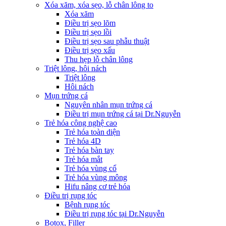
Xóa xăm, xóa sẹo, lỗ chân lông to
Xóa xăm
Điều trị sẹo lõm
Điều trị sẹo lồi
Điều trị sẹo sau phẫu thuật
Điều trị sẹo xấu
Thu hẹp lỗ chân lông
Triệt lông, hôi nách
Triệt lông
Hôi nách
Mụn trứng cá
Nguyên nhân mụn trứng cá
Điều trị mụn trứng cá tại Dr.Nguyễn
Trẻ hóa công nghệ cao
Trẻ hóa toàn diện
Trẻ hóa 4D
Trẻ hóa bàn tay
Trẻ hóa mắt
Trẻ hóa vùng cổ
Trẻ hóa vùng mông
Hifu nâng cơ trẻ hóa
Điều trị rụng tóc
Bệnh rụng tóc
Điều trị rụng tóc tại Dr.Nguyễn
Botox, Filler