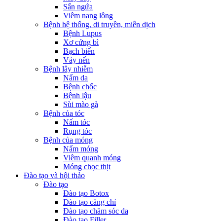
Sẩn ngứa
Viêm nang lông
Bệnh hệ thống, di truyền, miễn dịch
Bệnh Lupus
Xơ cứng bì
Bạch biến
Vảy nến
Bệnh lây nhiễm
Nấm da
Bệnh chốc
Bệnh lậu
Sùi mào gà
Bệnh của tóc
Nấm tóc
Rụng tóc
Bệnh của móng
Nấm móng
Viêm quanh móng
Móng chọc thịt
Đào tạo và hội thảo
Đào tạo
Đào tạo Botox
Đào tạo căng chỉ
Đào tạo chăm sóc da
Đào tạo Filler