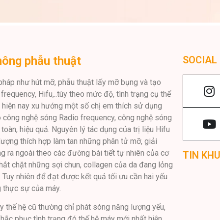
hông phẫu thuật
SOCIAL
pháp như hút mỡ, phẫu thuật lấy mỡ bụng và tạo
requency, Hifu,..tùy theo mức độ, tình trạng cụ thể
. hiện nay xu hướng một số chị em thích sử dụng
đó công nghệ sóng Radio frequency, công nghệ sóng
toàn, hiệu quả. Nguyên lý tác dụng của trị liệu Hifu
 lượng thích hợp làm tan những phân tử mỡ, giải
g ra ngoài theo các đường bài tiết tự nhiên của cơ
TIN KH
thắt chặt những sợi chun, collagen của da đang lỏng
. Tuy nhiên để đạt được kết quả tối ưu cần hai yếu
ng thực sự của máy.
y thế hệ cũ thường chỉ phát sóng năng lượng yếu,
 Khắc phục tình trạng đó thế hệ máy mới nhất hiện