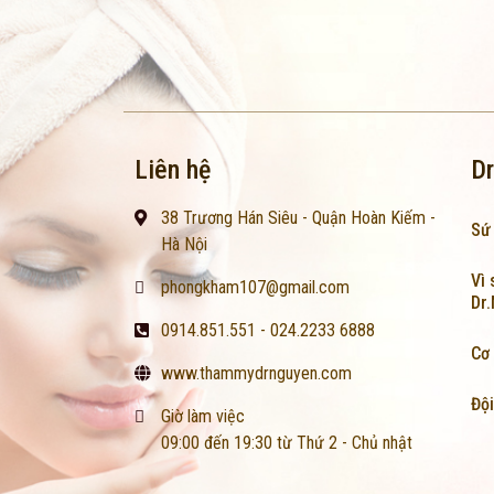
Liên hệ
Dr
38 Trương Hán Siêu - Quận Hoàn Kiếm -
Sứ
Hà Nội
Vì 
phongkham107@gmail.com
Dr
0914.851.551 - 024.2233 6888
Cơ 
www.thammydrnguyen.com
Đội
Giờ làm việc
09:00 đến 19:30 từ Thứ 2 - Chủ nhật