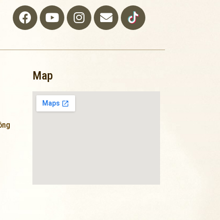
Map
lông