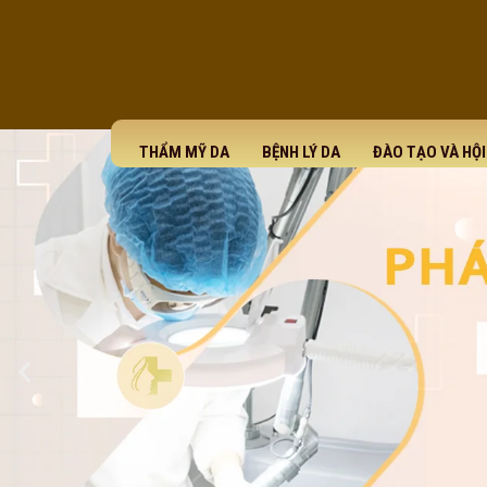
THẨM MỸ DA
BỆNH LÝ DA
ĐÀO TẠO VÀ HỘ