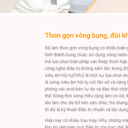
Thon gọn vòng bụng, đùi k
Để làm thon gọn vòng bụng có nhiều biện 
hình thành bụng, hoặc sử dụng sóng radio f
mà lựa chọn biện pháp can thiệp thích hợp
công nghệ điều trị không xâm lấn, trong 
siêu âm hội tụ(Hifu) là một sự lựa chọn an 
là sóng siêu âm hội tụ với tần số và năng
phóng các acid béo tự do và đào thải chún
thể. Đồng thời sóng Hifu cũng làm co rút, 
lẻo làm cho da trở nên săn chắc, trẻ chung
tố đó là kỹ thuật điều trị chuẩn và tác dụ
Hiện nay có nhiều loại máy Hifu, những má
khu trú nên hiệu quả điều trị còn hạn chế.