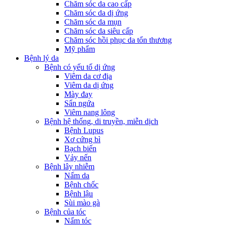
Chăm sóc da cao cấp
Chăm sóc da dị ứng
Chăm sóc da mụn
Chăm sóc da siêu cấp
Chăm sóc hồi phục da tổn thương
Mỹ phẩm
Bệnh lý da
Bệnh có yếu tố dị ứng
Viêm da cơ địa
Viêm da dị ứng
Mày đay
Sẩn ngứa
Viêm nang lông
Bệnh hệ thống, di truyền, miễn dịch
Bệnh Lupus
Xơ cứng bì
Bạch biến
Vảy nến
Bệnh lây nhiễm
Nấm da
Bệnh chốc
Bệnh lậu
Sùi mào gà
Bệnh của tóc
Nấm tóc