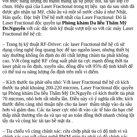
với mức năng lượng đủ mạnh mang lại sự phục hồi, tái tạo lớp cơ
chun. Hiệu quả của Laser Fractional trong trị liệu rạn da sau sinh đã
được ghi nhận tại Mỹ, châu âu và một số nước châu á như Nhật,
Hàn quốc. Đặc biệt Thế hệ mới nhất của Laser Fractional: Đó là
Laser Fractional độc quyền tại
Phòng khám Da liễu Thẩm Mỹ
Dr.Nguyễn
với các đặc tính kỹ thuật vượt trội so với các máy Laser
Fractional thế hệ cũ:
– Trang bị kỹ thuật RF-Driver: các laser Fractional thế hệ cũ sử
dụng công nghệ ống quang học để tạo nguồn laser, nhưng thiết bị
này thường không ổn định do đó chất lượng chùm tia phát không
cao. Với công nghệ RF công suất phát tia cực mạnh đồng thời tia
laser phát ra ổn định, xuyên sâu, đồng đều với 95% độ tinh khiết để
có thể toả ra năng lượng ổn định trên mỗi vi điểm.
– Kích thước tia phát siêu nhỏ: Với laser Fractional thế hệ cũ kích
thước tia phát khoảng 200-220 microns, Laser Fractional độc quyền
tại Phòng khám Da liễu Thẩm Mỹ Dr.Nguyễn có kích thước tia phát
70 microns, nhỏ hơn rất nhiều lần. Điều này có ý nghĩa rất lớn: kích
thước điểm càng nhỏ thuận tiện cho tia laser thâm nhập vào da sâu
hơn và giảm đau. Các tia laser cực nhỏ đi vào các tế bào da hạn chế
thấp nhất thương tổn da và tạo sự an toàn đồng thời nhanh chóng lột
tẩy da và cùng lúc tái tạo bề mặt da .
– Tia chiếu vô cùng chính xác: cửa chớp phát tia có độ tinh vi và
chính xác cao với công nghệ PWM giúp tia phát có độ chính xác