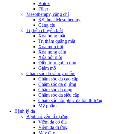
Botox
Filler
Mesotherapy, căng chỉ
Kỹ thuật Mesotherapy
Căng chỉ
Trị liệu chuyên biệt
Xóa bọng mắt
Trị thâm quầng mắt
Xóa mụn thịt
Xóa nọng cằm
Xóa nốt ruồi
Điều trị u gai, u nhú
Giảm mỡ
Chăm sóc da và mỹ phẩm
Chăm sóc da cao cấp
Chăm sóc da dị ứng
Chăm sóc da mụn
Chăm sóc da siêu cấp
Chăm sóc hồi phục da tổn thương
Mỹ phẩm
Bệnh lý da
Bệnh có yếu tố dị ứng
Viêm da cơ địa
Viêm da dị ứng
Mày đay