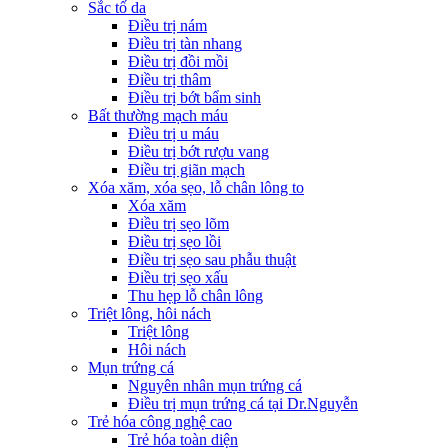
Sắc tố da
Điều trị nám
Điều trị tàn nhang
Điều trị đồi mồi
Điều trị thâm
Điều trị bớt bẩm sinh
Bất thường mạch máu
Điều trị u máu
Điều trị bớt rượu vang
Điều trị giãn mạch
Xóa xăm, xóa sẹo, lỗ chân lông to
Xóa xăm
Điều trị sẹo lõm
Điều trị sẹo lồi
Điều trị sẹo sau phẫu thuật
Điều trị sẹo xấu
Thu hẹp lỗ chân lông
Triệt lông, hôi nách
Triệt lông
Hôi nách
Mụn trứng cá
Nguyên nhân mụn trứng cá
Điều trị mụn trứng cá tại Dr.Nguyễn
Trẻ hóa công nghệ cao
Trẻ hóa toàn diện