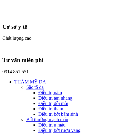
Cơ sở y tế
Chất lượng cao
Tư vấn miễn phí
0914.851.551
THẨM MỸ DA
Sắc tố da
Điều trị nám
Điều trị tàn nhang
Điều trị đồi mồi
Điều trị thâm
Điều trị bớt bẩm sinh
Bất thường mạch máu
Điều trị u máu
Điều trị bớt rượu vang