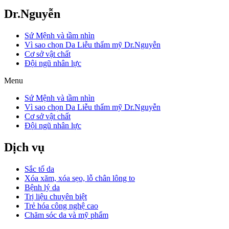
Dr.Nguyễn
Sứ Mệnh và tầm nhìn
Vì sao chọn Da Liễu thẩm mỹ Dr.Nguyễn
Cơ sở vật chất
Đội ngũ nhân lực
Menu
Sứ Mệnh và tầm nhìn
Vì sao chọn Da Liễu thẩm mỹ Dr.Nguyễn
Cơ sở vật chất
Đội ngũ nhân lực
Dịch vụ
Sắc tố da
Xóa xăm, xóa sẹo, lỗ chân lông to
Bệnh lý da
Trị liệu chuyên biệt
Trẻ hóa công nghệ cao
Chăm sóc da và mỹ phẩm