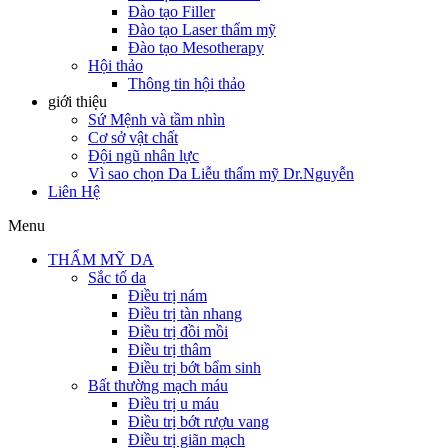
Đào tạo Filler
Đào tạo Laser thẩm mỹ
Đào tạo Mesotherapy
Hội thảo
Thông tin hội thảo
giới thiệu
Sứ Mệnh và tầm nhìn
Cơ sở vật chất
Đội ngũ nhân lực
Vì sao chọn Da Liễu thẩm mỹ Dr.Nguyễn
Liên Hệ
Menu
THẨM MỸ DA
Sắc tố da
Điều trị nám
Điều trị tàn nhang
Điều trị đồi mồi
Điều trị thâm
Điều trị bớt bẩm sinh
Bất thường mạch máu
Điều trị u máu
Điều trị bớt rượu vang
Điều trị giãn mạch