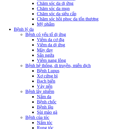
Chăm sóc da dị ứng
Chăm sóc da mụn
Chăm sóc da siêu cấp
Chăm sóc hồi phục da tổn thương
Mỹ phẩm
Bệnh lý da
Bệnh có yếu tố dị ứng
Viêm da cơ địa
Viêm da dị ứng
Mày đay
Sẩn ngứa
Viêm nang lông
Bệnh hệ thống, di truyền, miễn dịch
Bệnh Lupus
Xơ cứng bì
Bạch biến
Vảy nến
Bệnh lây nhiễm
Nấm da
Bệnh chốc
Bệnh lậu
Sùi mào gà
Bệnh của tóc
Nấm tóc
Rụng tóc