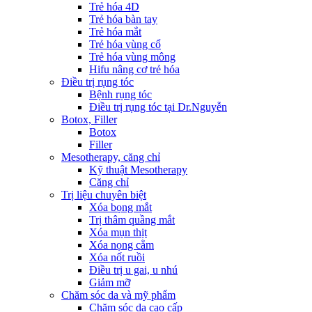
Trẻ hóa 4D
Trẻ hóa bàn tay
Trẻ hóa mắt
Trẻ hóa vùng cổ
Trẻ hóa vùng mông
Hifu nâng cơ trẻ hóa
Điều trị rụng tóc
Bệnh rụng tóc
Điều trị rụng tóc tại Dr.Nguyễn
Botox, Filler
Botox
Filler
Mesotherapy, căng chỉ
Kỹ thuật Mesotherapy
Căng chỉ
Trị liệu chuyên biệt
Xóa bọng mắt
Trị thâm quầng mắt
Xóa mụn thịt
Xóa nọng cằm
Xóa nốt ruồi
Điều trị u gai, u nhú
Giảm mỡ
Chăm sóc da và mỹ phẩm
Chăm sóc da cao cấp