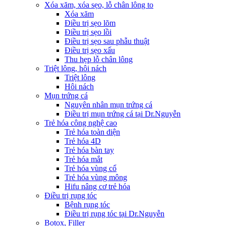
Xóa xăm, xóa sẹo, lỗ chân lông to
Xóa xăm
Điều trị sẹo lõm
Điều trị sẹo lồi
Điều trị sẹo sau phẫu thuật
Điều trị sẹo xấu
Thu hẹp lỗ chân lông
Triệt lông, hôi nách
Triệt lông
Hôi nách
Mụn trứng cá
Nguyên nhân mụn trứng cá
Điều trị mụn trứng cá tại Dr.Nguyễn
Trẻ hóa công nghệ cao
Trẻ hóa toàn diện
Trẻ hóa 4D
Trẻ hóa bàn tay
Trẻ hóa mắt
Trẻ hóa vùng cổ
Trẻ hóa vùng mông
Hifu nâng cơ trẻ hóa
Điều trị rụng tóc
Bệnh rụng tóc
Điều trị rụng tóc tại Dr.Nguyễn
Botox, Filler