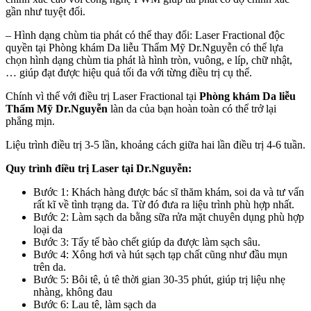
gần như tuyệt đối.
– Hình dạng chùm tia phát có thể thay đổi: Laser Fractional độc
quyền tại Phòng khám Da liễu Thẩm Mỹ Dr.Nguyễn có thể lựa
chọn hình dạng chùm tia phát là hình tròn, vuông, e líp, chữ nhật,
… giúp đạt được hiệu quả tối đa với từng điều trị cụ thể.
Chính vì thế với điều trị Laser Fractional tại
Phòng khám Da liễu
Thẩm Mỹ Dr.Nguyễn
làn da của bạn hoàn toàn có thể trở lại
phẳng mịn.
Liệu trình điều trị 3-5 lần, khoảng cách giữa hai lần điều trị 4-6 tuần.
Quy trình điều trị Laser tại Dr.Nguyễn:
Bước 1: Khách hàng được bác sĩ thăm khám, soi da và tư vấn
rất kĩ về tình trạng da. Từ đó đưa ra liệu trình phù hợp nhất.
Bước 2: Làm sạch da bằng sữa rửa mặt chuyên dụng phù hợp
loại da
Bước 3: Tẩy tế bào chết giúp da được làm sạch sâu.
Bước 4: Xông hơi và hút sạch tạp chất cũng như đầu mụn
trên da.
Bước 5: Bôi tê, ủ tê thời gian 30-35 phút, giúp trị liệu nhẹ
nhàng, không đau
Bước 6: Lau tê, làm sạch da