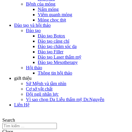
Bệnh của móng
Nấm móng
Viêm quanh móng
Móng chọc thịt
Đào tạo và hội thảo
Đào tạo
Đào tạo Botox
Đào tạo căng chỉ
Đào tạo chăm sóc da
Đào tạo Filler
Đào tạo Laser thẩm mỹ
Đào tạo Mesotherapy
Hội thảo
Thông tin hội thảo
giới thiệu
Sứ Mệnh và tầm nhìn
Cơ sở vật chất
Đội ngũ nhân lực
Vì sao chọn Da Liễu thẩm mỹ Dr.Nguyễn
Liên Hệ
Search
Close