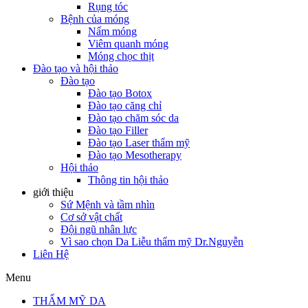
Rụng tóc
Bệnh của móng
Nấm móng
Viêm quanh móng
Móng chọc thịt
Đào tạo và hội thảo
Đào tạo
Đào tạo Botox
Đào tạo căng chỉ
Đào tạo chăm sóc da
Đào tạo Filler
Đào tạo Laser thẩm mỹ
Đào tạo Mesotherapy
Hội thảo
Thông tin hội thảo
giới thiệu
Sứ Mệnh và tầm nhìn
Cơ sở vật chất
Đội ngũ nhân lực
Vì sao chọn Da Liễu thẩm mỹ Dr.Nguyễn
Liên Hệ
Menu
THẨM MỸ DA