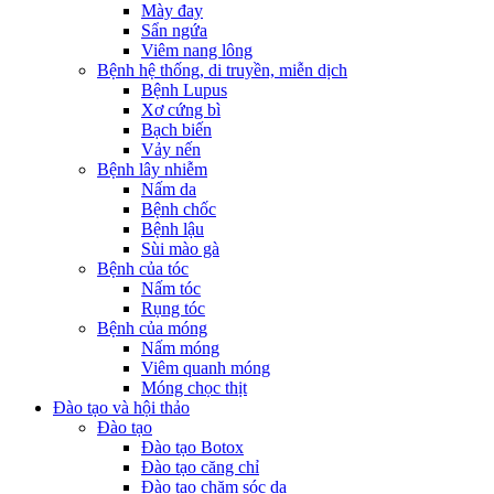
Mày đay
Sẩn ngứa
Viêm nang lông
Bệnh hệ thống, di truyền, miễn dịch
Bệnh Lupus
Xơ cứng bì
Bạch biến
Vảy nến
Bệnh lây nhiễm
Nấm da
Bệnh chốc
Bệnh lậu
Sùi mào gà
Bệnh của tóc
Nấm tóc
Rụng tóc
Bệnh của móng
Nấm móng
Viêm quanh móng
Móng chọc thịt
Đào tạo và hội thảo
Đào tạo
Đào tạo Botox
Đào tạo căng chỉ
Đào tạo chăm sóc da