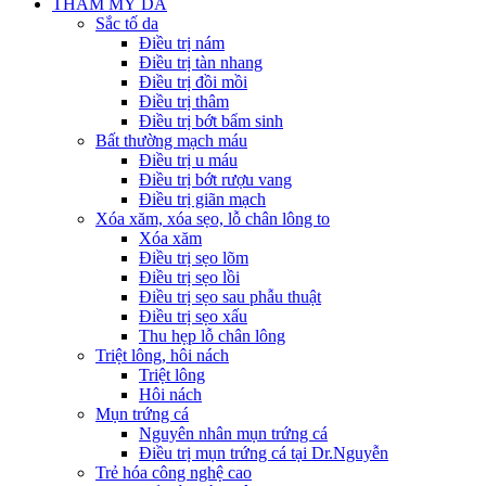
THẨM MỸ DA
Sắc tố da
Điều trị nám
Điều trị tàn nhang
Điều trị đồi mồi
Điều trị thâm
Điều trị bớt bẩm sinh
Bất thường mạch máu
Điều trị u máu
Điều trị bớt rượu vang
Điều trị giãn mạch
Xóa xăm, xóa sẹo, lỗ chân lông to
Xóa xăm
Điều trị sẹo lõm
Điều trị sẹo lồi
Điều trị sẹo sau phẫu thuật
Điều trị sẹo xấu
Thu hẹp lỗ chân lông
Triệt lông, hôi nách
Triệt lông
Hôi nách
Mụn trứng cá
Nguyên nhân mụn trứng cá
Điều trị mụn trứng cá tại Dr.Nguyễn
Trẻ hóa công nghệ cao