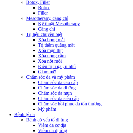
Botox, Filler
Botox
Filler
Mesotherapy, căng chỉ
Kỹ thuật Mesotherapy
Căng chỉ
Trị liệu chuyên biệt
Xóa bọng mắt
Trị thâm quầng mắt
Xóa mụn thịt
Xóa nọng cằm
Xóa nốt ruồi
Điều trị u gai, u nhú
Giảm mỡ
Chăm sóc da và mỹ phẩm
Chăm sóc da cao cấp
Chăm sóc da dị ứng
Chăm sóc da mụn
Chăm sóc da siêu cấp
Chăm sóc hồi phục da tổn thương
Mỹ phẩm
Bệnh lý da
Bệnh có yếu tố dị ứng
Viêm da cơ địa
Viêm da dị ứng