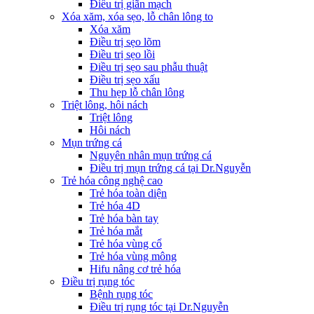
Điều trị giãn mạch
Xóa xăm, xóa sẹo, lỗ chân lông to
Xóa xăm
Điều trị sẹo lõm
Điều trị sẹo lồi
Điều trị sẹo sau phẫu thuật
Điều trị sẹo xấu
Thu hẹp lỗ chân lông
Triệt lông, hôi nách
Triệt lông
Hôi nách
Mụn trứng cá
Nguyên nhân mụn trứng cá
Điều trị mụn trứng cá tại Dr.Nguyễn
Trẻ hóa công nghệ cao
Trẻ hóa toàn diện
Trẻ hóa 4D
Trẻ hóa bàn tay
Trẻ hóa mắt
Trẻ hóa vùng cổ
Trẻ hóa vùng mông
Hifu nâng cơ trẻ hóa
Điều trị rụng tóc
Bệnh rụng tóc
Điều trị rụng tóc tại Dr.Nguyễn