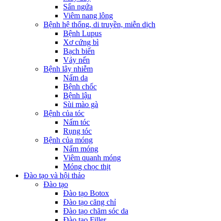
Sẩn ngứa
Viêm nang lông
Bệnh hệ thống, di truyền, miễn dịch
Bệnh Lupus
Xơ cứng bì
Bạch biến
Vảy nến
Bệnh lây nhiễm
Nấm da
Bệnh chốc
Bệnh lậu
Sùi mào gà
Bệnh của tóc
Nấm tóc
Rụng tóc
Bệnh của móng
Nấm móng
Viêm quanh móng
Móng chọc thịt
Đào tạo và hội thảo
Đào tạo
Đào tạo Botox
Đào tạo căng chỉ
Đào tạo chăm sóc da
Đào tạo Filler