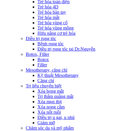
Trẻ hóa toàn diện
Trẻ hóa 4D
Trẻ hóa bàn tay
Trẻ hóa mắt
Trẻ hóa vùng cổ
Trẻ hóa vùng mông
Hifu nâng cơ trẻ hóa
Điều trị rụng tóc
Bệnh rụng tóc
Điều trị rụng tóc tại Dr.Nguyễn
Botox, Filler
Botox
Filler
Mesotherapy, căng chỉ
Kỹ thuật Mesotherapy
Căng chỉ
Trị liệu chuyên biệt
Xóa bọng mắt
Trị thâm quầng mắt
Xóa mụn thịt
Xóa nọng cằm
Xóa nốt ruồi
Điều trị u gai, u nhú
Giảm mỡ
Chăm sóc da và mỹ phẩm