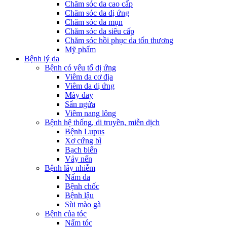
Chăm sóc da cao cấp
Chăm sóc da dị ứng
Chăm sóc da mụn
Chăm sóc da siêu cấp
Chăm sóc hồi phục da tổn thương
Mỹ phẩm
Bệnh lý da
Bệnh có yếu tố dị ứng
Viêm da cơ địa
Viêm da dị ứng
Mày đay
Sẩn ngứa
Viêm nang lông
Bệnh hệ thống, di truyền, miễn dịch
Bệnh Lupus
Xơ cứng bì
Bạch biến
Vảy nến
Bệnh lây nhiễm
Nấm da
Bệnh chốc
Bệnh lậu
Sùi mào gà
Bệnh của tóc
Nấm tóc