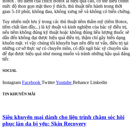
Botox . ưu điểm của chích Botox là hiệu quả cao, có thể điều chỉnh
mức độ thon gọn mặt theo ý thích, thủ thuật tiến hành trong thời
gian 5-10 phút, không đau, không xưng nề và không có biến chứng.
Tuy nhiên một lưu ý trong các thủ thuật tiêm thẩm mỹ (tiêm Botox,
tiêm chất làm đầy,..) là kỹ thuật và kinh nghiệm của bác sỹ điều trị,
nếu tiêm không đúng kỹ thuật hoặc không đúng liều lượng thuốc sẽ
dẫn đến không đạt được hiệu quả điều trị, thậm chí gây biến dạng
khuôn mặt. vì vậy chúng tôi khuyên bạn nên đến tư vấn, điều trị tại
những cơ sở thực sự có chuyên môn, có đội ngũ bác sỹ chuyên sâu
để đạt được hiệu quả như mong muốn và tránh những hậu quả đáng
tiếc
SOCIAL
Instagram
Facebook
Twitter
Youtube
Behance
Linkedin
TIN KHUYẾN MÃI
Siêu khuyến mại dành cho liệu trình chăm sóc hồi
phục làn da bị yếu: Skin Recovery