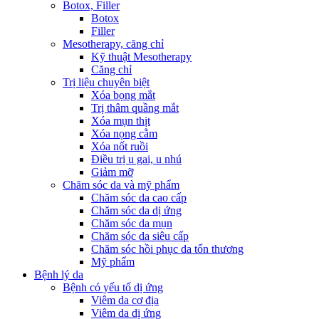
Botox, Filler
Botox
Filler
Mesotherapy, căng chỉ
Kỹ thuật Mesotherapy
Căng chỉ
Trị liệu chuyên biệt
Xóa bọng mắt
Trị thâm quầng mắt
Xóa mụn thịt
Xóa nọng cằm
Xóa nốt ruồi
Điều trị u gai, u nhú
Giảm mỡ
Chăm sóc da và mỹ phẩm
Chăm sóc da cao cấp
Chăm sóc da dị ứng
Chăm sóc da mụn
Chăm sóc da siêu cấp
Chăm sóc hồi phục da tổn thương
Mỹ phẩm
Bệnh lý da
Bệnh có yếu tố dị ứng
Viêm da cơ địa
Viêm da dị ứng