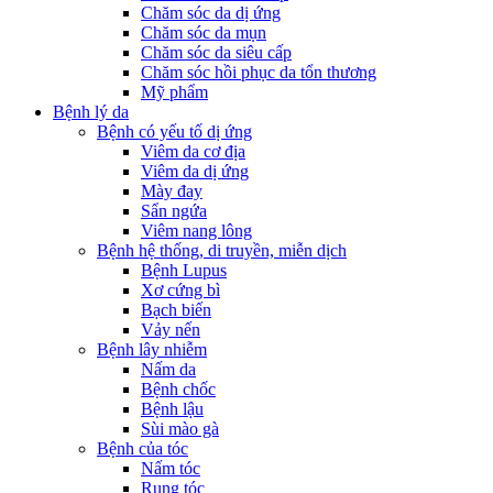
Chăm sóc da dị ứng
Chăm sóc da mụn
Chăm sóc da siêu cấp
Chăm sóc hồi phục da tổn thương
Mỹ phẩm
Bệnh lý da
Bệnh có yếu tố dị ứng
Viêm da cơ địa
Viêm da dị ứng
Mày đay
Sẩn ngứa
Viêm nang lông
Bệnh hệ thống, di truyền, miễn dịch
Bệnh Lupus
Xơ cứng bì
Bạch biến
Vảy nến
Bệnh lây nhiễm
Nấm da
Bệnh chốc
Bệnh lậu
Sùi mào gà
Bệnh của tóc
Nấm tóc
Rụng tóc