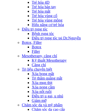
Trẻ hóa 4D
Trẻ hóa bàn tay
Trẻ hóa mắt
Trẻ hóa vùng cổ
Trẻ hóa vùng mông
Hifu nâng cơ trẻ hóa
Điều trị rụng tóc
Bệnh rụng tóc
Điều trị rụng tóc tại Dr.Nguyễn
Botox, Filler
Botox
Filler
Mesotherapy, căng chỉ
Kỹ thuật Mesotherapy
Căng chỉ
Trị liệu chuyên biệt
Xóa bọng mắt
Trị thâm quầng mắt
Xóa mụn thịt
Xóa nọng cằm
Xóa nốt ruồi
Điều trị u gai, u nhú
Giảm mỡ
Chăm sóc da và mỹ phẩm
Chăm sóc da cao cấp