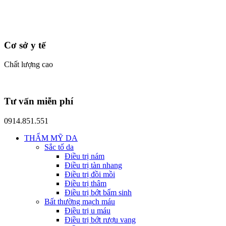
Cơ sở y tế
Chất lượng cao
Tư vấn miễn phí
0914.851.551
THẨM MỸ DA
Sắc tố da
Điều trị nám
Điều trị tàn nhang
Điều trị đồi mồi
Điều trị thâm
Điều trị bớt bẩm sinh
Bất thường mạch máu
Điều trị u máu
Điều trị bớt rượu vang