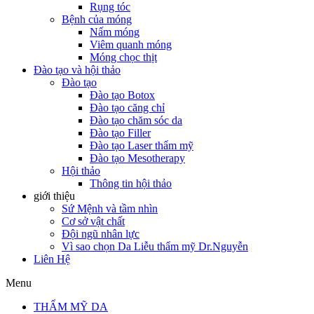
Rụng tóc
Bệnh của móng
Nấm móng
Viêm quanh móng
Móng chọc thịt
Đào tạo và hội thảo
Đào tạo
Đào tạo Botox
Đào tạo căng chỉ
Đào tạo chăm sóc da
Đào tạo Filler
Đào tạo Laser thẩm mỹ
Đào tạo Mesotherapy
Hội thảo
Thông tin hội thảo
giới thiệu
Sứ Mệnh và tầm nhìn
Cơ sở vật chất
Đội ngũ nhân lực
Vì sao chọn Da Liễu thẩm mỹ Dr.Nguyễn
Liên Hệ
Menu
THẨM MỸ DA