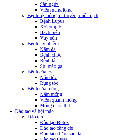
Sẩn ngứa
Viêm nang lông
Bệnh hệ thống, di truyền, miễn dịch
Bệnh Lupus
Xơ cứng bì
Bạch biến
Vảy nến
Bệnh lây nhiễm
Nấm da
Bệnh chốc
Bệnh lậu
Sùi mào gà
Bệnh của tóc
Nấm tóc
Rụng tóc
Bệnh của móng
Nấm móng
Viêm quanh móng
Móng chọc thịt
Đào tạo và hội thảo
Đào tạo
Đào tạo Botox
Đào tạo căng chỉ
Đào tạo chăm sóc da
Đào tạo Filler