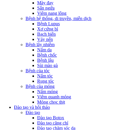
Mày đay
Sẩn ngứa
Viêm nang lông
Bệnh hệ thống, di truyền, miễn dịch
Bệnh Lupus
Xơ cứng bì
Bạch biến
Vảy nến
Bệnh lây nhiễm
Nấm da
Bệnh chốc
Bệnh lậu
Sùi mào gà
Bệnh của tóc
Nấm tóc
Rụng tóc
Bệnh của móng
Nấm móng
Viêm quanh móng
Móng chọc thịt
Đào tạo và hội thảo
Đào tạo
Đào tạo Botox
Đào tạo căng chỉ
Đào tạo chăm sóc da