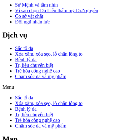
Sứ Mệnh và tầm nhìn
Vì sao chọn Da Liễu thẩm mỹ Dr.Nguyễn
Cơ sở vật chất
Đội ngũ nhân lực
Dịch vụ
Sắc tố da
Xóa xăm, xóa sẹo, lỗ chân lông to
Bệnh lý da
Trị liệu chuyên biệt
Trẻ hóa công nghệ cao
Chăm sóc da và mỹ phẩm
Menu
Sắc tố da
Xóa xăm, xóa sẹo, lỗ chân lông to
Bệnh lý da
Trị liệu chuyên biệt
Trẻ hóa công nghệ cao
Chăm sóc da và mỹ phẩm
Map