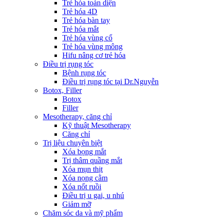
Trẻ hóa toàn diện
Trẻ hóa 4D
Trẻ hóa bàn tay
Trẻ hóa mắt
Trẻ hóa vùng cổ
Trẻ hóa vùng mông
Hifu nâng cơ trẻ hóa
Điều trị rụng tóc
Bệnh rụng tóc
Điều trị rụng tóc tại Dr.Nguyễn
Botox, Filler
Botox
Filler
Mesotherapy, căng chỉ
Kỹ thuật Mesotherapy
Căng chỉ
Trị liệu chuyên biệt
Xóa bọng mắt
Trị thâm quầng mắt
Xóa mụn thịt
Xóa nọng cằm
Xóa nốt ruồi
Điều trị u gai, u nhú
Giảm mỡ
Chăm sóc da và mỹ phẩm