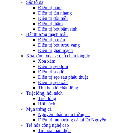
Sắc tố da
Điều trị nám
Điều trị tàn nhang
Điều trị đồi mồi
Điều trị thâm
Điều trị bớt bẩm sinh
Bất thường mạch máu
Điều trị u máu
Điều trị bớt rượu vang
Điều trị giãn mạch
Xóa xăm, xóa sẹo, lỗ chân lông to
Xóa xăm
Điều trị sẹo lõm
Điều trị sẹo lồi
Điều trị sẹo sau phẫu thuật
Điều trị sẹo xấu
Thu hẹp lỗ chân lông
Triệt lông, hôi nách
Triệt lông
Hôi nách
Mụn trứng cá
Nguyên nhân mụn trứng cá
Điều trị mụn trứng cá tại Dr.Nguyễn
Trẻ hóa công nghệ cao
Trẻ hóa toàn diện