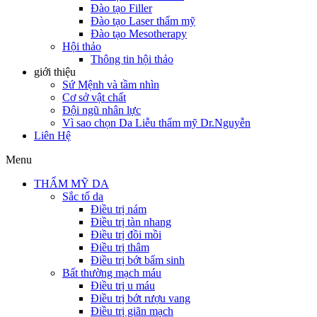
Đào tạo Filler
Đào tạo Laser thẩm mỹ
Đào tạo Mesotherapy
Hội thảo
Thông tin hội thảo
giới thiệu
Sứ Mệnh và tầm nhìn
Cơ sở vật chất
Đội ngũ nhân lực
Vì sao chọn Da Liễu thẩm mỹ Dr.Nguyễn
Liên Hệ
Menu
THẨM MỸ DA
Sắc tố da
Điều trị nám
Điều trị tàn nhang
Điều trị đồi mồi
Điều trị thâm
Điều trị bớt bẩm sinh
Bất thường mạch máu
Điều trị u máu
Điều trị bớt rượu vang
Điều trị giãn mạch