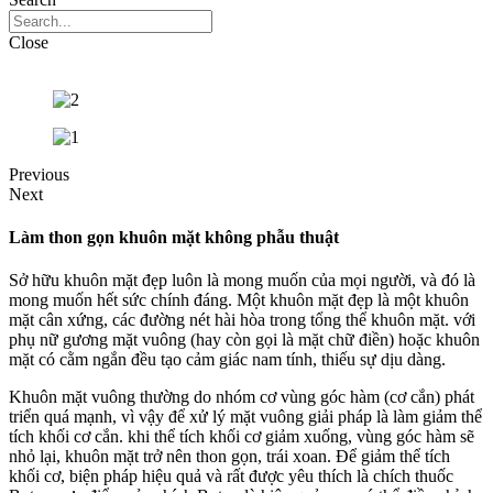
Close
Previous
Next
Làm thon gọn khuôn mặt không phẫu thuật
Sở hữu khuôn mặt đẹp luôn là mong muốn của mọi người, và đó là
mong muốn hết sức chính đáng. Một khuôn mặt đẹp là một khuôn
mặt cân xứng, các đường nét hài hòa trong tổng thể khuôn mặt. với
phụ nữ gương mặt vuông (hay còn gọi là mặt chữ điền) hoặc khuôn
mặt có cằm ngắn đều tạo cảm giác nam tính, thiếu sự dịu dàng.
Khuôn mặt vuông thường do nhóm cơ vùng góc hàm (cơ cắn) phát
triển quá mạnh, vì vậy để xử lý mặt vuông giải pháp là làm giảm thể
tích khối cơ cắn. khi thể tích khối cơ giảm xuống, vùng góc hàm sẽ
nhỏ lại, khuôn mặt trở nên thon gọn, trái xoan. Để giảm thể tích
khối cơ, biện pháp hiệu quả và rất được yêu thích là chích thuốc