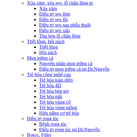
Xóa xăm, xóa sẹo, lỗ chân lông to
Xóa xăm
Điều trị sẹo lõm
Điều trị sẹo lồi
Điều trị sẹo sau phẫu thuật
Điều trị sẹo xấu
Thu hẹp lỗ chân lông
Triệt lông, hôi nách
Triệt lông
Hôi nách
Mụn trứng cá
Nguyên nhân mụn trứng cá
Điều trị mụn trứng cá tại Dr.Nguyễn
Trẻ hóa công nghệ cao
Trẻ hóa toàn diện
Trẻ hóa 4D
Trẻ hóa bàn tay
Trẻ hóa mắt
Trẻ hóa vùng cổ
Trẻ hóa vùng mông
Hifu nâng cơ trẻ hóa
Điều trị rụng tóc
Bệnh rụng tóc
Điều trị rụng tóc tại Dr.Nguyễn
Botox, Filler