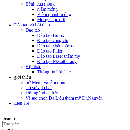
Bệnh của móng
Nấm móng
Viêm quanh móng
Móng chọc thịt
Đào tạo và hội thảo
Đào tạo
Đào tạo Botox
Đào tạo căng chỉ
Đào tạo chăm sóc da
Đào tạo Filler
Đào tạo Laser thẩm mỹ
Đào tạo Mesotherapy
Hội thảo
Thông tin hội thảo
giới thiệu
Sứ Mệnh và tầm nhìn
Cơ sở vật chất
Đội ngũ nhân lực
Vì sao chọn Da Liễu thẩm mỹ Dr.Nguyễn
Liên Hệ
Search
Close