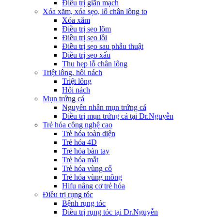
Điều trị giãn mạch
Xóa xăm, xóa sẹo, lỗ chân lông to
Xóa xăm
Điều trị sẹo lõm
Điều trị sẹo lồi
Điều trị sẹo sau phẫu thuật
Điều trị sẹo xấu
Thu hẹp lỗ chân lông
Triệt lông, hôi nách
Triệt lông
Hôi nách
Mụn trứng cá
Nguyên nhân mụn trứng cá
Điều trị mụn trứng cá tại Dr.Nguyễn
Trẻ hóa công nghệ cao
Trẻ hóa toàn diện
Trẻ hóa 4D
Trẻ hóa bàn tay
Trẻ hóa mắt
Trẻ hóa vùng cổ
Trẻ hóa vùng mông
Hifu nâng cơ trẻ hóa
Điều trị rụng tóc
Bệnh rụng tóc
Điều trị rụng tóc tại Dr.Nguyễn