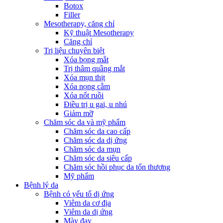
Botox
Filler
Mesotherapy, căng chỉ
Kỹ thuật Mesotherapy
Căng chỉ
Trị liệu chuyên biệt
Xóa bọng mắt
Trị thâm quầng mắt
Xóa mụn thịt
Xóa nọng cằm
Xóa nốt ruồi
Điều trị u gai, u nhú
Giảm mỡ
Chăm sóc da và mỹ phẩm
Chăm sóc da cao cấp
Chăm sóc da dị ứng
Chăm sóc da mụn
Chăm sóc da siêu cấp
Chăm sóc hồi phục da tổn thương
Mỹ phẩm
Bệnh lý da
Bệnh có yếu tố dị ứng
Viêm da cơ địa
Viêm da dị ứng
Mày đay