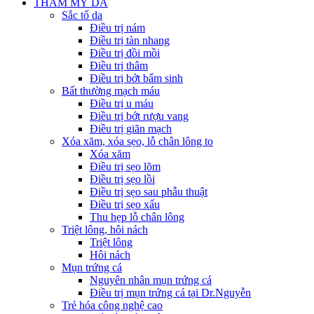
THẨM MỸ DA
Sắc tố da
Điều trị nám
Điều trị tàn nhang
Điều trị đồi mồi
Điều trị thâm
Điều trị bớt bẩm sinh
Bất thường mạch máu
Điều trị u máu
Điều trị bớt rượu vang
Điều trị giãn mạch
Xóa xăm, xóa sẹo, lỗ chân lông to
Xóa xăm
Điều trị sẹo lõm
Điều trị sẹo lồi
Điều trị sẹo sau phẫu thuật
Điều trị sẹo xấu
Thu hẹp lỗ chân lông
Triệt lông, hôi nách
Triệt lông
Hôi nách
Mụn trứng cá
Nguyên nhân mụn trứng cá
Điều trị mụn trứng cá tại Dr.Nguyễn
Trẻ hóa công nghệ cao