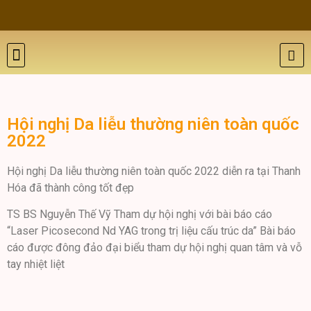
THẨM MỸ DA
BỆNH LÝ DA
ĐÀO TẠO VÀ HỘI THẢO
GIỚI THIỆU
LIÊN HỆ
Hội nghị Da liễu thường niên toàn quốc
2022
Hội nghị Da liễu thường niên toàn quốc 2022 diễn ra tại Thanh
Hóa đã thành công tốt đẹp
TS BS Nguyễn Thế Vỹ Tham dự hội nghị với bài báo cáo
“Laser Picosecond Nd YAG trong trị liệu cấu trúc da” Bài báo
cáo được đông đảo đại biểu tham dự hội nghị quan tâm và vỗ
tay nhiệt liệt