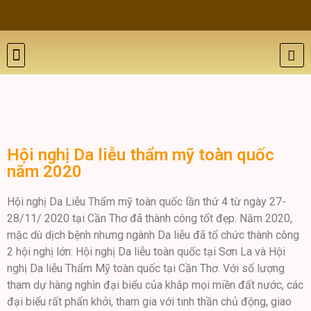
THẨM MỸ DA
BỆNH LÝ DA
ĐÀO TẠO VÀ HỘI THẢO
GIỚI THIỆU
LIÊN HỆ
Hội nghị Da liễu thẩm mỹ toàn quốc
năm 2020
Hội nghị Da Liễu Thẩm mỹ toàn quốc lần thứ 4 từ ngày 27-
28/11/ 2020 tại Cần Thơ đã thành công tốt đẹp. Năm 2020,
mặc dù dịch bệnh nhưng ngành Da liễu đã tổ chức thành công
2 hội nghị lớn: Hội nghị Da liễu toàn quốc tại Sơn La và Hội
nghị Da liễu Thẩm Mỹ toàn quốc tại Cần Thơ. Với số lượng
tham dự hàng nghìn đại biểu của khắp mọi miền đất nước, các
đại biểu rất phấn khởi, tham gia với tinh thần chủ động, giao