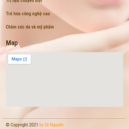
Trị liệu chuyên biệt
Trẻ hóa công nghệ cao
Chăm sóc da và mỹ phẩm
Map
© Copyright 2021
by Dr.Nguyễn