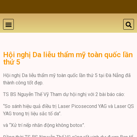
THẨM MỸ DA
BỆNH LÝ DA
ĐÀO TẠO VÀ HỘI THẢO
GIỚI THIỆU
LIÊN HỆ
Hội nghị Da liễu thẩm mỹ toàn quốc lần
thứ 5
Hội nghị Da liễu thẩm mỹ toàn quốc lần thứ 5 tại Đà Nẵng đã
thành công tốt đẹp.
TS BS Nguyễn Thế Vỹ Tham dự hội nghị với 2 bài báo cáo:
“So sánh hiệu quả điều trị Laser Picosecond YAG và Laser QS
YAG trong trị liệu sắc tố da”.
và “Xử trí nếp nhăn động không botox”.