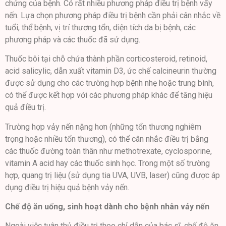
chứng của bệnh. Có rất nhiều phương pháp điều trị bệnh vẩy
nến. Lựa chọn phương pháp điều trị bệnh cần phải cân nhắc về
tuổi, thể bệnh, vị trí thương tổn, diện tích da bị bệnh, các
phương pháp và các thuốc đã sử dụng.
Thuốc bôi tại chỗ chứa thành phần corticosteroid, retinoid,
acid salicylic, dẫn xuất vitamin D3, ức chế calcineurin thường
được sử dụng cho các trường hợp bệnh nhẹ hoặc trung bình,
có thể được kết hợp với các phương pháp khác để tăng hiệu
quả điều trị.
Trường hợp vảy nến nặng hơn (những tổn thương nghiêm
trọng hoặc nhiều tổn thương), có thể cân nhắc điều trị bằng
các thuốc đường toàn thân như methotrexate, cyclosporine,
vitamin A acid hay các thuốc sinh học. Trong một số trường
hợp, quang trị liệu (sử dụng tia UVA, UVB, laser) cũng được áp
dụng điều trị hiệu quả bệnh vảy nến.
Chế độ ăn uống, sinh hoạt dành cho bệnh nhân vảy nến
Ngoài việc tuân thủ điều trị theo chỉ dẫn của bác sĩ, chế độ ăn