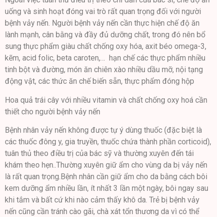
uống và sinh hoạt đóng vai trò rất quan trọng đối với người
bệnh vảy nến. Người bệnh vảy nến cần thực hiện chế độ ăn
lành mạnh, cân bằng và đầy đủ dưỡng chất, trong đó nên bổ
sung thực phẩm giàu chất chống oxy hóa, axit béo omega-3,
kẽm, acid folic, beta caroten,… hạn chế các thực phẩm nhiều
tinh bột và đường, món ăn chiên xào nhiều dầu mỡ, nội tạng
động vật, các thức ăn chế biến sẵn, thực phẩm đóng hộp
Hoa quả trái cây với nhiều vitamin và chất chống oxy hoá cần
thiết cho người bệnh vảy nến
Bệnh nhân vảy nến không được tự ý dùng thuốc (đặc biệt là
các thuốc đông y, gia truyền, thuốc chứa thành phần corticoid),
tuân thủ theo điều trị của bác sỹ và thường xuyên đến tái
khám theo hẹn..Thường xuyên giữ ẩm cho vùng da bị vảy nến
là rất quan trọng.Bệnh nhân cần giữ ẩm cho da bằng cách bôi
kem dưỡng ẩm nhiều lần, ít nhất 3 lần một ngày, bôi ngay sau
khi tắm và bất cứ khi nào cảm thấy khô da. Trẻ bị bệnh vảy
nến cũng cần tránh cào gãi, chà xát tổn thương da vì có thể