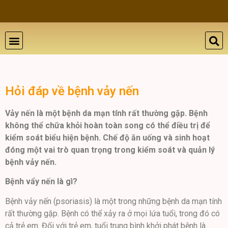
THẨM MỸ DA
BỆNH LÝ DA
ĐÀO TẠO VÀ HỘI THẢO
GIỚI THIỆU
LIÊN HỆ
Hỏi đáp về bệnh vảy nến
Vảy nến là một bệnh da mạn tính rất thường gặp. Bệnh
không thể chữa khỏi hoàn toàn song có thể điều trị để
kiểm soát biểu hiện bệnh. Chế độ ăn uống và sinh hoạt
đóng một vai trò quan trọng trong kiểm soát và quản lý
bệnh vảy nến.
Bệnh vẩy nến là gì?
Bệnh vảy nến (psoriasis) là một trong những bệnh da mạn tính
rất thường gặp. Bệnh có thể xảy ra ở mọi lứa tuổi, trong đó có
cả trẻ em. Đối với trẻ em, tuổi trung bình khởi phát bệnh là