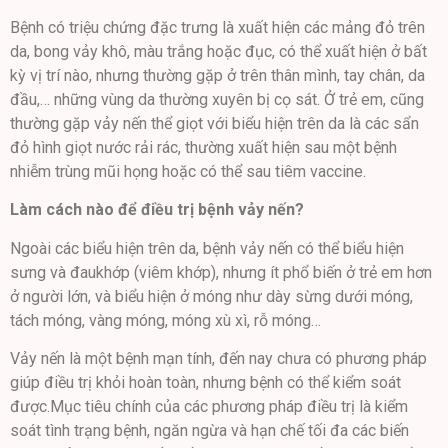
Bệnh có triệu chứng đặc trưng là xuất hiện các mảng đỏ trên
da, bong vảy khô, màu trắng hoặc đục, có thể xuất hiện ở bất
kỳ vị trí nào, nhưng thường gặp ở trên thân mình, tay chân, da
đầu,… những vùng da thường xuyên bị cọ sát. Ở trẻ em, cũng
thường gặp vảy nến thể giọt với biểu hiện trên da là các sẩn
đỏ hình giọt nước rải rác, thường xuất hiện sau một bệnh
nhiễm trùng mũi họng hoặc có thể sau tiêm vaccine.
Làm cách nào để điều trị bệnh vảy nến?
Ngoài các biểu hiện trên da, bệnh vảy nến có thể biểu hiện
sưng và đaukhớp (viêm khớp), nhưng ít phổ biến ở trẻ em hơn
ở người lớn, và biểu hiện ở móng như dày sừng dưới móng,
tách móng, vàng móng, móng xù xì, rỗ móng…
Vảy nến là một bệnh mạn tính, đến nay chưa có phương pháp
giúp điều trị khỏi hoàn toàn, nhưng bệnh có thể kiểm soát
được.Mục tiêu chính của các phương pháp điều trị là kiểm
soát tình trạng bệnh, ngăn ngừa và hạn chế tối đa các biến