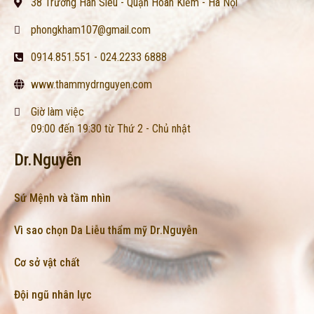
38 Trương Hán Siêu - Quận Hoàn Kiếm - Hà Nội
phongkham107@gmail.com
0914.851.551 - 024.2233 6888
www.thammydrnguyen.com
Giờ làm việc
09:00 đến 19:30 từ Thứ 2 - Chủ nhật
Dr.Nguyễn
Sứ Mệnh và tầm nhìn
Vì sao chọn Da Liễu thẩm mỹ Dr.Nguyễn
Cơ sở vật chất
Đội ngũ nhân lực