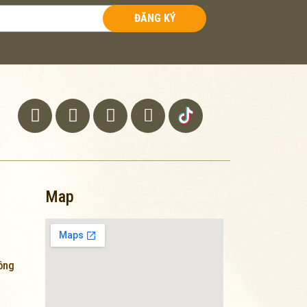
ĐĂNG KÝ
Map
lông