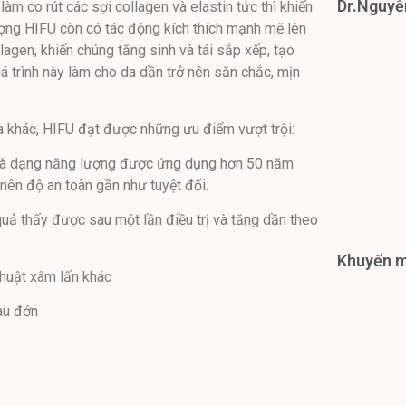
Dr.Nguyễ
làm co rút các sợi collagen và elastin tức thì khiến
ượng HIFU còn có tác động kích thích mạnh mẽ lên
llagen, khiến chúng tăng sinh và tái sắp xếp, tạo
uá trình này làm cho da dần trở nên săn chắc, mịn
 khác, HIFU đạt được những ưu điểm vượt trội:
 là dạng năng lượng được ứng dụng hơn 50 năm
 nên độ an toàn gần như tuyệt đối.
quả thấy được sau một lần điều trị và tăng dần theo
Khuyến mạ
thuật xâm lấn khác
đau đớn