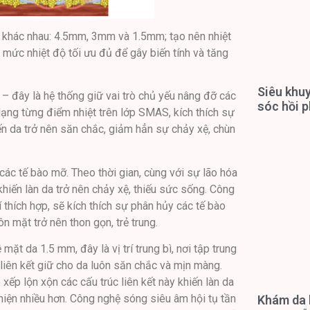
 khác nhau: 4.5mm, 3mm và 1.5mm; tạo nên nhiệt
mức nhiệt độ tối ưu đủ để gây biến tính và tăng
Siêu khuy
 – đây là hệ thống giữ vai trò chủ yếu nâng đỡ các
sóc hồi p
ạng từng điểm nhiệt trên lớp SMAS, kích thích sự
iến da trở nên săn chắc, giảm hẳn sự chảy xệ, chùn
g các tế bào mỡ. Theo thời gian, cùng với sự lão hóa
 khiến làn da trở nên chảy xệ, thiếu sức sống. Công
í thích hợp, sẽ kích thích sự phân hủy các tế bào
n mặt trở nên thon gọn, trẻ trung.
t da 1.5 mm, đây là vị trí trung bì, nơi tập trung
 liên kết giữ cho da luôn săn chắc và mịn màng.
 xếp lộn xộn các cấu trúc liên kết này khiến làn da
hiện nhiều hơn. Công nghệ sóng siêu âm hội tụ tần
Khám da l