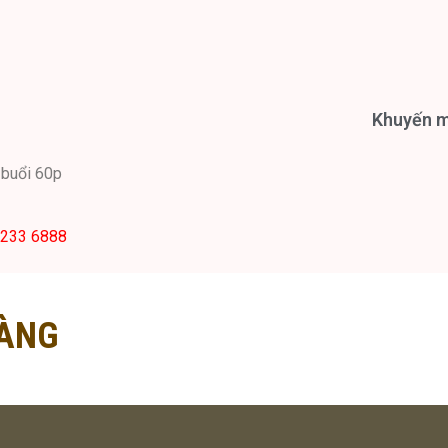
Khuyến ma
ỗi buổi 60p
2233 6888
ÀNG