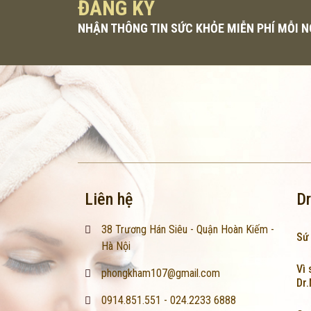
ĐĂNG KÝ
NHẬN THÔNG TIN SỨC KHỎE MIỄN PHÍ MỖI 
Liên hệ
Dr
38 Trương Hán Siêu - Quận Hoàn Kiếm -
Sứ
Hà Nội
Vì 
phongkham107@gmail.com
Dr
0914.851.551 - 024.2233 6888