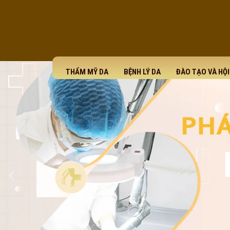
THẨM MỸ DA
BỆNH LÝ DA
ĐÀO TẠO VÀ HỘ