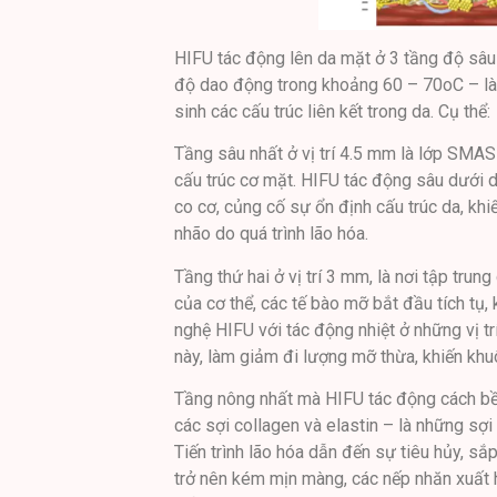
HIFU tác động lên da mặt ở 3 tầng độ sâu
độ dao động trong khoảng 60 – 70oC – là 
sinh các cấu trúc liên kết trong da. Cụ thể:
Tầng sâu nhất ở vị trí 4.5 mm là lớp SMAS
cấu trúc cơ mặt. HIFU tác động sâu dưới d
co cơ, củng cố sự ổn định cấu trúc da, kh
nhão do quá trình lão hóa.
Tầng thứ hai ở vị trí 3 mm, là nơi tập trun
của cơ thể, các tế bào mỡ bắt đầu tích tụ,
nghệ HIFU với tác động nhiệt ở những vị tr
này, làm giảm đi lượng mỡ thừa, khiến khuô
Tầng nông nhất mà HIFU tác động cách bề mặ
các sợi collagen và elastin – là những sợi
Tiến trình lão hóa dẫn đến sự tiêu hủy, sắp
trở nên kém mịn màng, các nếp nhăn xuất 