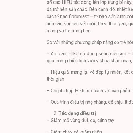
số cao HIFU tác động lên lớp trung bì này, 
da trở nên săn chắc. Bên cạnh đó, nhiệt l
các tế bào fibroblast – tế bào sản sinh co
nên các sợi liên kết mới. Theo thời gian, q
màng và trẻ trung hơn.
So với những phương pháp nâng cơ trẻ hóa
– An toàn: HIFU sử dụng sóng siêu âm –
qua trong nhiều lĩnh vực y khoa khác nhau,
– Hiệu quả: mang lại vẻ đẹp tự nhiên, kết 
thời gian
– Chi phí hợp lý khi so sánh với các phẫu 
– Quá trình điều trị nhẹ nhàng, dễ chịu, ít 
Tác dụng điều trị
– Giảm mỡ vùng đùi, eo, cánh tay
– Giảm chảy xệ, giảm nhăn