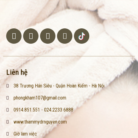
Liên hệ
38 Trương Hán Siêu - Quận Hoàn Kiếm - Hà Nội
phongkham107@gmail.com
0914.851.551 - 024.2233 6888
www.thammydrnguyen.com
Giờ làm việc