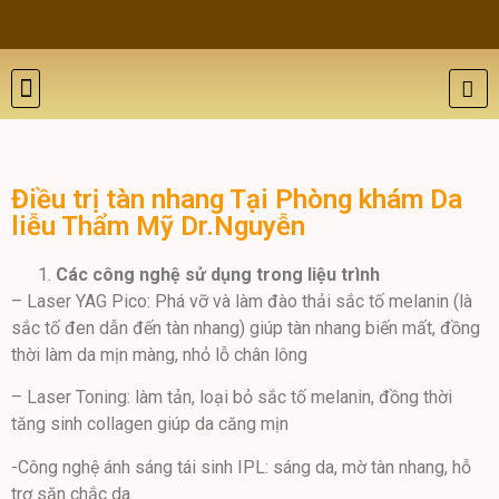
THẨM MỸ DA
BỆNH LÝ DA
ĐÀO TẠO VÀ HỘI THẢO
GIỚI THIỆU
LIÊN HỆ
Điều trị tàn nhang Tại Phòng khám Da
liễu Thẩm Mỹ Dr.Nguyễn
Các công nghệ sử dụng trong liệu trình
– Laser YAG Pico: Phá vỡ và làm đào thải sắc tố melanin (là
sắc tố đen dẫn đến tàn nhang) giúp tàn nhang biến mất, đồng
thời làm da mịn màng, nhỏ lỗ chân lông
– Laser Toning: làm tản, loại bỏ sắc tố melanin, đồng thời
tăng sinh collagen giúp da căng mịn
-Công nghệ ánh sáng tái sinh IPL: sáng da, mờ tàn nhang, hỗ
trợ săn chắc da