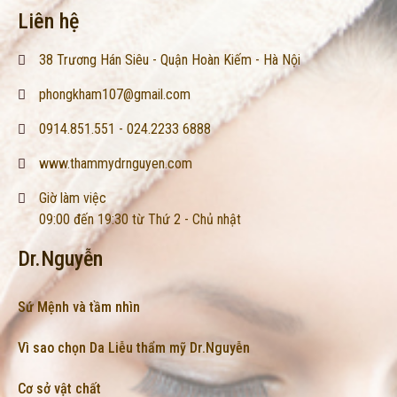
Liên hệ
38 Trương Hán Siêu - Quận Hoàn Kiếm - Hà Nội
phongkham107@gmail.com
0914.851.551 - 024.2233 6888
www.thammydrnguyen.com
Giờ làm việc
09:00 đến 19:30 từ Thứ 2 - Chủ nhật
Dr.Nguyễn
Sứ Mệnh và tầm nhìn
Vì sao chọn Da Liễu thẩm mỹ Dr.Nguyễn
Cơ sở vật chất