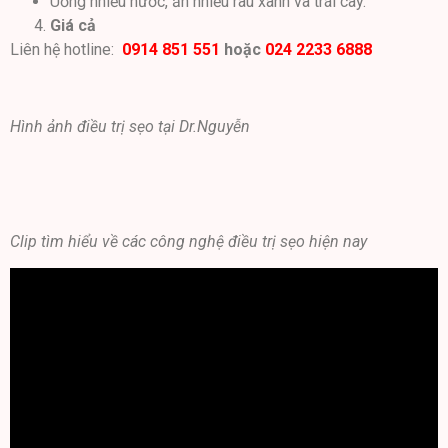
Uống nhiều nước, ăn nhiều rau xanh và trái cây.
Giá cả
Liên hệ hotline:
0914 851 551
hoặc
024 2233 6888
Hình ảnh điều trị sẹo tại Dr.Nguyễn
Clip tìm hiểu về các công nghệ điều trị sẹo hiện nay