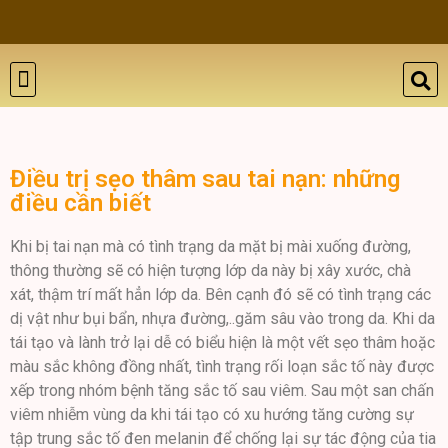
THẨM MỸ DA
BỆNH LÝ DA
ĐÀO TẠO VÀ HỘI THẢO
GIỚI THIỆU
LIÊN HỆ
Điều trị sẹo thâm sau tai nạn: những
điều cần biết
Khi bị tai nạn mà có tình trạng da mặt bị mài xuống đường,
thông thường sẽ có hiện tượng lớp da này bị xây xước, chà
xát, thậm trí mất hẳn lớp da. Bên cạnh đó sẽ có tình trạng các
dị vật như bụi bẩn, nhựa đường,..găm sâu vào trong da. Khi da
tái tạo và lành trở lại dễ có biểu hiện là một vết sẹo thâm hoặc
màu sắc không đồng nhất, tình trạng rối loạn sắc tố này được
xếp trong nhóm bệnh tăng sắc tố sau viêm. Sau một san chấn
viêm nhiễm vùng da khi tái tạo có xu hướng tăng cường sự
tập trung sắc tố đen melanin để chống lại sự tác động của tia