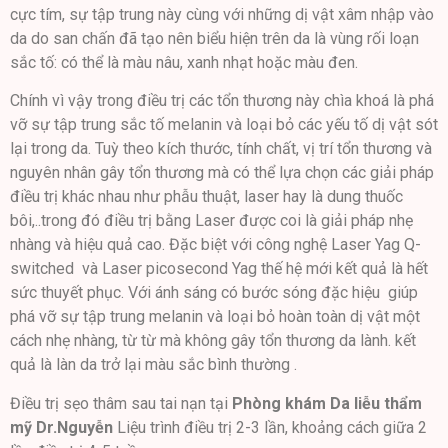
cực tím, sự tập trung này cùng với những dị vật xâm nhập vào
da do san chấn đã tạo nên biểu hiện trên da là vùng rối loạn
sắc tố: có thể là màu nâu, xanh nhạt hoặc màu đen.
Chính vì vậy trong điều trị các tổn thương này chìa khoá là phá
vỡ sự tập trung sắc tố melanin và loại bỏ các yếu tố dị vật sót
lại trong da. Tuỳ theo kích thước, tính chất, vị trí tổn thương và
nguyên nhân gây tổn thương mà có thể lựa chọn các giải pháp
điều trị khác nhau như phẫu thuật, laser hay là dung thuốc
bôi,..trong đó điều trị bằng Laser được coi là giải pháp nhẹ
nhàng và hiệu quả cao. Đặc biệt với công nghệ Laser Yag Q-
switched và Laser picosecond Yag thế hệ mới kết quả là hết
sức thuyết phục. Với ánh sáng có bước sóng đặc hiệu giúp
phá vỡ sự tập trung melanin và loại bỏ hoàn toàn dị vật một
cách nhẹ nhàng, từ từ mà không gây tổn thương da lành. kết
quả là làn da trở lại màu sắc bình thường .
Điều trị sẹo thâm sau tai nạn tại
Phòng khám Da liễu thẩm
mỹ Dr.Nguyễn
Liệu trình điều trị 2-3 lần, khoảng cách giữa 2