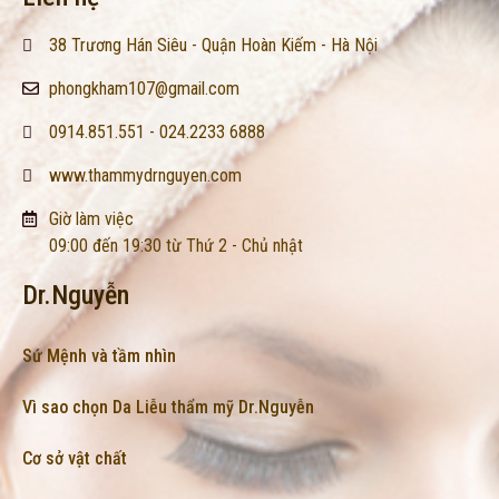
38 Trương Hán Siêu - Quận Hoàn Kiếm - Hà Nội
phongkham107@gmail.com
0914.851.551 - 024.2233 6888
www.thammydrnguyen.com
Giờ làm việc
09:00 đến 19:30 từ Thứ 2 - Chủ nhật
Dr.Nguyễn
Sứ Mệnh và tầm nhìn
Vì sao chọn Da Liễu thẩm mỹ Dr.Nguyễn
Cơ sở vật chất