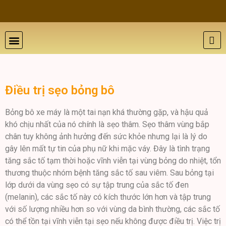
THẨM MỸ DA
BỆNH LÝ DA
ĐÀO TẠO VÀ HỘI THẢO
GIỚI THIỆU
LIÊN HỆ
Điều trị sẹo bỏng bô
Bỏng bô xe máy là một tai nạn khá thường gặp, và hậu quả
khó chịu nhất của nó chính là sẹo thâm. Sẹo thâm vùng bắp
chân tuy không ảnh hưởng đến sức khỏe nhưng lại là lý do
gây lên mất tự tin của phụ nữ khi mặc váy. Đây là tình trạng
tăng sắc tố tạm thời hoặc vĩnh viễn tại vùng bỏng do nhiệt, tổn
thương thuộc nhóm bệnh tăng sắc tố sau viêm. Sau bỏng tại
lớp dưới da vùng sẹo có sự tập trung của sắc tố đen
(melanin), các sắc tố này có kích thước lớn hơn và tập trung
với số lượng nhiều hơn so với vùng da bình thường, các sắc tố
có thể tồn tại vĩnh viễn tại sẹo nếu không được điều trị. Việc trị