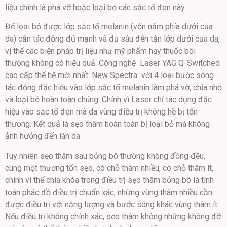
liệu chính là phá vỡ hoặc loại bỏ các sắc tố đen này.
Để loại bỏ được lớp sắc tố melanin (vốn nằm phía dưới của
da) cần tác động đủ mạnh và đủ sâu đến tận lớp dưới của da,
vì thế các biện pháp trị liệu như mỹ phẩm hay thuốc bôi
thường không có hiệu quả. Công nghệ Laser YAG Q-Switched
cao cấp thế hệ mới nhất: New Spectra với 4 loại bước sóng
tác động đặc hiệu vào lớp sắc tố melanin làm phá vỡ, chia nhỏ
và loại bỏ hoàn toàn chúng. Chính vì Laser chỉ tác dụng đặc
hiệu vào sắc tố đen mà da vùng điều trị không hề bị tổn
thương. Kết quả là sẹo thâm hoàn toàn bị loại bỏ mà không
ảnh hưởng đến làn da.
Tuy nhiên sẹo thâm sau bỏng bô thường không đồng đều,
cùng một thương tổn sẹo, có chỗ thâm nhiều, có chỗ thâm ít,
chính vì thế chìa khóa trong điều trị sẹo thâm bỏng bô là tính
toán phác đồ điều trị chuẩn xác, những vùng thâm nhiều cần
được điều trị với năng lượng và bước sóng khác vùng thâm ít.
Nếu điều trị không chính xác, sẹo thâm không những không đỡ