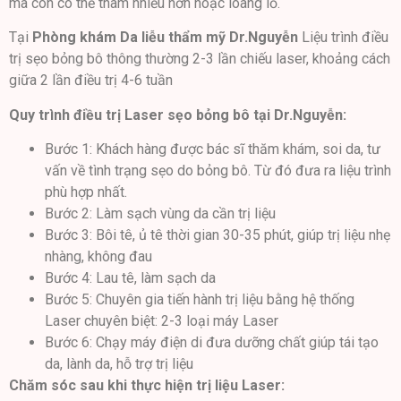
mà còn có thể thâm nhiều hơn hoặc loang lổ.
Tại
Phòng khám Da liễu thẩm mỹ Dr.Nguyễn
Liệu trình điều
trị sẹo bỏng bô thông thường 2-3 lần chiếu laser, khoảng cách
giữa 2 lần điều trị 4-6 tuần
Quy trình điều trị Laser sẹo bỏng bô tại Dr.Nguyễn:
Bước 1: Khách hàng được bác sĩ thăm khám, soi da, tư
vấn về tình trạng sẹo do bỏng bô. Từ đó đưa ra liệu trình
phù hợp nhất.
Bước 2: Làm sạch vùng da cần trị liệu
Bước 3: Bôi tê, ủ tê thời gian 30-35 phút, giúp trị liệu nhẹ
nhàng, không đau
Bước 4: Lau tê, làm sạch da
Bước 5: Chuyên gia tiến hành trị liệu bằng hệ thống
Laser chuyên biệt: 2-3 loại máy Laser
Bước 6: Chạy máy điện di đưa dưỡng chất giúp tái tạo
da, lành da, hỗ trợ trị liệu
Chăm sóc sau khi thực hiện trị liệu Laser: