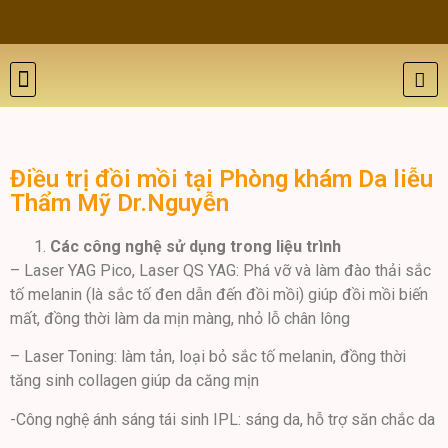
THẨM MỸ DA
BỆNH LÝ DA
ĐÀO TẠO VÀ HỘI THẢO
GIỚI THIỆU
LIÊN HỆ
Điều trị đồi mồi tại Phòng khám Da liễu
Thẩm Mỹ Dr.Nguyễn
Các công nghệ sử dụng trong liệu trình
– Laser YAG Pico, Laser QS YAG: Phá vỡ và làm đào thải sắc
tố melanin (là sắc tố đen dẫn đến đồi mồi) giúp đồi mồi biến
mất, đồng thời làm da mịn màng, nhỏ lỗ chân lông
– Laser Toning: làm tản, loại bỏ sắc tố melanin, đồng thời
tăng sinh collagen giúp da căng mịn
-Công nghệ ánh sáng tái sinh IPL: sáng da, hỗ trợ săn chắc da