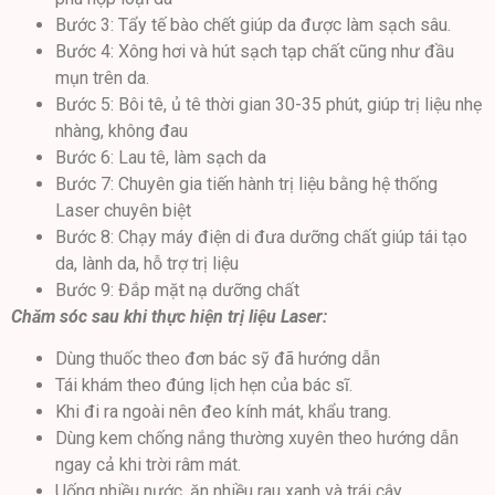
Bước 3: Tẩy tế bào chết giúp da được làm sạch sâu.
Bước 4: Xông hơi và hút sạch tạp chất cũng như đầu
mụn trên da.
Bước 5: Bôi tê, ủ tê thời gian 30-35 phút, giúp trị liệu nhẹ
nhàng, không đau
Bước 6: Lau tê, làm sạch da
Bước 7: Chuyên gia tiến hành trị liệu bằng hệ thống
Laser chuyên biệt
Bước 8: Chạy máy điện di đưa dưỡng chất giúp tái tạo
da, lành da, hỗ trợ trị liệu
Bước 9: Đắp mặt nạ dưỡng chất
Chăm sóc sau khi thực hiện trị liệu Laser:
Dùng thuốc theo đơn bác sỹ đã hướng dẫn
Tái khám theo đúng lịch hẹn của bác sĩ.
Khi đi ra ngoài nên đeo kính mát, khẩu trang.
Dùng kem chống nắng thường xuyên theo hướng dẫn
ngay cả khi trời râm mát.
Uống nhiều nước, ăn nhiều rau xanh và trái cây.