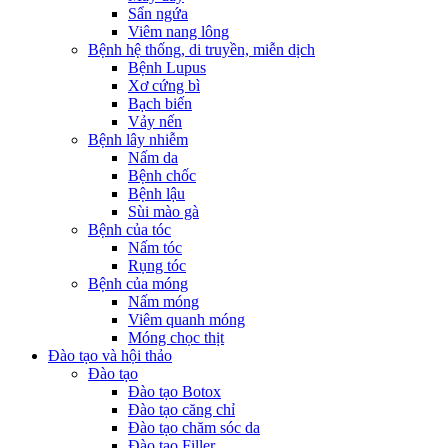
Sẩn ngứa
Viêm nang lông
Bệnh hệ thống, di truyền, miễn dịch
Bệnh Lupus
Xơ cứng bì
Bạch biến
Vảy nến
Bệnh lây nhiễm
Nấm da
Bệnh chốc
Bệnh lậu
Sùi mào gà
Bệnh của tóc
Nấm tóc
Rụng tóc
Bệnh của móng
Nấm móng
Viêm quanh móng
Móng chọc thịt
Đào tạo và hội thảo
Đào tạo
Đào tạo Botox
Đào tạo căng chỉ
Đào tạo chăm sóc da
Đào tạo Filler