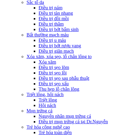
Sắc tố da
Điều trị nám
Điều trị tàn nhang
Điều trị đồi mồi
Điều trị thâm
Điều trị bớt bẩm sinh
Bất thường mạch máu
Điều trị u máu
Điều trị bớt rượu vang
Điều trị giãn mạch
Xóa xăm, xóa sẹo, lỗ chân lông to
Xóa xăm
Điều trị sẹo lõm
Điều trị sẹo lồi
Điều trị sẹo sau phẫu thuật
Điều trị sẹo xấu
Thu hẹp lỗ chân lông
Triệt lông, hôi nách
Triệt lông
Hôi nách
Mụn trứng cá
Nguyên nhân mụn trứng cá
Điều trị mụn trứng cá tại Dr.Nguyễn
Trẻ hóa công nghệ cao
Trẻ hóa toàn diện