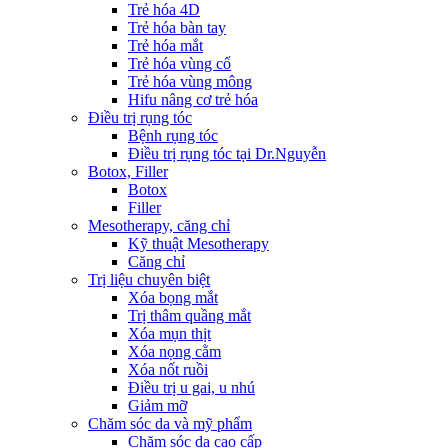
Trẻ hóa 4D
Trẻ hóa bàn tay
Trẻ hóa mắt
Trẻ hóa vùng cổ
Trẻ hóa vùng mông
Hifu nâng cơ trẻ hóa
Điều trị rụng tóc
Bệnh rụng tóc
Điều trị rụng tóc tại Dr.Nguyễn
Botox, Filler
Botox
Filler
Mesotherapy, căng chỉ
Kỹ thuật Mesotherapy
Căng chỉ
Trị liệu chuyên biệt
Xóa bọng mắt
Trị thâm quầng mắt
Xóa mụn thịt
Xóa nọng cằm
Xóa nốt ruồi
Điều trị u gai, u nhú
Giảm mỡ
Chăm sóc da và mỹ phẩm
Chăm sóc da cao cấp