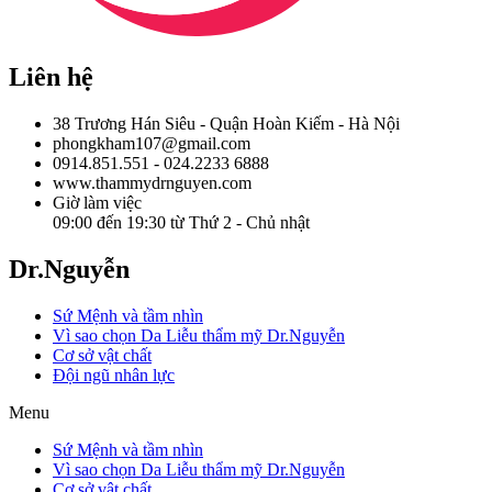
Liên hệ
38 Trương Hán Siêu - Quận Hoàn Kiếm - Hà Nội
phongkham107@gmail.com
0914.851.551 - 024.2233 6888
www.thammydrnguyen.com
Giờ làm việc
09:00 đến 19:30 từ Thứ 2 - Chủ nhật
Dr.Nguyễn
Sứ Mệnh và tầm nhìn
Vì sao chọn Da Liễu thẩm mỹ Dr.Nguyễn
Cơ sở vật chất
Đội ngũ nhân lực
Menu
Sứ Mệnh và tầm nhìn
Vì sao chọn Da Liễu thẩm mỹ Dr.Nguyễn
Cơ sở vật chất