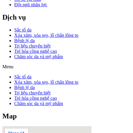
Đội ngũ nhân lực
Dịch vụ
Sắc tố da
Xóa xăm, xóa sẹo, lỗ chân lông to
Bệnh lý da
Trị liệu chuyên biệt
Trẻ hóa công nghệ cao
Chăm sóc da và mỹ phẩm
Menu
Sắc tố da
Xóa xăm, xóa sẹo, lỗ chân lông to
Bệnh lý da
Trị liệu chuyên biệt
Trẻ hóa công nghệ cao
Chăm sóc da và mỹ phẩm
Map