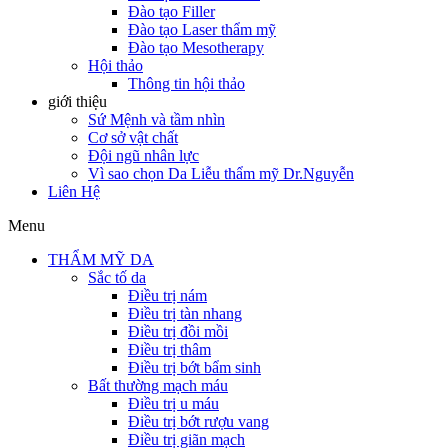
Đào tạo Filler
Đào tạo Laser thẩm mỹ
Đào tạo Mesotherapy
Hội thảo
Thông tin hội thảo
giới thiệu
Sứ Mệnh và tầm nhìn
Cơ sở vật chất
Đội ngũ nhân lực
Vì sao chọn Da Liễu thẩm mỹ Dr.Nguyễn
Liên Hệ
Menu
THẨM MỸ DA
Sắc tố da
Điều trị nám
Điều trị tàn nhang
Điều trị đồi mồi
Điều trị thâm
Điều trị bớt bẩm sinh
Bất thường mạch máu
Điều trị u máu
Điều trị bớt rượu vang
Điều trị giãn mạch