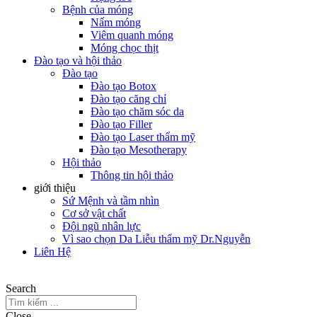
Bệnh của móng
Nấm móng
Viêm quanh móng
Móng chọc thịt
Đào tạo và hội thảo
Đào tạo
Đào tạo Botox
Đào tạo căng chỉ
Đào tạo chăm sóc da
Đào tạo Filler
Đào tạo Laser thẩm mỹ
Đào tạo Mesotherapy
Hội thảo
Thông tin hội thảo
giới thiệu
Sứ Mệnh và tầm nhìn
Cơ sở vật chất
Đội ngũ nhân lực
Vì sao chọn Da Liễu thẩm mỹ Dr.Nguyễn
Liên Hệ
Search
Close