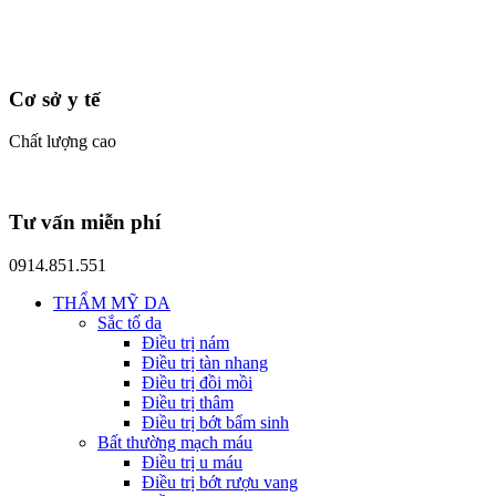
Cơ sở y tế
Chất lượng cao
Tư vấn miễn phí
0914.851.551
THẨM MỸ DA
Sắc tố da
Điều trị nám
Điều trị tàn nhang
Điều trị đồi mồi
Điều trị thâm
Điều trị bớt bẩm sinh
Bất thường mạch máu
Điều trị u máu
Điều trị bớt rượu vang