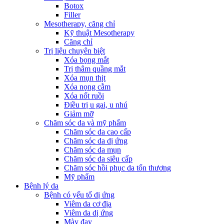
Botox
Filler
Mesotherapy, căng chỉ
Kỹ thuật Mesotherapy
Căng chỉ
Trị liệu chuyên biệt
Xóa bọng mắt
Trị thâm quầng mắt
Xóa mụn thịt
Xóa nọng cằm
Xóa nốt ruồi
Điều trị u gai, u nhú
Giảm mỡ
Chăm sóc da và mỹ phẩm
Chăm sóc da cao cấp
Chăm sóc da dị ứng
Chăm sóc da mụn
Chăm sóc da siêu cấp
Chăm sóc hồi phục da tổn thương
Mỹ phẩm
Bệnh lý da
Bệnh có yếu tố dị ứng
Viêm da cơ địa
Viêm da dị ứng
Mày đay