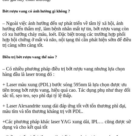
Bớt rượu vang có ảnh hưởng gì không ?
– Ngoài việc ảnh hưởng đến sự phát triển về tâm lý xã hội, ảnh
hưởng đến thẩm mỹ, làm bệnh nhân mất tự tin, bớt rượu vang còn
có xu hướng chảy máu, loét. Đặc biệt trong các trường hợp phối
hợp hội chứng ở mắt và não, nội tạng thì cần phát hiện sớm để điều
trị càng sớm càng tốt.
Điều trị bớt rượu vang thế nào ?
– Có nhiều phương pháp điều trị bớt rượu vang nhưng lựa chọn
hàng đầu là laser trong đó :
+ Laser màu xung (PDL) bước sóng 595nm là lựa chọn được ưu
tiên trong bớt rượu vang, hiệu quả cao. Tác dụng phụ như thay đổi
sắc tố, sẹo teo, sẹo phì đại tỷ lệ thấp.
+ Laser Alexandrite xung dài đáp ứng tốt với tổn thương phì đại,
màu tím và tổn thương kháng trị với PDL.
+Các phương pháp khác laser YAG xung dài, IPL… cũng được sử
dụng và cho kết quả tốt