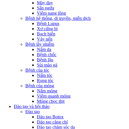
Mày đay
Sẩn ngứa
Viêm nang lông
Bệnh hệ thống, di truyền, miễn dịch
Bệnh Lupus
Xơ cứng bì
Bạch biến
Vảy nến
Bệnh lây nhiễm
Nấm da
Bệnh chốc
Bệnh lậu
Sùi mào gà
Bệnh của tóc
Nấm tóc
Rụng tóc
Bệnh của móng
Nấm móng
Viêm quanh móng
Móng chọc thịt
Đào tạo và hội thảo
Đào tạo
Đào tạo Botox
Đào tạo căng chỉ
Đào tạo chăm sóc da