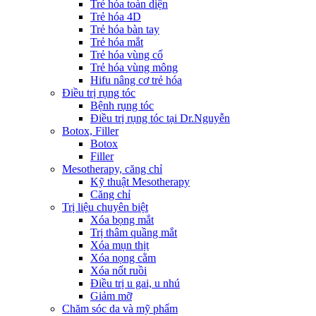
Trẻ hóa toàn diện
Trẻ hóa 4D
Trẻ hóa bàn tay
Trẻ hóa mắt
Trẻ hóa vùng cổ
Trẻ hóa vùng mông
Hifu nâng cơ trẻ hóa
Điều trị rụng tóc
Bệnh rụng tóc
Điều trị rụng tóc tại Dr.Nguyễn
Botox, Filler
Botox
Filler
Mesotherapy, căng chỉ
Kỹ thuật Mesotherapy
Căng chỉ
Trị liệu chuyên biệt
Xóa bọng mắt
Trị thâm quầng mắt
Xóa mụn thịt
Xóa nọng cằm
Xóa nốt ruồi
Điều trị u gai, u nhú
Giảm mỡ
Chăm sóc da và mỹ phẩm