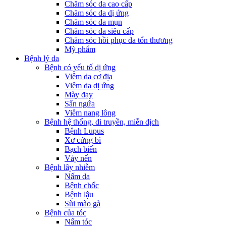
Chăm sóc da cao cấp
Chăm sóc da dị ứng
Chăm sóc da mụn
Chăm sóc da siêu cấp
Chăm sóc hồi phục da tổn thương
Mỹ phẩm
Bệnh lý da
Bệnh có yếu tố dị ứng
Viêm da cơ địa
Viêm da dị ứng
Mày đay
Sẩn ngứa
Viêm nang lông
Bệnh hệ thống, di truyền, miễn dịch
Bệnh Lupus
Xơ cứng bì
Bạch biến
Vảy nến
Bệnh lây nhiễm
Nấm da
Bệnh chốc
Bệnh lậu
Sùi mào gà
Bệnh của tóc
Nấm tóc