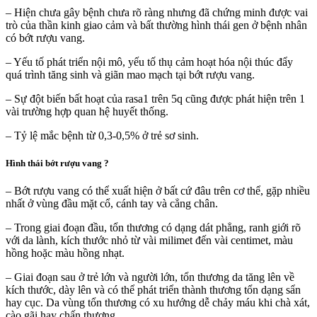
– Hiện chưa gây bệnh chưa rõ ràng nhưng đã chứng minh được vai
trò của thần kinh giao cảm và bất thường hình thái gen ở bệnh nhân
có bớt rượu vang.
– Yếu tố phát triển nội mô, yếu tố thụ cảm hoạt hóa nội thúc đẩy
quá trình tăng sinh và giãn mao mạch tại bớt rượu vang.
– Sự đột biến bất hoạt của rasa1 trên 5q cũng được phát hiện trên 1
vài trường hợp quan hệ huyết thống.
– Tỷ lệ mắc bệnh từ 0,3-0,5% ở trẻ sơ sinh.
Hình thái bớt rượu vang ?
– Bớt rượu vang có thể xuất hiện ở bất cứ đâu trên cơ thể, gặp nhiều
nhất ở vùng đầu mặt cổ, cánh tay và cẳng chân.
– Trong giai đoạn đầu, tổn thương có dạng dát phẳng, ranh giới rõ
với da lành, kích thước nhỏ từ vài milimet đến vài centimet, màu
hồng hoặc màu hồng nhạt.
– Giai đoạn sau ở trẻ lớn và người lớn, tổn thương da tăng lên về
kích thước, dày lên và có thể phát triển thành thương tổn dạng sẩn
hay cục. Da vùng tổn thương có xu hướng dễ chảy máu khi chà xát,
cào gãi hay chấn thương.