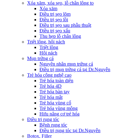
Xóa xăm, xóa sẹo, lỗ chân lông to
Xóa xăm
Điều trị sẹo lõm
Điều trị sẹo lồi
Điều trị sẹo sau phẫu thuật
Điều trị sẹo xấu
Thu hẹp lỗ chân lông
Triệt lông, hôi nách
Triệt lông
Hôi nách
Mụn trứng cá
Nguyên nhân mụn trứng cá
Điều trị mụn trứng cá tại Dr.Nguyễn
Trẻ hóa công nghệ cao
Trẻ hóa toàn diện
Trẻ hóa 4D
Trẻ hóa bàn tay
Trẻ hóa mắt
Trẻ hóa vùng cổ
Trẻ hóa vùng mông
Hifu nâng cơ trẻ hóa
Điều trị rụng tóc
Bệnh rụng tóc
Điều trị rụng tóc tại Dr.Nguyễn
Botox, Filler