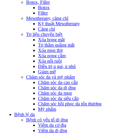
Botox, Filler
Botox
Filler
Mesotherapy, căng chỉ
Kỹ thuật Mesotherapy
Căng chỉ
Trị liệu chuyên biệt
Xóa bọng mắt
Trị thâm quầng mắt
Xóa mụn thịt
Xóa nọng cằm
Xóa nốt ruồi
Điều trị u gai, u nhú
Giảm mỡ
Chăm sóc da và mỹ phẩm
Chăm sóc da cao cấp
Chăm sóc da dị ứng
Chăm sóc da mụn
Chăm sóc da siêu cấp
Chăm sóc hồi phục da tổn thương
Mỹ phẩm
Bệnh lý da
Bệnh có yếu tố dị ứng
Viêm da cơ địa
Viêm da dị ứng