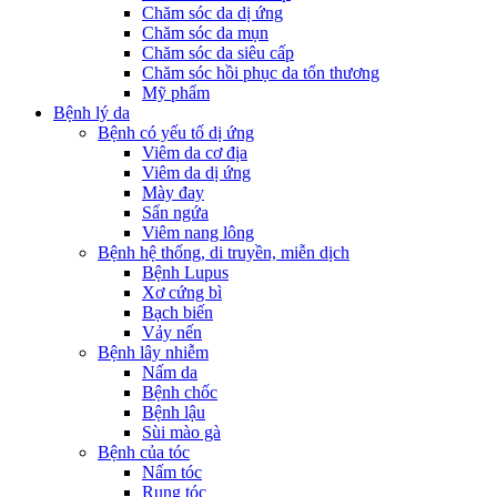
Chăm sóc da dị ứng
Chăm sóc da mụn
Chăm sóc da siêu cấp
Chăm sóc hồi phục da tổn thương
Mỹ phẩm
Bệnh lý da
Bệnh có yếu tố dị ứng
Viêm da cơ địa
Viêm da dị ứng
Mày đay
Sẩn ngứa
Viêm nang lông
Bệnh hệ thống, di truyền, miễn dịch
Bệnh Lupus
Xơ cứng bì
Bạch biến
Vảy nến
Bệnh lây nhiễm
Nấm da
Bệnh chốc
Bệnh lậu
Sùi mào gà
Bệnh của tóc
Nấm tóc
Rụng tóc