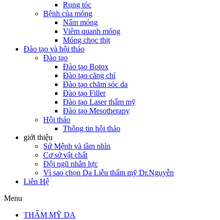
Rụng tóc
Bệnh của móng
Nấm móng
Viêm quanh móng
Móng chọc thịt
Đào tạo và hội thảo
Đào tạo
Đào tạo Botox
Đào tạo căng chỉ
Đào tạo chăm sóc da
Đào tạo Filler
Đào tạo Laser thẩm mỹ
Đào tạo Mesotherapy
Hội thảo
Thông tin hội thảo
giới thiệu
Sứ Mệnh và tầm nhìn
Cơ sở vật chất
Đội ngũ nhân lực
Vì sao chọn Da Liễu thẩm mỹ Dr.Nguyễn
Liên Hệ
Menu
THẨM MỸ DA