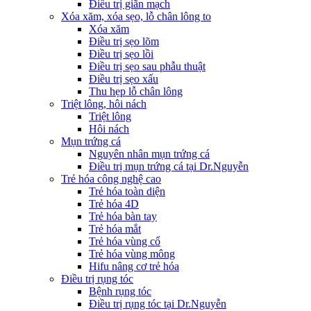
Điều trị giãn mạch
Xóa xăm, xóa sẹo, lỗ chân lông to
Xóa xăm
Điều trị sẹo lõm
Điều trị sẹo lồi
Điều trị sẹo sau phẫu thuật
Điều trị sẹo xấu
Thu hẹp lỗ chân lông
Triệt lông, hôi nách
Triệt lông
Hôi nách
Mụn trứng cá
Nguyên nhân mụn trứng cá
Điều trị mụn trứng cá tại Dr.Nguyễn
Trẻ hóa công nghệ cao
Trẻ hóa toàn diện
Trẻ hóa 4D
Trẻ hóa bàn tay
Trẻ hóa mắt
Trẻ hóa vùng cổ
Trẻ hóa vùng mông
Hifu nâng cơ trẻ hóa
Điều trị rụng tóc
Bệnh rụng tóc
Điều trị rụng tóc tại Dr.Nguyễn