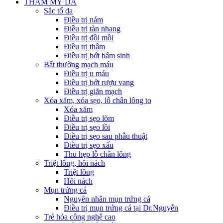
THẨM MỸ DA
Sắc tố da
Điều trị nám
Điều trị tàn nhang
Điều trị đồi mồi
Điều trị thâm
Điều trị bớt bẩm sinh
Bất thường mạch máu
Điều trị u máu
Điều trị bớt rượu vang
Điều trị giãn mạch
Xóa xăm, xóa sẹo, lỗ chân lông to
Xóa xăm
Điều trị sẹo lõm
Điều trị sẹo lồi
Điều trị sẹo sau phẫu thuật
Điều trị sẹo xấu
Thu hẹp lỗ chân lông
Triệt lông, hôi nách
Triệt lông
Hôi nách
Mụn trứng cá
Nguyên nhân mụn trứng cá
Điều trị mụn trứng cá tại Dr.Nguyễn
Trẻ hóa công nghệ cao