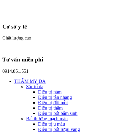
Cơ sở y tế
Chất lượng cao
Tư vấn miễn phí
0914.851.551
THẨM MỸ DA
Sắc tố da
Điều trị nám
Điều trị tàn nhang
Điều trị đồi mồi
Điều trị thâm
Điều trị bớt bẩm sinh
Bất thường mạch máu
Điều trị u máu
Điều trị bớt rượu vang