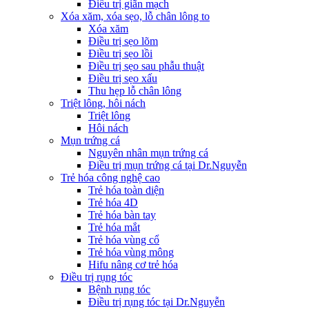
Điều trị giãn mạch
Xóa xăm, xóa sẹo, lỗ chân lông to
Xóa xăm
Điều trị sẹo lõm
Điều trị sẹo lồi
Điều trị sẹo sau phẫu thuật
Điều trị sẹo xấu
Thu hẹp lỗ chân lông
Triệt lông, hôi nách
Triệt lông
Hôi nách
Mụn trứng cá
Nguyên nhân mụn trứng cá
Điều trị mụn trứng cá tại Dr.Nguyễn
Trẻ hóa công nghệ cao
Trẻ hóa toàn diện
Trẻ hóa 4D
Trẻ hóa bàn tay
Trẻ hóa mắt
Trẻ hóa vùng cổ
Trẻ hóa vùng mông
Hifu nâng cơ trẻ hóa
Điều trị rụng tóc
Bệnh rụng tóc
Điều trị rụng tóc tại Dr.Nguyễn