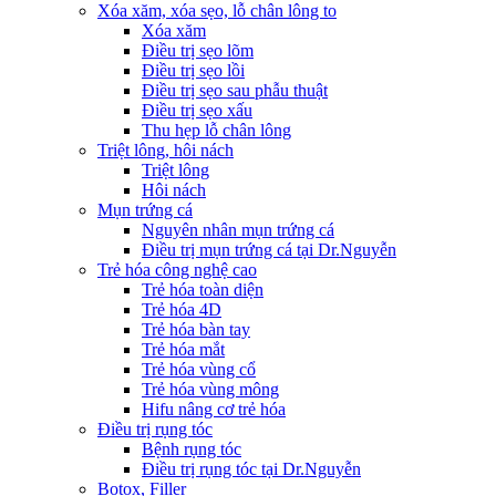
Xóa xăm, xóa sẹo, lỗ chân lông to
Xóa xăm
Điều trị sẹo lõm
Điều trị sẹo lồi
Điều trị sẹo sau phẫu thuật
Điều trị sẹo xấu
Thu hẹp lỗ chân lông
Triệt lông, hôi nách
Triệt lông
Hôi nách
Mụn trứng cá
Nguyên nhân mụn trứng cá
Điều trị mụn trứng cá tại Dr.Nguyễn
Trẻ hóa công nghệ cao
Trẻ hóa toàn diện
Trẻ hóa 4D
Trẻ hóa bàn tay
Trẻ hóa mắt
Trẻ hóa vùng cổ
Trẻ hóa vùng mông
Hifu nâng cơ trẻ hóa
Điều trị rụng tóc
Bệnh rụng tóc
Điều trị rụng tóc tại Dr.Nguyễn
Botox, Filler