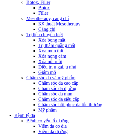
Botox, Filler
Botox
Filler
Mesotherapy, căng chỉ
Kỹ thuật Mesotherapy
Căng chỉ
Trị liệu chuyên biệt
Xóa bọng mắt
Trị thâm quầng mắt
Xóa mụn thịt
Xóa nọng cằm
Xóa nốt ruồi
Điều trị u gai, u nhú
Giảm mỡ
Chăm sóc da và mỹ phẩm
Chăm sóc da cao cấp
Chăm sóc da dị ứng
Chăm sóc da mụn
Chăm sóc da siêu cấp
Chăm sóc hồi phục da tổn thương
Mỹ phẩm
Bệnh lý da
Bệnh có yếu tố dị ứng
Viêm da cơ địa
Viêm da dị ứng