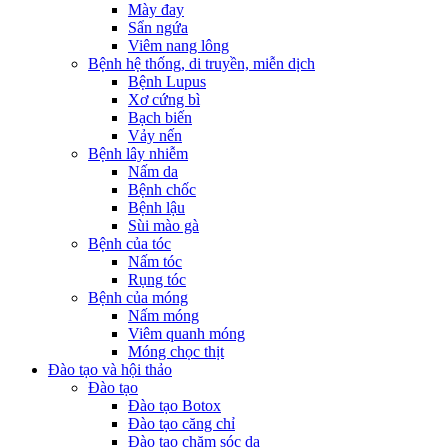
Mày đay
Sẩn ngứa
Viêm nang lông
Bệnh hệ thống, di truyền, miễn dịch
Bệnh Lupus
Xơ cứng bì
Bạch biến
Vảy nến
Bệnh lây nhiễm
Nấm da
Bệnh chốc
Bệnh lậu
Sùi mào gà
Bệnh của tóc
Nấm tóc
Rụng tóc
Bệnh của móng
Nấm móng
Viêm quanh móng
Móng chọc thịt
Đào tạo và hội thảo
Đào tạo
Đào tạo Botox
Đào tạo căng chỉ
Đào tạo chăm sóc da