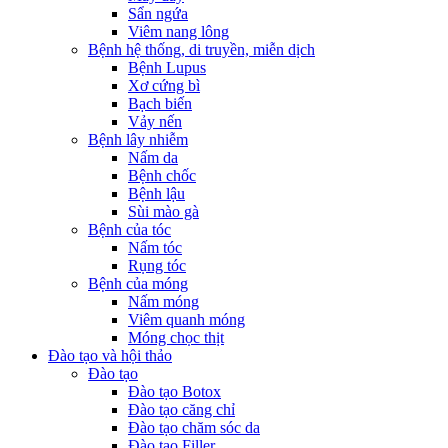
Sẩn ngứa
Viêm nang lông
Bệnh hệ thống, di truyền, miễn dịch
Bệnh Lupus
Xơ cứng bì
Bạch biến
Vảy nến
Bệnh lây nhiễm
Nấm da
Bệnh chốc
Bệnh lậu
Sùi mào gà
Bệnh của tóc
Nấm tóc
Rụng tóc
Bệnh của móng
Nấm móng
Viêm quanh móng
Móng chọc thịt
Đào tạo và hội thảo
Đào tạo
Đào tạo Botox
Đào tạo căng chỉ
Đào tạo chăm sóc da
Đào tạo Filler