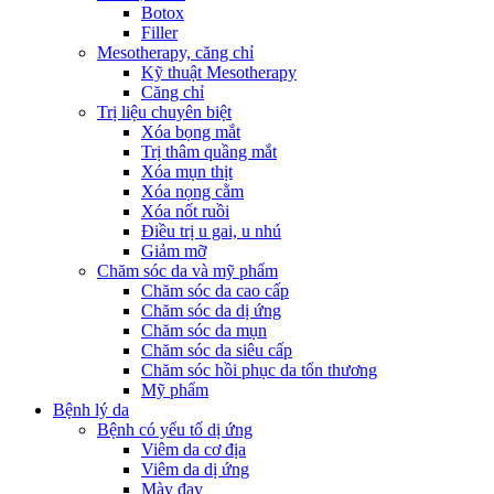
Botox
Filler
Mesotherapy, căng chỉ
Kỹ thuật Mesotherapy
Căng chỉ
Trị liệu chuyên biệt
Xóa bọng mắt
Trị thâm quầng mắt
Xóa mụn thịt
Xóa nọng cằm
Xóa nốt ruồi
Điều trị u gai, u nhú
Giảm mỡ
Chăm sóc da và mỹ phẩm
Chăm sóc da cao cấp
Chăm sóc da dị ứng
Chăm sóc da mụn
Chăm sóc da siêu cấp
Chăm sóc hồi phục da tổn thương
Mỹ phẩm
Bệnh lý da
Bệnh có yếu tố dị ứng
Viêm da cơ địa
Viêm da dị ứng
Mày đay