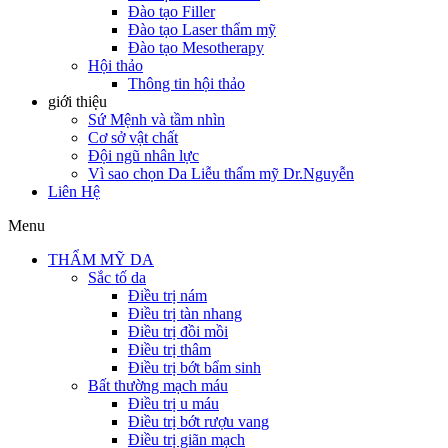
Đào tạo Filler
Đào tạo Laser thẩm mỹ
Đào tạo Mesotherapy
Hội thảo
Thông tin hội thảo
giới thiệu
Sứ Mệnh và tầm nhìn
Cơ sở vật chất
Đội ngũ nhân lực
Vì sao chọn Da Liễu thẩm mỹ Dr.Nguyễn
Liên Hệ
Menu
THẨM MỸ DA
Sắc tố da
Điều trị nám
Điều trị tàn nhang
Điều trị đồi mồi
Điều trị thâm
Điều trị bớt bẩm sinh
Bất thường mạch máu
Điều trị u máu
Điều trị bớt rượu vang
Điều trị giãn mạch