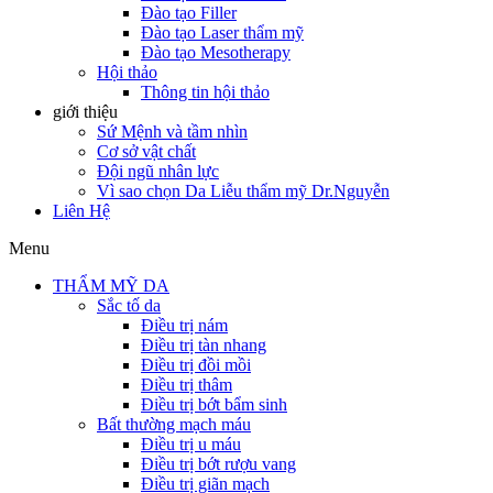
Đào tạo Filler
Đào tạo Laser thẩm mỹ
Đào tạo Mesotherapy
Hội thảo
Thông tin hội thảo
giới thiệu
Sứ Mệnh và tầm nhìn
Cơ sở vật chất
Đội ngũ nhân lực
Vì sao chọn Da Liễu thẩm mỹ Dr.Nguyễn
Liên Hệ
Menu
THẨM MỸ DA
Sắc tố da
Điều trị nám
Điều trị tàn nhang
Điều trị đồi mồi
Điều trị thâm
Điều trị bớt bẩm sinh
Bất thường mạch máu
Điều trị u máu
Điều trị bớt rượu vang
Điều trị giãn mạch