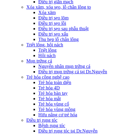
Điều trị giãn mạch
Xóa xăm, xóa sẹo, lỗ chân lông to
Xóa xăm
Điều trị sẹo lõm
Điều trị sẹo lồi
Điều trị sẹo sau phẫu thuật
Điều trị sẹo xấu
Thu hẹp lỗ chân lông
Triệt lông, hôi nách
Triệt lông
Hôi nách
Mụn trứng cá
Nguyên nhân mụn trứng cá
Điều trị mụn trứng cá tại Dr.Nguyễn
Trẻ hóa công nghệ cao
Trẻ hóa toàn diện
Trẻ hóa 4D
Trẻ hóa bàn tay
Trẻ hóa mắt
Trẻ hóa vùng cổ
Trẻ hóa vùng mông
Hifu nâng cơ trẻ hóa
Điều trị rụng tóc
Bệnh rụng tóc
Điều trị rụng tóc tại Dr.Nguyễn