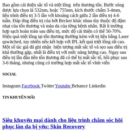
Bao gồm cải thiện sắc tố và triệt lông trên thương tổn. Bước sóng
được lựa chọn là 532nm, hoặc 755nm, kích thước chấm 3-4mm,
liệu trình điều trị 3-5 lần với khoảng cách giữa 2 lần điều trị 4-6
tuần. Đáp ứng điều trị của bớt Becker khác nhau tùy thuộc độ đậm
nhạt của tổn thương và màu da của từng bệnh nhân. Rất ít trường
hợp sạch hoàn toàn sau điều trị, mức độ cải thiện có thể 50-70%.
Hiệu quả triệt lông tại tổn thương thường kém với trị liệu bằng Laser
qswitched, tuy nhiên nếu kết hợp với IPL kết quả triệt lông rất cao.
Một số tác giả đã ghi nhận hiện tượng mất sắc tố và sẹo sau điều trị
khá thường gặp, nhất là điều trị với mức năng lượng cao. Ngay sau
điều trị lần đầu tiên tổn thương đã có thể bị mất sắc tố, hồi phục sau
3-6 tháng, nhưng cũng có trường hợp mất sắc tố vĩnh viễn
SOCIAL
Instagram
Facebook
Twitter
Youtube
Behance
Linkedin
TIN KHUYẾN MÃI
Siêu khuyến mại dành cho liệu trình chăm sóc hồi
phục làn da bị yếu: Skin Recovery