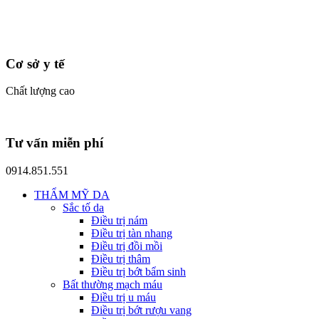
Cơ sở y tế
Chất lượng cao
Tư vấn miễn phí
0914.851.551
THẨM MỸ DA
Sắc tố da
Điều trị nám
Điều trị tàn nhang
Điều trị đồi mồi
Điều trị thâm
Điều trị bớt bẩm sinh
Bất thường mạch máu
Điều trị u máu
Điều trị bớt rượu vang