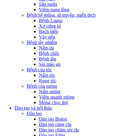
Sẩn ngứa
Viêm nang lông
Bệnh hệ thống, di truyền, miễn dịch
Bệnh Lupus
Xơ cứng bì
Bạch biến
Vảy nến
Bệnh lây nhiễm
Nấm da
Bệnh chốc
Bệnh lậu
Sùi mào gà
Bệnh của tóc
Nấm tóc
Rụng tóc
Bệnh của móng
Nấm móng
Viêm quanh móng
Móng chọc thịt
Đào tạo và hội thảo
Đào tạo
Đào tạo Botox
Đào tạo căng chỉ
Đào tạo chăm sóc da
Đào tạo Filler