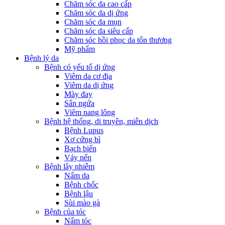
Chăm sóc da cao cấp
Chăm sóc da dị ứng
Chăm sóc da mụn
Chăm sóc da siêu cấp
Chăm sóc hồi phục da tổn thương
Mỹ phẩm
Bệnh lý da
Bệnh có yếu tố dị ứng
Viêm da cơ địa
Viêm da dị ứng
Mày đay
Sẩn ngứa
Viêm nang lông
Bệnh hệ thống, di truyền, miễn dịch
Bệnh Lupus
Xơ cứng bì
Bạch biến
Vảy nến
Bệnh lây nhiễm
Nấm da
Bệnh chốc
Bệnh lậu
Sùi mào gà
Bệnh của tóc
Nấm tóc