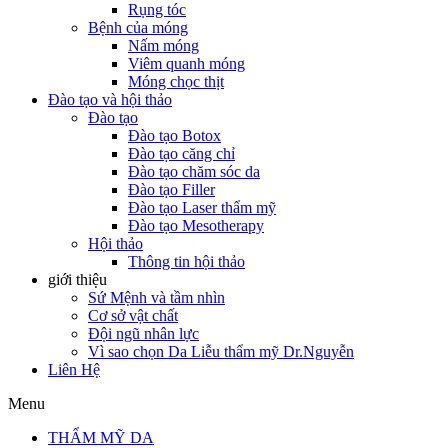
Rụng tóc
Bệnh của móng
Nấm móng
Viêm quanh móng
Móng chọc thịt
Đào tạo và hội thảo
Đào tạo
Đào tạo Botox
Đào tạo căng chỉ
Đào tạo chăm sóc da
Đào tạo Filler
Đào tạo Laser thẩm mỹ
Đào tạo Mesotherapy
Hội thảo
Thông tin hội thảo
giới thiệu
Sứ Mệnh và tầm nhìn
Cơ sở vật chất
Đội ngũ nhân lực
Vì sao chọn Da Liễu thẩm mỹ Dr.Nguyễn
Liên Hệ
Menu
THẨM MỸ DA