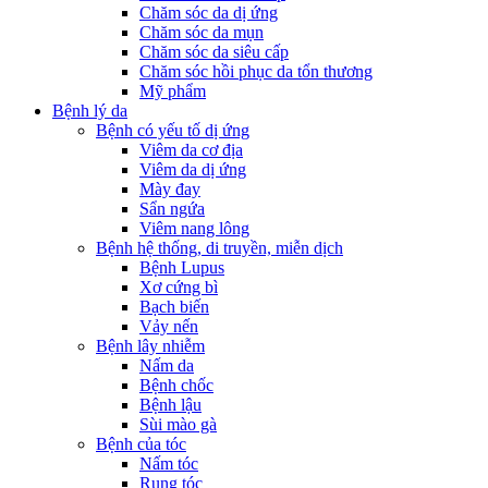
Chăm sóc da dị ứng
Chăm sóc da mụn
Chăm sóc da siêu cấp
Chăm sóc hồi phục da tổn thương
Mỹ phẩm
Bệnh lý da
Bệnh có yếu tố dị ứng
Viêm da cơ địa
Viêm da dị ứng
Mày đay
Sẩn ngứa
Viêm nang lông
Bệnh hệ thống, di truyền, miễn dịch
Bệnh Lupus
Xơ cứng bì
Bạch biến
Vảy nến
Bệnh lây nhiễm
Nấm da
Bệnh chốc
Bệnh lậu
Sùi mào gà
Bệnh của tóc
Nấm tóc
Rụng tóc