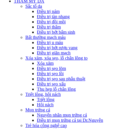
THẨM MỸ DA
Sắc tố da
Điều trị nám
Điều trị tàn nhang
Điều trị đồi mồi
Điều trị thâm
Điều trị bớt bẩm sinh
Bất thường mạch máu
Điều trị u máu
Điều trị bớt rượu vang
Điều trị giãn mạch
Xóa xăm, xóa sẹo, lỗ chân lông to
Xóa xăm
Điều trị sẹo lõm
Điều trị sẹo lồi
Điều trị sẹo sau phẫu thuật
Điều trị sẹo xấu
Thu hẹp lỗ chân lông
Triệt lông, hôi nách
Triệt lông
Hôi nách
Mụn trứng cá
Nguyên nhân mụn trứng cá
Điều trị mụn trứng cá tại Dr.Nguyễn
Trẻ hóa công nghệ cao