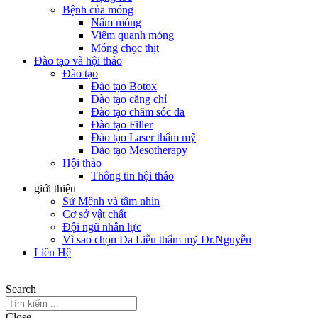
Bệnh của móng
Nấm móng
Viêm quanh móng
Móng chọc thịt
Đào tạo và hội thảo
Đào tạo
Đào tạo Botox
Đào tạo căng chỉ
Đào tạo chăm sóc da
Đào tạo Filler
Đào tạo Laser thẩm mỹ
Đào tạo Mesotherapy
Hội thảo
Thông tin hội thảo
giới thiệu
Sứ Mệnh và tầm nhìn
Cơ sở vật chất
Đội ngũ nhân lực
Vì sao chọn Da Liễu thẩm mỹ Dr.Nguyễn
Liên Hệ
Search
Close