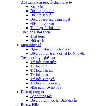
Xóa xăm, xóa sẹo, lỗ chân lông to
Xóa xăm
Điều trị sẹo lõm
Điều trị sẹo lồi
Điều trị sẹo sau phẫu thuật
Điều trị sẹo xấu
Thu hẹp lỗ chân lông
Triệt lông, hôi nách
Triệt lông
Hôi nách
Mụn trứng cá
Nguyên nhân mụn trứng cá
Điều trị mụn trứng cá tại Dr.Nguyễn
Trẻ hóa công nghệ cao
Trẻ hóa toàn diện
Trẻ hóa 4D
Trẻ hóa bàn tay
Trẻ hóa mắt
Trẻ hóa vùng cổ
Trẻ hóa vùng mông
Hifu nâng cơ trẻ hóa
Điều trị rụng tóc
Bệnh rụng tóc
Điều trị rụng tóc tại Dr.Nguyễn
Botox, Filler