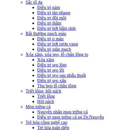
Sắc tố da
Điều trị nám
Điều trị tàn nhang
Điều trị đồi mồi
Điều trị thâm
Điều trị bớt bẩm sinh
Bất thường mạch máu
Điều trị u máu
Điều trị bớt rượu vang
Điều trị giãn mạch
Xóa xăm, xóa sẹo, lỗ chân lông to
Xóa xăm
Điều trị sẹo lõm
Điều trị sẹo lồi
Điều trị sẹo sau phẫu thuật
Điều trị sẹo xấu
Thu hẹp lỗ chân lông
Triệt lông, hôi nách
Triệt lông
Hôi nách
Mụn trứng cá
Nguyên nhân mụn trứng cá
Điều trị mụn trứng cá tại Dr.Nguyễn
Trẻ hóa công nghệ cao
Trẻ hóa toàn diện