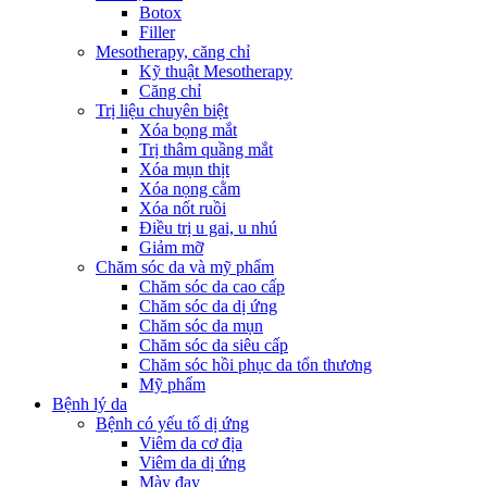
Botox
Filler
Mesotherapy, căng chỉ
Kỹ thuật Mesotherapy
Căng chỉ
Trị liệu chuyên biệt
Xóa bọng mắt
Trị thâm quầng mắt
Xóa mụn thịt
Xóa nọng cằm
Xóa nốt ruồi
Điều trị u gai, u nhú
Giảm mỡ
Chăm sóc da và mỹ phẩm
Chăm sóc da cao cấp
Chăm sóc da dị ứng
Chăm sóc da mụn
Chăm sóc da siêu cấp
Chăm sóc hồi phục da tổn thương
Mỹ phẩm
Bệnh lý da
Bệnh có yếu tố dị ứng
Viêm da cơ địa
Viêm da dị ứng
Mày đay