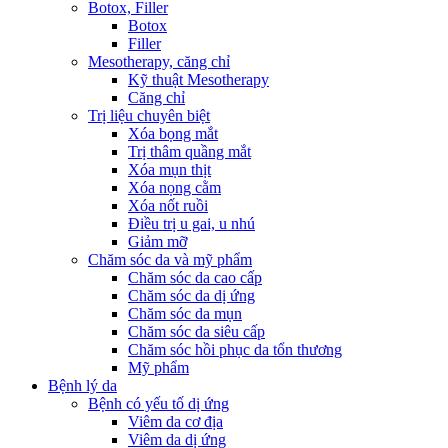
Botox, Filler
Botox
Filler
Mesotherapy, căng chỉ
Kỹ thuật Mesotherapy
Căng chỉ
Trị liệu chuyên biệt
Xóa bọng mắt
Trị thâm quầng mắt
Xóa mụn thịt
Xóa nọng cằm
Xóa nốt ruồi
Điều trị u gai, u nhú
Giảm mỡ
Chăm sóc da và mỹ phẩm
Chăm sóc da cao cấp
Chăm sóc da dị ứng
Chăm sóc da mụn
Chăm sóc da siêu cấp
Chăm sóc hồi phục da tổn thương
Mỹ phẩm
Bệnh lý da
Bệnh có yếu tố dị ứng
Viêm da cơ địa
Viêm da dị ứng