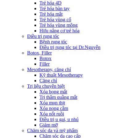
Trẻ hóa 4D
Trẻ hóa bàn tay
Trẻ hóa mắt
Trẻ hóa vùng cổ
Trẻ hóa vùng mông
Hifu nâng cơ trẻ hóa
Điều trị rụng tóc
Bệnh rụng tóc
Điều trị rụng tóc tại Dr.Nguyễn
Botox, Filler
Botox
Filler
Mesotherapy, căng chỉ
Kỹ thuật Mesotherapy
Căng chỉ
Trị liệu chuyên biệt
Xóa bọng mắt
Trị thâm quầng mắt
Xóa mụn thịt
Xóa nọng cằm
Xóa nốt ruồi
Điều trị u gai, u nhú
Giảm mỡ
Chăm sóc da và mỹ phẩm
Chăm sóc da cao cấp