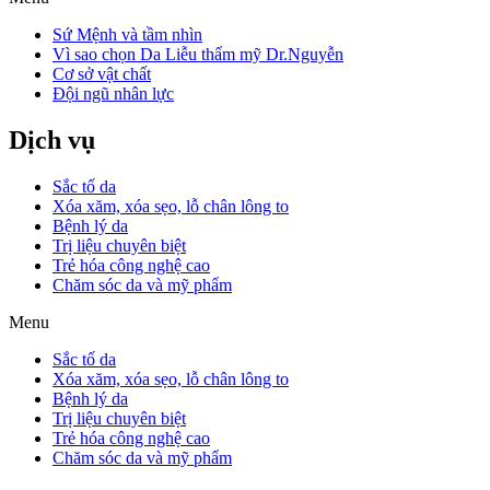
Sứ Mệnh và tầm nhìn
Vì sao chọn Da Liễu thẩm mỹ Dr.Nguyễn
Cơ sở vật chất
Đội ngũ nhân lực
Dịch vụ
Sắc tố da
Xóa xăm, xóa sẹo, lỗ chân lông to
Bệnh lý da
Trị liệu chuyên biệt
Trẻ hóa công nghệ cao
Chăm sóc da và mỹ phẩm
Menu
Sắc tố da
Xóa xăm, xóa sẹo, lỗ chân lông to
Bệnh lý da
Trị liệu chuyên biệt
Trẻ hóa công nghệ cao
Chăm sóc da và mỹ phẩm