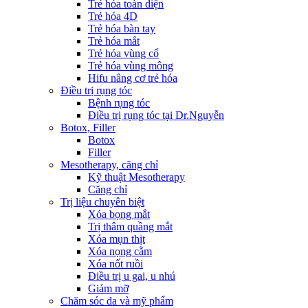
Trẻ hóa toàn diện
Trẻ hóa 4D
Trẻ hóa bàn tay
Trẻ hóa mắt
Trẻ hóa vùng cổ
Trẻ hóa vùng mông
Hifu nâng cơ trẻ hóa
Điều trị rụng tóc
Bệnh rụng tóc
Điều trị rụng tóc tại Dr.Nguyễn
Botox, Filler
Botox
Filler
Mesotherapy, căng chỉ
Kỹ thuật Mesotherapy
Căng chỉ
Trị liệu chuyên biệt
Xóa bọng mắt
Trị thâm quầng mắt
Xóa mụn thịt
Xóa nọng cằm
Xóa nốt ruồi
Điều trị u gai, u nhú
Giảm mỡ
Chăm sóc da và mỹ phẩm