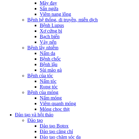
Mày đay
Sẩn ngứa
Viêm nang lông
Bệnh hệ thống, di truyền, miễn dịch
Bệnh Lupus
Xơ cứng bì
Bạch biến
Vảy nến
Bệnh lây nhiễm
Nấm da
Bệnh chốc
Bệnh lậu
Sùi mào gà
Bệnh của tóc
Nấm tóc
Rụng tóc
Bệnh của móng
Nấm móng
Viêm quanh móng
Móng chọc thịt
Đào tạo và hội thảo
Đào tạo
Đào tạo Botox
Đào tạo căng chỉ
Đào tạo chăm sóc da