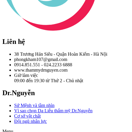
Liên hệ
38 Trương Hán Siêu - Quận Hoàn Kiếm - Hà Nội
phongkham107@gmail.com
0914.851.551 - 024.2233 6888
www.thammydrnguyen.com
Giờ làm việc
09:00 đến 19:30 từ Thứ 2 - Chủ nhật
Dr.Nguyễn
Sứ Mệnh và tầm nhìn
Vì sao chọn Da Liễu thẩm mỹ Dr.Nguyễn
Cơ sở vật chất
Đội ngũ nhân lực
Menu