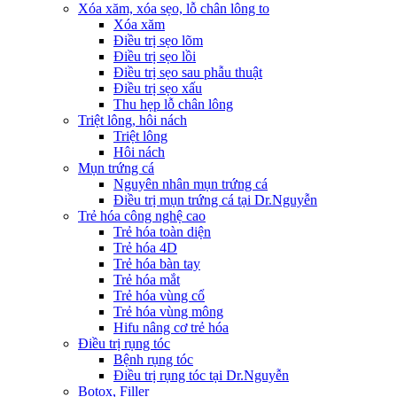
Xóa xăm, xóa sẹo, lỗ chân lông to
Xóa xăm
Điều trị sẹo lõm
Điều trị sẹo lồi
Điều trị sẹo sau phẫu thuật
Điều trị sẹo xấu
Thu hẹp lỗ chân lông
Triệt lông, hôi nách
Triệt lông
Hôi nách
Mụn trứng cá
Nguyên nhân mụn trứng cá
Điều trị mụn trứng cá tại Dr.Nguyễn
Trẻ hóa công nghệ cao
Trẻ hóa toàn diện
Trẻ hóa 4D
Trẻ hóa bàn tay
Trẻ hóa mắt
Trẻ hóa vùng cổ
Trẻ hóa vùng mông
Hifu nâng cơ trẻ hóa
Điều trị rụng tóc
Bệnh rụng tóc
Điều trị rụng tóc tại Dr.Nguyễn
Botox, Filler