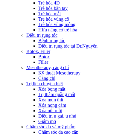
Trẻ hóa 4D
Trẻ hóa bàn tay
Trẻ hóa mắt
Trẻ hóa vùng cổ
Trẻ hóa vùng mông
Hifu nâng cơ trẻ hóa
Điều trị rụng tóc
Bệnh rụng tóc
Điều trị rụng tóc tại Dr.Nguyễn
Botox, Filler
Botox
Filler
Mesotherapy, căng chỉ
Kỹ thuật Mesotherapy
Căng chỉ
Trị liệu chuyên biệt
Xóa bọng mắt
Trị thâm quầng mắt
Xóa mụn thịt
Xóa nọng cằm
Xóa nốt ruồi
Điều trị u gai, u nhú
Giảm mỡ
Chăm sóc da và mỹ phẩm
Chăm sóc da cao cấp