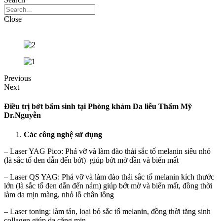
Close
Previous
Next
Điều trị bớt bẩm sinh tại Phòng khám Da liễu Thẩm Mỹ
Dr.Nguyễn
Các công nghệ sử dụng
– Laser YAG Pico: Phá vỡ và làm đào thải sắc tố melanin siêu nhỏ
(là sắc tố đen dẫn đến bớt) giúp bớt mờ dần và biến mất
– Laser QS YAG: Phá vỡ và làm đào thải sắc tố melanin kích thước
lớn (là sắc tố đen dẫn đến nám) giúp bớt mờ và biến mất, đồng thời
làm da mịn màng, nhỏ lỗ chân lông
– Laser toning: làm tản, loại bỏ sắc tố melanin, đồng thời tăng sinh
collagen giúp da căng mịn