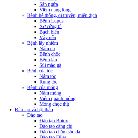
Sẩn ngứa
Viêm nang lông
Bệnh hệ thống, di truyền, miễn dịch
Bệnh Lupus
Xơ cứng bì
Bạch biến
Vảy nến
Bệnh lây nhiễm
Nấm da
Bệnh chốc
Bệnh lậu
Sùi mào gà
Bệnh của tóc
Nấm tóc
Rụng tóc
Bệnh của móng
Nấm móng
Viêm quanh móng
Móng chọc thịt
Đào tạo và hội thảo
Đào tạo
Đào tạo Botox
Đào tạo căng chỉ
Đào tạo chăm sóc da
Đào tạo Filler