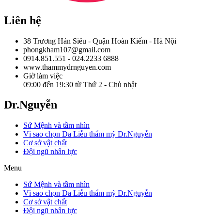
Liên hệ
38 Trương Hán Siêu - Quận Hoàn Kiếm - Hà Nội
phongkham107@gmail.com
0914.851.551 - 024.2233 6888
www.thammydrnguyen.com
Giờ làm việc
09:00 đến 19:30 từ Thứ 2 - Chủ nhật
Dr.Nguyễn
Sứ Mệnh và tầm nhìn
Vì sao chọn Da Liễu thẩm mỹ Dr.Nguyễn
Cơ sở vật chất
Đội ngũ nhân lực
Menu
Sứ Mệnh và tầm nhìn
Vì sao chọn Da Liễu thẩm mỹ Dr.Nguyễn
Cơ sở vật chất
Đội ngũ nhân lực