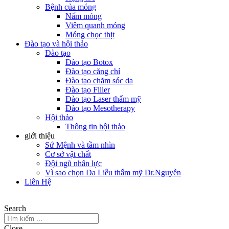
Bệnh của móng
Nấm móng
Viêm quanh móng
Móng chọc thịt
Đào tạo và hội thảo
Đào tạo
Đào tạo Botox
Đào tạo căng chỉ
Đào tạo chăm sóc da
Đào tạo Filler
Đào tạo Laser thẩm mỹ
Đào tạo Mesotherapy
Hội thảo
Thông tin hội thảo
giới thiệu
Sứ Mệnh và tầm nhìn
Cơ sở vật chất
Đội ngũ nhân lực
Vì sao chọn Da Liễu thẩm mỹ Dr.Nguyễn
Liên Hệ
Search
Close