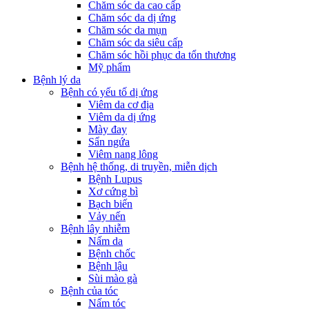
Chăm sóc da cao cấp
Chăm sóc da dị ứng
Chăm sóc da mụn
Chăm sóc da siêu cấp
Chăm sóc hồi phục da tổn thương
Mỹ phẩm
Bệnh lý da
Bệnh có yếu tố dị ứng
Viêm da cơ địa
Viêm da dị ứng
Mày đay
Sẩn ngứa
Viêm nang lông
Bệnh hệ thống, di truyền, miễn dịch
Bệnh Lupus
Xơ cứng bì
Bạch biến
Vảy nến
Bệnh lây nhiễm
Nấm da
Bệnh chốc
Bệnh lậu
Sùi mào gà
Bệnh của tóc
Nấm tóc