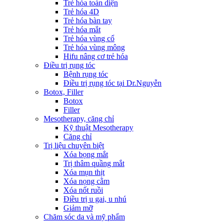
Trẻ hóa toàn diện
Trẻ hóa 4D
Trẻ hóa bàn tay
Trẻ hóa mắt
Trẻ hóa vùng cổ
Trẻ hóa vùng mông
Hifu nâng cơ trẻ hóa
Điều trị rụng tóc
Bệnh rụng tóc
Điều trị rụng tóc tại Dr.Nguyễn
Botox, Filler
Botox
Filler
Mesotherapy, căng chỉ
Kỹ thuật Mesotherapy
Căng chỉ
Trị liệu chuyên biệt
Xóa bọng mắt
Trị thâm quầng mắt
Xóa mụn thịt
Xóa nọng cằm
Xóa nốt ruồi
Điều trị u gai, u nhú
Giảm mỡ
Chăm sóc da và mỹ phẩm