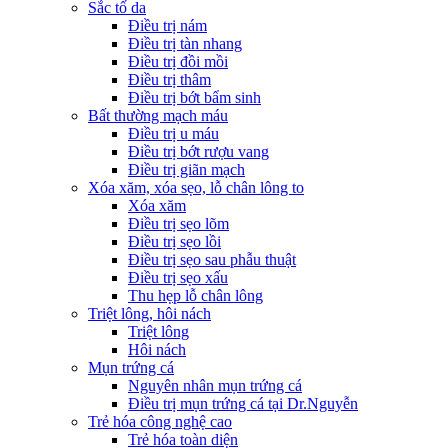
Sắc tố da
Điều trị nám
Điều trị tàn nhang
Điều trị đồi mồi
Điều trị thâm
Điều trị bớt bẩm sinh
Bất thường mạch máu
Điều trị u máu
Điều trị bớt rượu vang
Điều trị giãn mạch
Xóa xăm, xóa sẹo, lỗ chân lông to
Xóa xăm
Điều trị sẹo lõm
Điều trị sẹo lồi
Điều trị sẹo sau phẫu thuật
Điều trị sẹo xấu
Thu hẹp lỗ chân lông
Triệt lông, hôi nách
Triệt lông
Hôi nách
Mụn trứng cá
Nguyên nhân mụn trứng cá
Điều trị mụn trứng cá tại Dr.Nguyễn
Trẻ hóa công nghệ cao
Trẻ hóa toàn diện