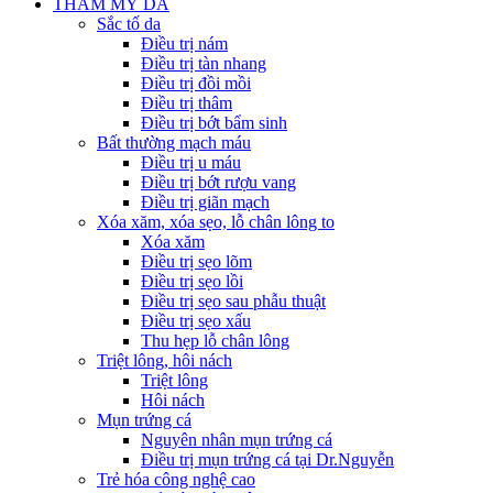
THẨM MỸ DA
Sắc tố da
Điều trị nám
Điều trị tàn nhang
Điều trị đồi mồi
Điều trị thâm
Điều trị bớt bẩm sinh
Bất thường mạch máu
Điều trị u máu
Điều trị bớt rượu vang
Điều trị giãn mạch
Xóa xăm, xóa sẹo, lỗ chân lông to
Xóa xăm
Điều trị sẹo lõm
Điều trị sẹo lồi
Điều trị sẹo sau phẫu thuật
Điều trị sẹo xấu
Thu hẹp lỗ chân lông
Triệt lông, hôi nách
Triệt lông
Hôi nách
Mụn trứng cá
Nguyên nhân mụn trứng cá
Điều trị mụn trứng cá tại Dr.Nguyễn
Trẻ hóa công nghệ cao