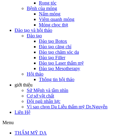
Rụng tóc
Bệnh của móng
Nấm móng
Viêm quanh móng
Móng chọc thịt
Đào tạo và hội thảo
Đào tạo
Đào tạo Botox
Đào tạo căng chỉ
Đào tạo chăm sóc da
Đào tạo Filler
Đào tạo Laser thẩm mỹ
Đào tạo Mesotherapy
Hội thảo
Thông tin hội thảo
giới thiệu
Sứ Mệnh và tầm nhìn
Cơ sở vật chất
Đội ngũ nhân lực
Vì sao chọn Da Liễu thẩm mỹ Dr.Nguyễn
Liên Hệ
Menu
THẨM MỸ DA