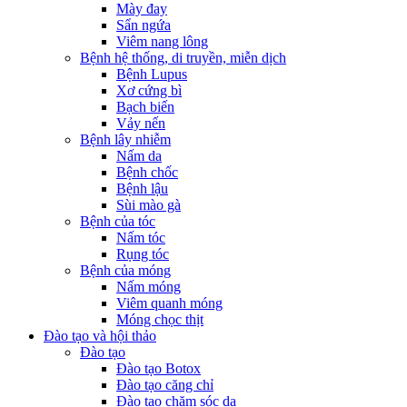
Mày đay
Sẩn ngứa
Viêm nang lông
Bệnh hệ thống, di truyền, miễn dịch
Bệnh Lupus
Xơ cứng bì
Bạch biến
Vảy nến
Bệnh lây nhiễm
Nấm da
Bệnh chốc
Bệnh lậu
Sùi mào gà
Bệnh của tóc
Nấm tóc
Rụng tóc
Bệnh của móng
Nấm móng
Viêm quanh móng
Móng chọc thịt
Đào tạo và hội thảo
Đào tạo
Đào tạo Botox
Đào tạo căng chỉ
Đào tạo chăm sóc da