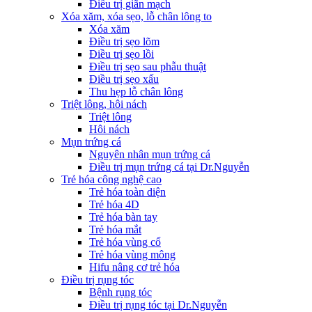
Điều trị giãn mạch
Xóa xăm, xóa sẹo, lỗ chân lông to
Xóa xăm
Điều trị sẹo lõm
Điều trị sẹo lồi
Điều trị sẹo sau phẫu thuật
Điều trị sẹo xấu
Thu hẹp lỗ chân lông
Triệt lông, hôi nách
Triệt lông
Hôi nách
Mụn trứng cá
Nguyên nhân mụn trứng cá
Điều trị mụn trứng cá tại Dr.Nguyễn
Trẻ hóa công nghệ cao
Trẻ hóa toàn diện
Trẻ hóa 4D
Trẻ hóa bàn tay
Trẻ hóa mắt
Trẻ hóa vùng cổ
Trẻ hóa vùng mông
Hifu nâng cơ trẻ hóa
Điều trị rụng tóc
Bệnh rụng tóc
Điều trị rụng tóc tại Dr.Nguyễn