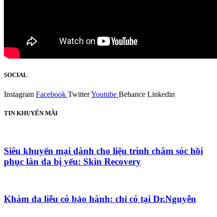
SOCIAL
Instagram
Facebook
Twitter
Youtube
Behance
Linkedin
TIN KHUYẾN MÃI
Siêu khuyến mại dành cho liệu trình chăm sóc hồi
phục làn da bị yếu: Skin Recovery
Khám da liễu có bảo hành: chỉ có tại Dr.Nguyễn