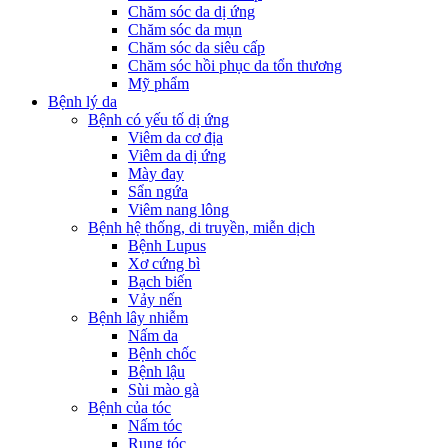
Chăm sóc da dị ứng
Chăm sóc da mụn
Chăm sóc da siêu cấp
Chăm sóc hồi phục da tổn thương
Mỹ phẩm
Bệnh lý da
Bệnh có yếu tố dị ứng
Viêm da cơ địa
Viêm da dị ứng
Mày đay
Sẩn ngứa
Viêm nang lông
Bệnh hệ thống, di truyền, miễn dịch
Bệnh Lupus
Xơ cứng bì
Bạch biến
Vảy nến
Bệnh lây nhiễm
Nấm da
Bệnh chốc
Bệnh lậu
Sùi mào gà
Bệnh của tóc
Nấm tóc
Rụng tóc