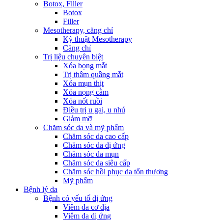
Botox, Filler
Botox
Filler
Mesotherapy, căng chỉ
Kỹ thuật Mesotherapy
Căng chỉ
Trị liệu chuyên biệt
Xóa bọng mắt
Trị thâm quầng mắt
Xóa mụn thịt
Xóa nọng cằm
Xóa nốt ruồi
Điều trị u gai, u nhú
Giảm mỡ
Chăm sóc da và mỹ phẩm
Chăm sóc da cao cấp
Chăm sóc da dị ứng
Chăm sóc da mụn
Chăm sóc da siêu cấp
Chăm sóc hồi phục da tổn thương
Mỹ phẩm
Bệnh lý da
Bệnh có yếu tố dị ứng
Viêm da cơ địa
Viêm da dị ứng