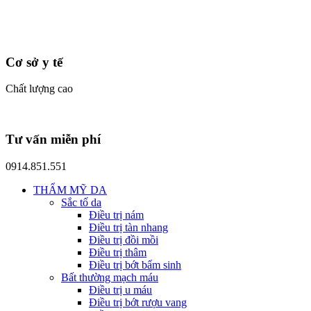
Cơ sở y tế
Chất lượng cao
Tư vấn miễn phí
0914.851.551
THẨM MỸ DA
Sắc tố da
Điều trị nám
Điều trị tàn nhang
Điều trị đồi mồi
Điều trị thâm
Điều trị bớt bẩm sinh
Bất thường mạch máu
Điều trị u máu
Điều trị bớt rượu vang