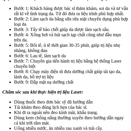
Bước 1: Khách hàng được bác sĩ thăm khám, soi da và tư vấn
rất kĩ về tình trạng da. Từ đó đưa ra liệu trình phù hợp nhất.
Bước 2: Làm sạch da bằng sữa rửa mặt chuyên dụng phù hợp
loại da
Bước 3: Tẩy tế bào chết giúp da được làm sạch sâu.
Bước 4: Xông hơi và hút sạch tạp chất cũng như đầu mụn
trên da.
Bước 5: Bôi tê, ủ tê thời gian 30-35 phút, giúp trị liệu nhẹ
nhàng, không đau
Bước 6: Lau tê, làm sạch da
Bước 7: Chuyên gia tiến hành trị liệu bằng hệ thống Laser
chuyên biệt
Bước 8: Chạy máy điện di đưa dưỡng chất giúp tái tạo da,
lành da, hỗ trợ trị liệu
Bước 9: Đắp mặt nạ dưỡng chất
Chăm sóc sau khi thực hiện trị liệu Laser:
Dùng thuốc theo đơn bác sỹ đã hướng dẫn
Tái khám theo đúng lịch hẹn của bác sĩ.
Khi đi ra ngoài nên đeo kính mát, khẩu trang.
Dùng kem chống nắng thường xuyên theo hướng dẫn ngay
cả khi trời râm mát.
Uống nhiều nước, ăn nhiều rau xanh và trái cây.