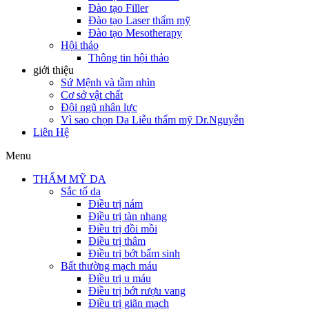
Đào tạo Filler
Đào tạo Laser thẩm mỹ
Đào tạo Mesotherapy
Hội thảo
Thông tin hội thảo
giới thiệu
Sứ Mệnh và tầm nhìn
Cơ sở vật chất
Đội ngũ nhân lực
Vì sao chọn Da Liễu thẩm mỹ Dr.Nguyễn
Liên Hệ
Menu
THẨM MỸ DA
Sắc tố da
Điều trị nám
Điều trị tàn nhang
Điều trị đồi mồi
Điều trị thâm
Điều trị bớt bẩm sinh
Bất thường mạch máu
Điều trị u máu
Điều trị bớt rượu vang
Điều trị giãn mạch