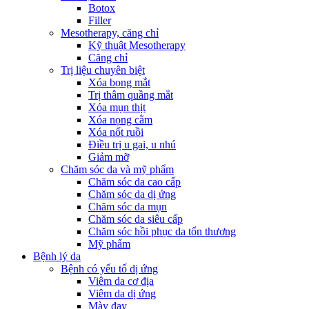
Botox
Filler
Mesotherapy, căng chỉ
Kỹ thuật Mesotherapy
Căng chỉ
Trị liệu chuyên biệt
Xóa bọng mắt
Trị thâm quầng mắt
Xóa mụn thịt
Xóa nọng cằm
Xóa nốt ruồi
Điều trị u gai, u nhú
Giảm mỡ
Chăm sóc da và mỹ phẩm
Chăm sóc da cao cấp
Chăm sóc da dị ứng
Chăm sóc da mụn
Chăm sóc da siêu cấp
Chăm sóc hồi phục da tổn thương
Mỹ phẩm
Bệnh lý da
Bệnh có yếu tố dị ứng
Viêm da cơ địa
Viêm da dị ứng
Mày đay