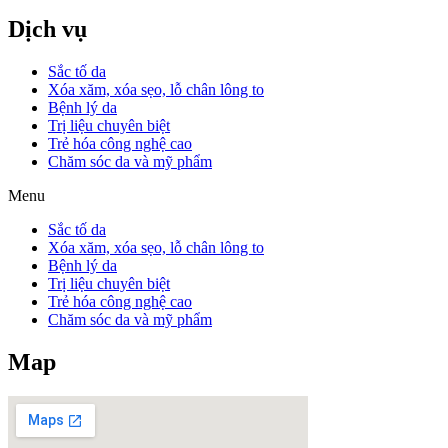
Dịch vụ
Sắc tố da
Xóa xăm, xóa sẹo, lỗ chân lông to
Bệnh lý da
Trị liệu chuyên biệt
Trẻ hóa công nghệ cao
Chăm sóc da và mỹ phẩm
Menu
Sắc tố da
Xóa xăm, xóa sẹo, lỗ chân lông to
Bệnh lý da
Trị liệu chuyên biệt
Trẻ hóa công nghệ cao
Chăm sóc da và mỹ phẩm
Map