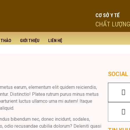
CƠ SỞ Y TẾ
CHẤT LƯỢNG
I THẢO
GIỚI THIỆU
LIÊN HỆ
SOCIAL
 metus earum, elementum elit quidem reiciendis,
ntur. Distinctio! Platea rutrum purus minus metus
rturient luctus ullamco urna mi autem! Itaque
aliquid.
ndus bibendum nec, donec incidunt, sodales,
co, odio recusandae cubilia dolorum? Deleniti quasi