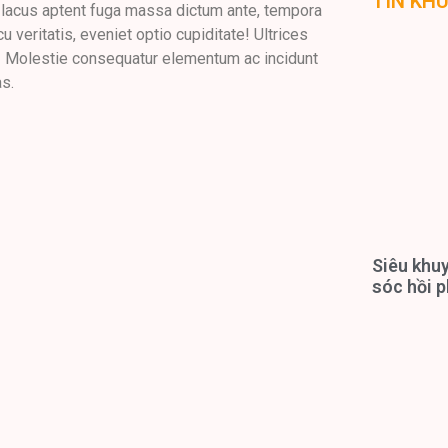
TIN KH
o lacus aptent fuga massa dictum ante, tempora
u veritatis, eveniet optio cupiditate! Ultrices
! Molestie consequatur elementum ac incidunt
s.
Siêu khuy
sóc hồi p