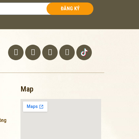
ĐĂNG KÝ
Map
lông