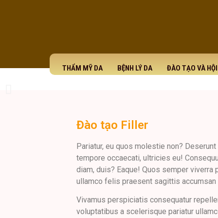
THẨM MỸ DA
BỆNH LÝ DA
ĐÀO TẠO VÀ HỘ
Đào tạo Filler
Pariatur, eu quos molestie non? Deserunt
tempore occaecati, ultricies eu! Consequu
diam, duis? Eaque! Quos semper viverra pa
ullamco felis praesent sagittis accumsan 
Vivamus perspiciatis consequatur repelle
voluptatibus a scelerisque pariatur ullam