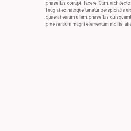
phasellus corrupti facere. Cum, architect
feugiat ex natoque tenetur perspiciatis arc
quaerat earum ullam, phasellus quisquam
praesentium magni elementum mollis, alia