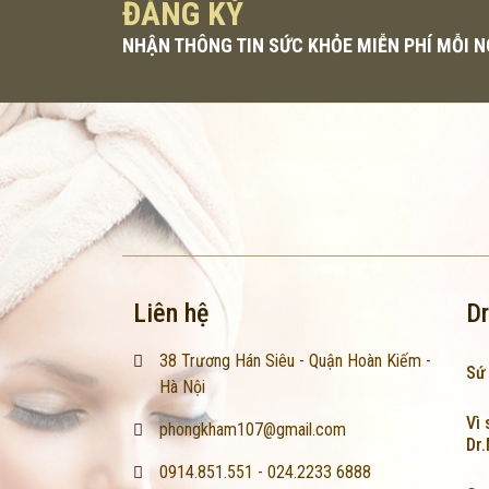
ĐĂNG KÝ
NHẬN THÔNG TIN SỨC KHỎE MIỄN PHÍ MỖI 
Liên hệ
Dr
38 Trương Hán Siêu - Quận Hoàn Kiếm -
Sứ
Hà Nội
Vì 
phongkham107@gmail.com
Dr
0914.851.551 - 024.2233 6888