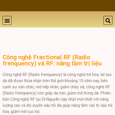
THẨM MỸ DA
BỆNH LÝ DA
ĐÀO TẠO VÀ HỘI THẢO
GIỚI THIỆU
LIÊN HỆ
Công nghệ Fractional RF (Radio
frenquency) và RF: nâng tầm trị liệu
Công nghệ RF (Radio frenquency) là công nghệ trẻ hóa, tái tạo
da đã được thừa nhận trên thế giới khoảng 15 năm nay, bên
cạnh sư săn chắc, mờ nếp nhăn, giảm chảy sệ, công nghệ RF
(Radio frenquency) còn giúp da mịn, giảm mỡ trong da. Phiên
bản Công nghệ RF tại Dr.Nguyễn cập nhật mới nhất với năng
lượng cao và độ xuyên sâu tối đa giúp nâng tầm các trị liệu trẻ
hóa, giảm mỡ cục bộ.