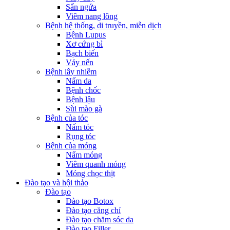
Sẩn ngứa
Viêm nang lông
Bệnh hệ thống, di truyền, miễn dịch
Bệnh Lupus
Xơ cứng bì
Bạch biến
Vảy nến
Bệnh lây nhiễm
Nấm da
Bệnh chốc
Bệnh lậu
Sùi mào gà
Bệnh của tóc
Nấm tóc
Rụng tóc
Bệnh của móng
Nấm móng
Viêm quanh móng
Móng chọc thịt
Đào tạo và hội thảo
Đào tạo
Đào tạo Botox
Đào tạo căng chỉ
Đào tạo chăm sóc da
Đào tạo Filler