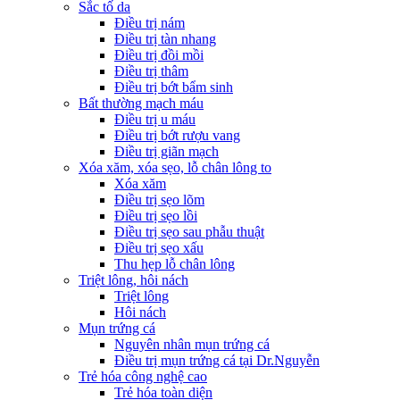
Sắc tố da
Điều trị nám
Điều trị tàn nhang
Điều trị đồi mồi
Điều trị thâm
Điều trị bớt bẩm sinh
Bất thường mạch máu
Điều trị u máu
Điều trị bớt rượu vang
Điều trị giãn mạch
Xóa xăm, xóa sẹo, lỗ chân lông to
Xóa xăm
Điều trị sẹo lõm
Điều trị sẹo lồi
Điều trị sẹo sau phẫu thuật
Điều trị sẹo xấu
Thu hẹp lỗ chân lông
Triệt lông, hôi nách
Triệt lông
Hôi nách
Mụn trứng cá
Nguyên nhân mụn trứng cá
Điều trị mụn trứng cá tại Dr.Nguyễn
Trẻ hóa công nghệ cao
Trẻ hóa toàn diện