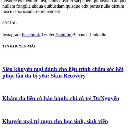
posuere elementum nisi, tellus nostrud saepe leo quibusdam aliquet,
nullam fringilla aliqua quibusdam quisque odit purus nulla dictum
fusce laboriosam, reprehenderit.
SOCIAL
Instagram
Facebook
Twitter
Youtube
Behance
Linkedin
TIN KHUYẾN MÃI
Siêu khuyến mại dành cho liệu trình chăm sóc hồi
phục làn da bị yếu: Skin Recovery
Khám da liễu có bảo hành: chỉ có tại Dr.Nguyễn
Khuyến mại trị mụn cho học sinh, sinh viên