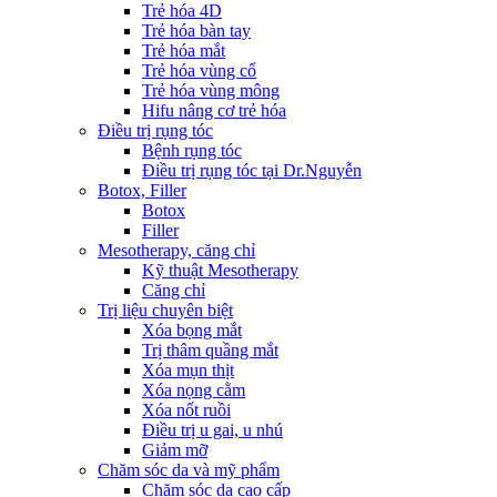
Trẻ hóa 4D
Trẻ hóa bàn tay
Trẻ hóa mắt
Trẻ hóa vùng cổ
Trẻ hóa vùng mông
Hifu nâng cơ trẻ hóa
Điều trị rụng tóc
Bệnh rụng tóc
Điều trị rụng tóc tại Dr.Nguyễn
Botox, Filler
Botox
Filler
Mesotherapy, căng chỉ
Kỹ thuật Mesotherapy
Căng chỉ
Trị liệu chuyên biệt
Xóa bọng mắt
Trị thâm quầng mắt
Xóa mụn thịt
Xóa nọng cằm
Xóa nốt ruồi
Điều trị u gai, u nhú
Giảm mỡ
Chăm sóc da và mỹ phẩm
Chăm sóc da cao cấp