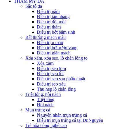
THẨM MỸ DA
Sắc tố da
Điều trị nám
Điều trị tàn nhang
Điều trị đồi mồi
Điều trị thâm
Điều trị bớt bẩm sinh
Bất thường mạch máu
Điều trị u máu
Điều trị bớt rượu vang
Điều trị giãn mạch
Xóa xăm, xóa sẹo, lỗ chân lông to
Xóa xăm
Điều trị sẹo lõm
Điều trị sẹo lồi
Điều trị sẹo sau phẫu thuật
Điều trị sẹo xấu
Thu hẹp lỗ chân lông
Triệt lông, hôi nách
Triệt lông
Hôi nách
Mụn trứng cá
Nguyên nhân mụn trứng cá
Điều trị mụn trứng cá tại Dr.Nguyễn
Trẻ hóa công nghệ cao