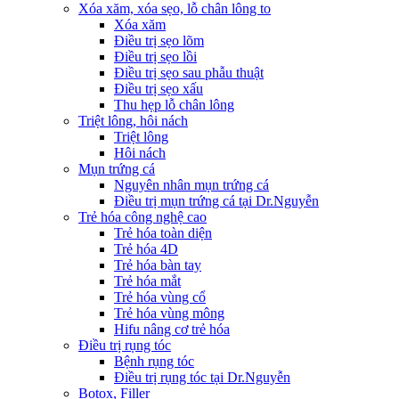
Xóa xăm, xóa sẹo, lỗ chân lông to
Xóa xăm
Điều trị sẹo lõm
Điều trị sẹo lồi
Điều trị sẹo sau phẫu thuật
Điều trị sẹo xấu
Thu hẹp lỗ chân lông
Triệt lông, hôi nách
Triệt lông
Hôi nách
Mụn trứng cá
Nguyên nhân mụn trứng cá
Điều trị mụn trứng cá tại Dr.Nguyễn
Trẻ hóa công nghệ cao
Trẻ hóa toàn diện
Trẻ hóa 4D
Trẻ hóa bàn tay
Trẻ hóa mắt
Trẻ hóa vùng cổ
Trẻ hóa vùng mông
Hifu nâng cơ trẻ hóa
Điều trị rụng tóc
Bệnh rụng tóc
Điều trị rụng tóc tại Dr.Nguyễn
Botox, Filler