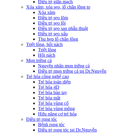
Điều trị giãn mạch
Xóa xăm, xóa sẹo, lỗ chân lông to
Xóa xăm
Điều trị sẹo lõm
Điều trị sẹo lồi
Điều trị sẹo sau phẫu thuật
Điều trị sẹo xấu
Thu hẹp lỗ chân lông
Triệt lông, hôi nách
Triệt lông
Hôi nách
Mụn trứng cá
Nguyên nhân mụn trứng cá
Điều trị mụn trứng cá tại Dr.Nguyễn
Trẻ hóa công nghệ cao
Trẻ hóa toàn diện
Trẻ hóa 4D
Trẻ hóa bàn tay
Trẻ hóa mắt
Trẻ hóa vùng cổ
Trẻ hóa vùng mông
Hifu nâng cơ trẻ hóa
Điều trị rụng tóc
Bệnh rụng tóc
Điều trị rụng tóc tại Dr.Nguyễn