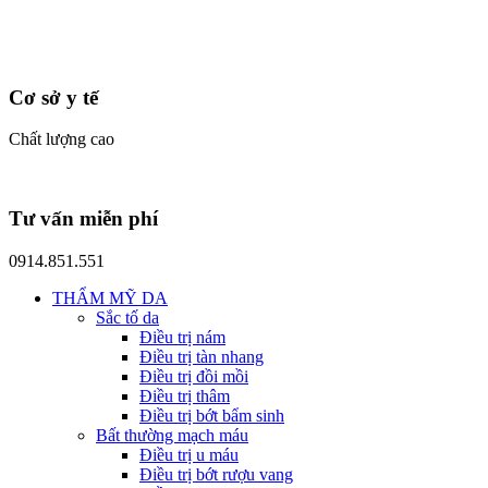
Cơ sở y tế
Chất lượng cao
Tư vấn miễn phí
0914.851.551
THẨM MỸ DA
Sắc tố da
Điều trị nám
Điều trị tàn nhang
Điều trị đồi mồi
Điều trị thâm
Điều trị bớt bẩm sinh
Bất thường mạch máu
Điều trị u máu
Điều trị bớt rượu vang