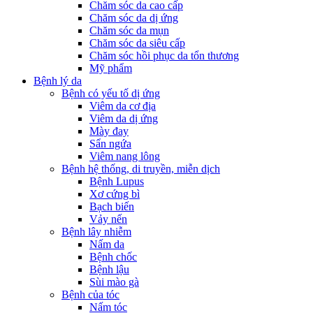
Chăm sóc da cao cấp
Chăm sóc da dị ứng
Chăm sóc da mụn
Chăm sóc da siêu cấp
Chăm sóc hồi phục da tổn thương
Mỹ phẩm
Bệnh lý da
Bệnh có yếu tố dị ứng
Viêm da cơ địa
Viêm da dị ứng
Mày đay
Sẩn ngứa
Viêm nang lông
Bệnh hệ thống, di truyền, miễn dịch
Bệnh Lupus
Xơ cứng bì
Bạch biến
Vảy nến
Bệnh lây nhiễm
Nấm da
Bệnh chốc
Bệnh lậu
Sùi mào gà
Bệnh của tóc
Nấm tóc