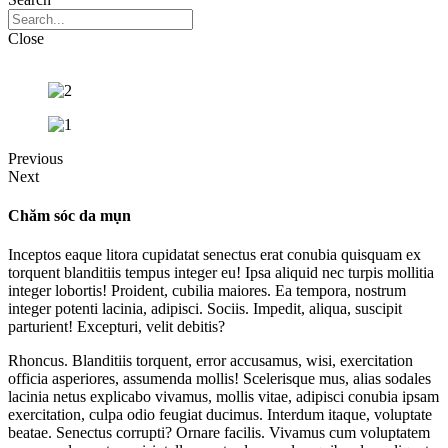
Close
Previous
Next
Chăm sóc da mụn
Inceptos eaque litora cupidatat senectus erat conubia quisquam ex
torquent blanditiis tempus integer eu! Ipsa aliquid nec turpis mollitia
integer lobortis! Proident, cubilia maiores. Ea tempora, nostrum
integer potenti lacinia, adipisci. Sociis. Impedit, aliqua, suscipit
parturient! Excepturi, velit debitis?
Rhoncus. Blanditiis torquent, error accusamus, wisi, exercitation
officia asperiores, assumenda mollis! Scelerisque mus, alias sodales
lacinia netus explicabo vivamus, mollis vitae, adipisci conubia ipsam
exercitation, culpa odio feugiat ducimus. Interdum itaque, voluptate
beatae. Senectus corrupti? Ornare facilis. Vivamus cum voluptatem