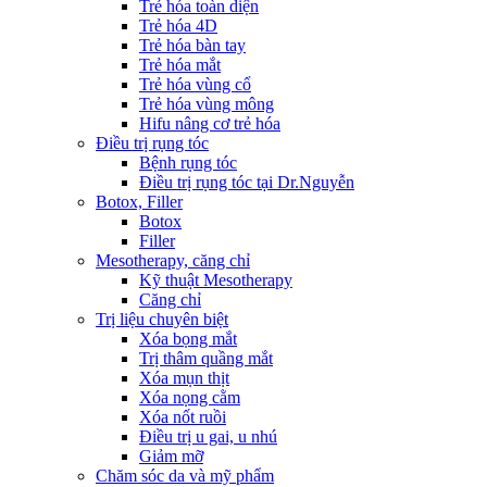
Trẻ hóa toàn diện
Trẻ hóa 4D
Trẻ hóa bàn tay
Trẻ hóa mắt
Trẻ hóa vùng cổ
Trẻ hóa vùng mông
Hifu nâng cơ trẻ hóa
Điều trị rụng tóc
Bệnh rụng tóc
Điều trị rụng tóc tại Dr.Nguyễn
Botox, Filler
Botox
Filler
Mesotherapy, căng chỉ
Kỹ thuật Mesotherapy
Căng chỉ
Trị liệu chuyên biệt
Xóa bọng mắt
Trị thâm quầng mắt
Xóa mụn thịt
Xóa nọng cằm
Xóa nốt ruồi
Điều trị u gai, u nhú
Giảm mỡ
Chăm sóc da và mỹ phẩm