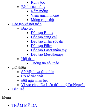
Rụng tóc
Bệnh của móng
Nấm móng
Viêm quanh móng
Móng chọc thịt
Đào tạo và hội thảo
Đào tạo
Đào tạo Botox
Đào tạo căng chỉ
Đào tạo chăm sóc da
Đào tạo Filler
Đào tạo Laser thẩm mỹ
Đào tạo Mesotherapy
Hội thảo
Thông tin hội thảo
giới thiệu
Sứ Mệnh và tầm nhìn
Cơ sở vật chất
Đội ngũ nhân lực
Vì sao chọn Da Liễu thẩm mỹ Dr.Nguyễn
Liên Hệ
Menu
THẨM MỸ DA