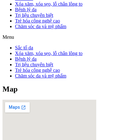
Xóa xăm, xóa sẹo, lỗ chân lông to
Bệnh lý da
Trị liệu chuyên biệt
Trẻ hóa công nghệ cao
Chăm sóc da và mỹ phẩm
Menu
Sắc tố da
Xóa xăm, xóa sẹo, lỗ chân lông to
Bệnh lý da
Trị liệu chuyên biệt
Trẻ hóa công nghệ cao
Chăm sóc da và mỹ phẩm
Map