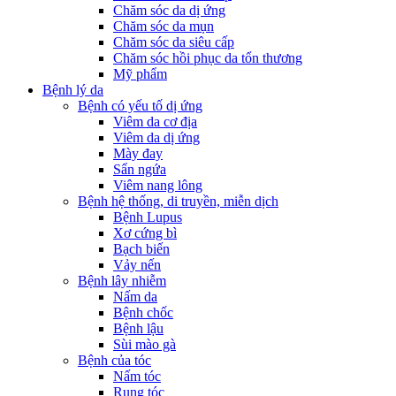
Chăm sóc da dị ứng
Chăm sóc da mụn
Chăm sóc da siêu cấp
Chăm sóc hồi phục da tổn thương
Mỹ phẩm
Bệnh lý da
Bệnh có yếu tố dị ứng
Viêm da cơ địa
Viêm da dị ứng
Mày đay
Sẩn ngứa
Viêm nang lông
Bệnh hệ thống, di truyền, miễn dịch
Bệnh Lupus
Xơ cứng bì
Bạch biến
Vảy nến
Bệnh lây nhiễm
Nấm da
Bệnh chốc
Bệnh lậu
Sùi mào gà
Bệnh của tóc
Nấm tóc
Rụng tóc