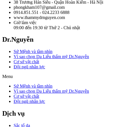
38 Trương Hán Siêu - Quận Hoàn Kiếm - Hà Nội
phongkham107@gmail.com
0914.851.551 - 024.2233 6888
www.thammydrnguyen.com
Giờ làm việc
09:00 đến 19:30 từ Thứ 2 - Chủ nhật
Dr.Nguyễn
Sứ Mệnh và tầm nhìn
Vì sao chọn Da Liễu thẩm mỹ Dr.Nguyễn
Cơ sở vật chất
Đội ngũ nhân lực
Menu
Sứ Mệnh và tầm nhìn
Vì sao chọn Da Liễu thẩm mỹ Dr.Nguyễn
Cơ sở vật chất
Đội ngũ nhân lực
Dịch vụ
Sắc tố da