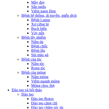
Mày đay
Sẩn ngứa
Viêm nang lông
Bệnh hệ thống, di truyền, miễn dịch
Bệnh Lupus
Xơ cứng bì
Bạch biến
Vảy nến
Bệnh lây nhiễm
Nấm da
Bệnh chốc
Bệnh lậu
Sùi mào gà
Bệnh của tóc
Nấm tóc
Rụng tóc
Bệnh của móng
Nấm móng
Viêm quanh móng
Móng chọc thịt
Đào tạo và hội thảo
Đào tạo
Đào tạo Botox
Đào tạo căng chỉ
Đào tạo chăm sóc da