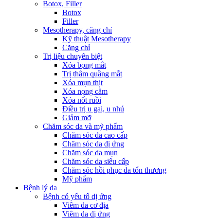
Botox, Filler
Botox
Filler
Mesotherapy, căng chỉ
Kỹ thuật Mesotherapy
Căng chỉ
Trị liệu chuyên biệt
Xóa bọng mắt
Trị thâm quầng mắt
Xóa mụn thịt
Xóa nọng cằm
Xóa nốt ruồi
Điều trị u gai, u nhú
Giảm mỡ
Chăm sóc da và mỹ phẩm
Chăm sóc da cao cấp
Chăm sóc da dị ứng
Chăm sóc da mụn
Chăm sóc da siêu cấp
Chăm sóc hồi phục da tổn thương
Mỹ phẩm
Bệnh lý da
Bệnh có yếu tố dị ứng
Viêm da cơ địa
Viêm da dị ứng