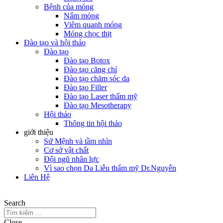
Bệnh của móng
Nấm móng
Viêm quanh móng
Móng chọc thịt
Đào tạo và hội thảo
Đào tạo
Đào tạo Botox
Đào tạo căng chỉ
Đào tạo chăm sóc da
Đào tạo Filler
Đào tạo Laser thẩm mỹ
Đào tạo Mesotherapy
Hội thảo
Thông tin hội thảo
giới thiệu
Sứ Mệnh và tầm nhìn
Cơ sở vật chất
Đội ngũ nhân lực
Vì sao chọn Da Liễu thẩm mỹ Dr.Nguyễn
Liên Hệ
Search
Close