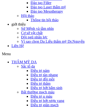
Đào tạo Filler
Đào tạo Laser thẩm mỹ
Đào tạo Mesotherapy
Hội thảo
Thông tin hội thảo
giới thiệu
Sứ Mệnh và tầm nhìn
Cơ sở vật chất
Đội ngũ nhân lực
Vì sao chọn Da Liễu thẩm mỹ Dr.Nguyễn
Liên Hệ
Menu
THẨM MỸ DA
Sắc tố da
Điều trị nám
Điều trị tàn nhang
Điều trị đồi mồi
Điều trị thâm
Điều trị bớt bẩm sinh
Bất thường mạch máu
Điều trị u máu
Điều trị bớt rượu vang
Điều trị giãn mạch