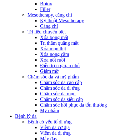
Botox
Filler
Mesotherapy, căng chỉ
Kỹ thuật Mesotherapy
Căng chỉ
Trị liệu chuyên biệt
Xóa bọng mắt
Trị thâm quầng mắt
Xóa mụn thịt
Xóa nọng cằm
Xóa nốt ruồi
Điều trị u gai, u nhú
Giảm mỡ
Chăm sóc da và mỹ phẩm
Chăm sóc da cao cấp
Chăm sóc da dị ứng
Chăm sóc da mụn
Chăm sóc da siêu cấp
Chăm sóc hồi phục da tổn thương
Mỹ phẩm
Bệnh lý da
Bệnh có yếu tố dị ứng
Viêm da cơ địa
Viêm da dị ứng
Mày đay