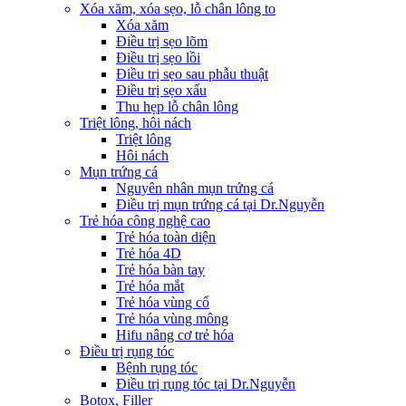
Xóa xăm, xóa sẹo, lỗ chân lông to
Xóa xăm
Điều trị sẹo lõm
Điều trị sẹo lồi
Điều trị sẹo sau phẫu thuật
Điều trị sẹo xấu
Thu hẹp lỗ chân lông
Triệt lông, hôi nách
Triệt lông
Hôi nách
Mụn trứng cá
Nguyên nhân mụn trứng cá
Điều trị mụn trứng cá tại Dr.Nguyễn
Trẻ hóa công nghệ cao
Trẻ hóa toàn diện
Trẻ hóa 4D
Trẻ hóa bàn tay
Trẻ hóa mắt
Trẻ hóa vùng cổ
Trẻ hóa vùng mông
Hifu nâng cơ trẻ hóa
Điều trị rụng tóc
Bệnh rụng tóc
Điều trị rụng tóc tại Dr.Nguyễn
Botox, Filler