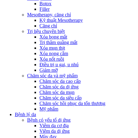
Botox
Filler
Mesotherapy, căng chỉ
Kỹ thuật Mesotherapy
Căng chỉ
Trị liệu chuyên biệt
Xóa bọng mắt
Trị thâm quầng mắt
Xóa mụn thịt
Xóa nọng cằm
Xóa nốt ruồi
Điều trị u gai, u nhú
Giảm mỡ
Chăm sóc da và mỹ phẩm
Chăm sóc da cao cấp
Chăm sóc da dị ứng
Chăm sóc da mụn
Chăm sóc da siêu cấp
Chăm sóc hồi phục da tổn thương
Mỹ phẩm
Bệnh lý da
Bệnh có yếu tố dị ứng
Viêm da cơ địa
Viêm da dị ứng
Mày đay