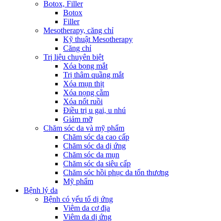
Botox, Filler
Botox
Filler
Mesotherapy, căng chỉ
Kỹ thuật Mesotherapy
Căng chỉ
Trị liệu chuyên biệt
Xóa bọng mắt
Trị thâm quầng mắt
Xóa mụn thịt
Xóa nọng cằm
Xóa nốt ruồi
Điều trị u gai, u nhú
Giảm mỡ
Chăm sóc da và mỹ phẩm
Chăm sóc da cao cấp
Chăm sóc da dị ứng
Chăm sóc da mụn
Chăm sóc da siêu cấp
Chăm sóc hồi phục da tổn thương
Mỹ phẩm
Bệnh lý da
Bệnh có yếu tố dị ứng
Viêm da cơ địa
Viêm da dị ứng