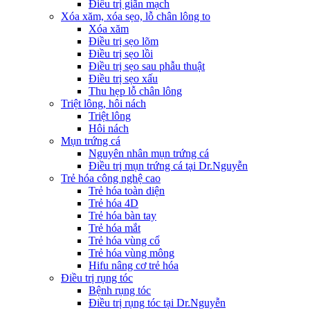
Điều trị giãn mạch
Xóa xăm, xóa sẹo, lỗ chân lông to
Xóa xăm
Điều trị sẹo lõm
Điều trị sẹo lồi
Điều trị sẹo sau phẫu thuật
Điều trị sẹo xấu
Thu hẹp lỗ chân lông
Triệt lông, hôi nách
Triệt lông
Hôi nách
Mụn trứng cá
Nguyên nhân mụn trứng cá
Điều trị mụn trứng cá tại Dr.Nguyễn
Trẻ hóa công nghệ cao
Trẻ hóa toàn diện
Trẻ hóa 4D
Trẻ hóa bàn tay
Trẻ hóa mắt
Trẻ hóa vùng cổ
Trẻ hóa vùng mông
Hifu nâng cơ trẻ hóa
Điều trị rụng tóc
Bệnh rụng tóc
Điều trị rụng tóc tại Dr.Nguyễn