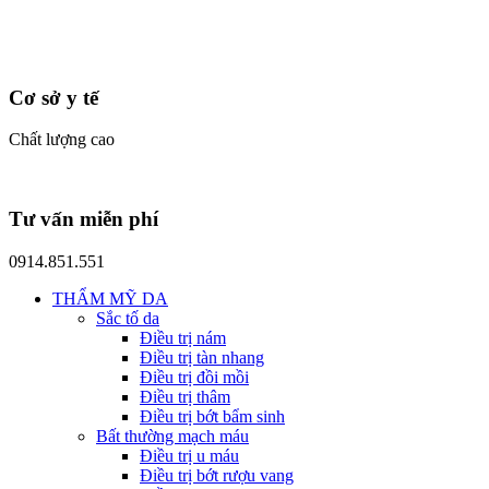
Cơ sở y tế
Chất lượng cao
Tư vấn miễn phí
0914.851.551
THẨM MỸ DA
Sắc tố da
Điều trị nám
Điều trị tàn nhang
Điều trị đồi mồi
Điều trị thâm
Điều trị bớt bẩm sinh
Bất thường mạch máu
Điều trị u máu
Điều trị bớt rượu vang