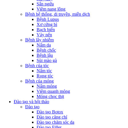
Sẩn ngứa
Viêm nang lông
Bệnh hệ thống, di truyền, miễn dịch
Bệnh Lupus
Xơ cứng bì
Bạch biến
Vảy nến
Bệnh lây nhiễm
Nấm da
Bệnh chốc
Bệnh lậu
Sùi mào gà
Bệnh của tóc
Nấm tóc
Rụng tóc
Bệnh của móng
Nấm móng
Viêm quanh móng
Móng chọc thịt
Đào tạo và hội thảo
Đào tạo
Đào tạo Botox
Đào tạo căng chỉ
Đào tạo chăm sóc da
Đào tạo Filler