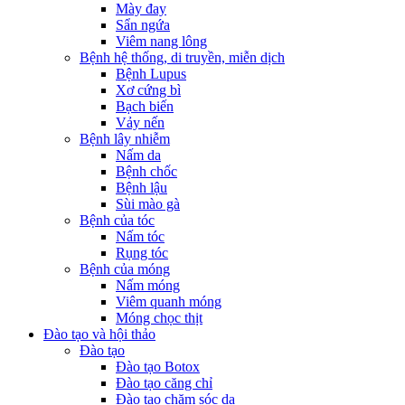
Mày đay
Sẩn ngứa
Viêm nang lông
Bệnh hệ thống, di truyền, miễn dịch
Bệnh Lupus
Xơ cứng bì
Bạch biến
Vảy nến
Bệnh lây nhiễm
Nấm da
Bệnh chốc
Bệnh lậu
Sùi mào gà
Bệnh của tóc
Nấm tóc
Rụng tóc
Bệnh của móng
Nấm móng
Viêm quanh móng
Móng chọc thịt
Đào tạo và hội thảo
Đào tạo
Đào tạo Botox
Đào tạo căng chỉ
Đào tạo chăm sóc da