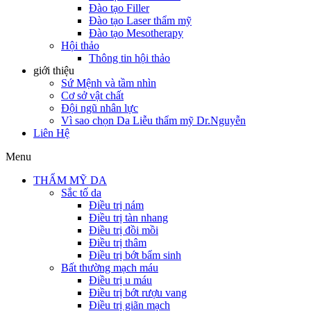
Đào tạo Filler
Đào tạo Laser thẩm mỹ
Đào tạo Mesotherapy
Hội thảo
Thông tin hội thảo
giới thiệu
Sứ Mệnh và tầm nhìn
Cơ sở vật chất
Đội ngũ nhân lực
Vì sao chọn Da Liễu thẩm mỹ Dr.Nguyễn
Liên Hệ
Menu
THẨM MỸ DA
Sắc tố da
Điều trị nám
Điều trị tàn nhang
Điều trị đồi mồi
Điều trị thâm
Điều trị bớt bẩm sinh
Bất thường mạch máu
Điều trị u máu
Điều trị bớt rượu vang
Điều trị giãn mạch