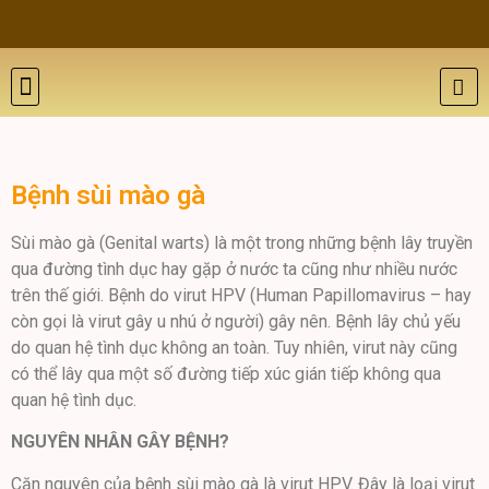
THẨM MỸ DA
BỆNH LÝ DA
ĐÀO TẠO VÀ HỘI THẢO
GIỚI THIỆU
LIÊN HỆ
Bệnh sùi mào gà
Sùi mào gà (Genital warts) là một trong những bệnh lây truyền
qua đường tình dục hay gặp ở nước ta cũng như nhiều nước
trên thế giới. Bệnh do virut HPV (Human Papillomavirus – hay
còn gọi là virut gây u nhú ở người) gây nên. Bệnh lây chủ yếu
do quan hệ tình dục không an toàn. Tuy nhiên, virut này cũng
có thể lây qua một số đường tiếp xúc gián tiếp không qua
quan hệ tình dục.
NGUYÊN NHÂN GÂY BỆNH?
Căn nguyên của bệnh sùi mào gà là virut HPV. Đây là loại virut