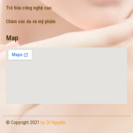
Trẻ hóa công nghệ cao
Chăm sóc da và mỹ phẩm
Map
© Copyright 2021
by Dr.Nguyễn