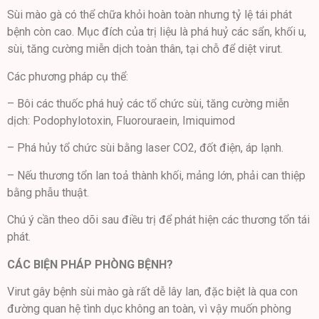
Sùi mào gà có thể chữa khỏi hoàn toàn nhưng tỷ lệ tái phát
bệnh còn cao. Mục đích của trị liệu là phá huỷ các sẩn, khối u,
sùi, tăng cường miễn dịch toàn thân, tại chỗ để diệt virut.
Các phương pháp cụ thể:
– Bôi các thuốc phá huỷ các tổ chức sùi, tăng cường miễn
dịch: Podophylotoxin, Fluorouraein, Imiquimod
– Phá hủy tổ chức sùi bằng laser CO2, đốt điện, áp lạnh.
– Nếu thương tổn lan toả thành khối, mảng lớn, phải can thiệp
bằng phẫu thuật.
Chú ý cần theo dõi sau điều trị để phát hiện các thương tổn tái
phát.
CÁC BIỆN PHÁP PHÒNG BỆNH?
Virut gây bệnh sùi mào gà rất dễ lây lan, đặc biệt là qua con
đường quan hệ tình dục không an toàn, vì vậy muốn phòng