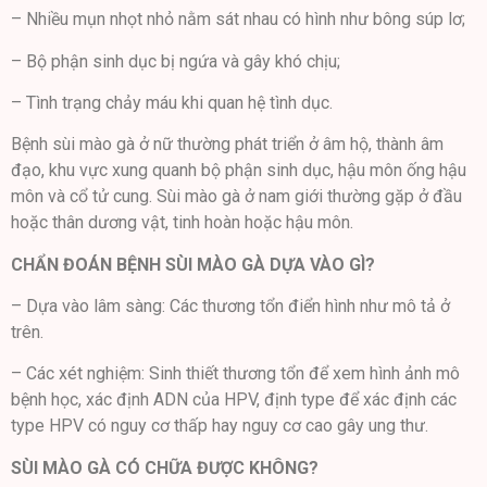
– Nhiều mụn nhọt nhỏ nằm sát nhau có hình như bông súp lơ;
– Bộ phận sinh dục bị ngứa và gây khó chịu;
– Tình trạng chảy máu khi quan hệ tình dục.
Bệnh sùi mào gà ở nữ thường phát triển ở âm hộ, thành âm
đạo, khu vực xung quanh bộ phận sinh dục, hậu môn ống hậu
môn và cổ tử cung. Sùi mào gà ở nam giới thường gặp ở đầu
hoặc thân dương vật, tinh hoàn hoặc hậu môn.
CHẨN ĐOÁN BỆNH SÙI MÀO GÀ DỰA VÀO GÌ?
– Dựa vào lâm sàng: Các thương tổn điển hình như mô tả ở
trên.
– Các xét nghiệm: Sinh thiết thương tổn để xem hình ảnh mô
bệnh học, xác định ADN của HPV, định type để xác định các
type HPV có nguy cơ thấp hay nguy cơ cao gây ung thư.
SÙI MÀO GÀ CÓ CHỮA ĐƯỢC KHÔNG?