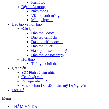
Rụng tóc
Bệnh của móng
Nấm móng
Viêm quanh móng
Móng chọc thịt
Đào tạo và hội thảo
Đào tạo
Đào tạo Botox
Đào tạo căng chỉ
Đào tạo chăm sóc da
Đào tạo Filler
Đào tạo Laser thẩm mỹ
Đào tạo Mesotherapy
Hội thảo
Thông tin hội thảo
giới thiệu
Sứ Mệnh và tầm nhìn
Cơ sở vật chất
Đội ngũ nhân lực
Vì sao chọn Da Liễu thẩm mỹ Dr.Nguyễn
Liên Hệ
Menu
THẨM MỸ DA