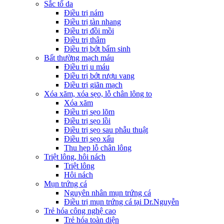
Sắc tố da
Điều trị nám
Điều trị tàn nhang
Điều trị đồi mồi
Điều trị thâm
Điều trị bớt bẩm sinh
Bất thường mạch máu
Điều trị u máu
Điều trị bớt rượu vang
Điều trị giãn mạch
Xóa xăm, xóa sẹo, lỗ chân lông to
Xóa xăm
Điều trị sẹo lõm
Điều trị sẹo lồi
Điều trị sẹo sau phẫu thuật
Điều trị sẹo xấu
Thu hẹp lỗ chân lông
Triệt lông, hôi nách
Triệt lông
Hôi nách
Mụn trứng cá
Nguyên nhân mụn trứng cá
Điều trị mụn trứng cá tại Dr.Nguyễn
Trẻ hóa công nghệ cao
Trẻ hóa toàn diện