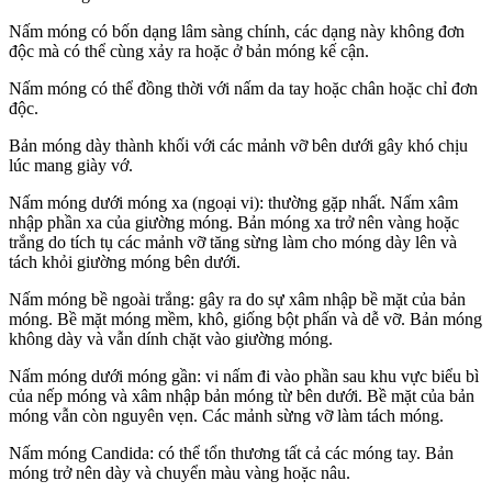
Nấm móng có bốn dạng lâm sàng chính, các dạng này không đơn
độc mà có thể cùng xảy ra hoặc ở bản móng kế cận.
Nấm móng có thể đồng thời với nấm da tay hoặc chân hoặc chỉ đơn
độc.
Bản móng dày thành khối với các mảnh vỡ bên dưới gây khó chịu
lúc mang giày vớ.
Nấm móng dưới móng xa (ngoại vi): thường gặp nhất. Nấm xâm
nhập phần xa của giường móng. Bản móng xa trở nên vàng hoặc
trắng do tích tụ các mảnh vỡ tăng sừng làm cho móng dày lên và
tách khỏi giường móng bên dưới.
Nấm móng bề ngoài trắng: gây ra do sự xâm nhập bề mặt của bản
móng. Bề mặt móng mềm, khô, giống bột phấn và dễ vỡ. Bản móng
không dày và vẫn dính chặt vào giường móng.
Nấm móng dưới móng gần: vi nấm đi vào phần sau khu vực biểu bì
của nếp móng và xâm nhập bản móng từ bên dưới. Bề mặt của bản
móng vẫn còn nguyên vẹn. Các mảnh sừng vỡ làm tách móng.
Nấm móng Candida: có thể tổn thương tất cả các móng tay. Bản
móng trở nên dày và chuyển màu vàng hoặc nâu.