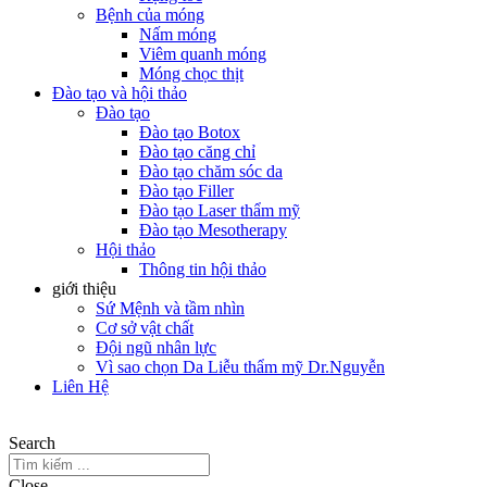
Bệnh của móng
Nấm móng
Viêm quanh móng
Móng chọc thịt
Đào tạo và hội thảo
Đào tạo
Đào tạo Botox
Đào tạo căng chỉ
Đào tạo chăm sóc da
Đào tạo Filler
Đào tạo Laser thẩm mỹ
Đào tạo Mesotherapy
Hội thảo
Thông tin hội thảo
giới thiệu
Sứ Mệnh và tầm nhìn
Cơ sở vật chất
Đội ngũ nhân lực
Vì sao chọn Da Liễu thẩm mỹ Dr.Nguyễn
Liên Hệ
Search
Close