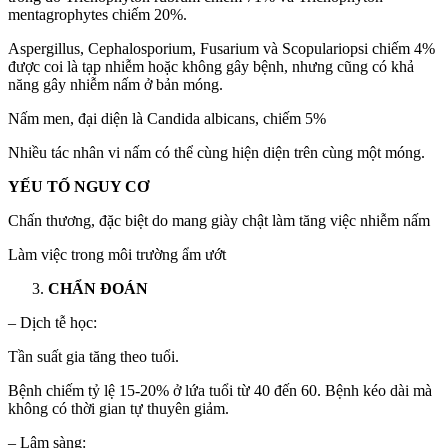
mentagrophytes chiếm 20%.
Aspergillus, Cephalosporium, Fusarium và Scopulariopsi chiếm 4%
được coi là tạp nhiễm hoặc không gây bệnh, nhưng cũng có khả
năng gây nhiễm nấm ở bản móng.
Nấm men, đại diện là Candida albicans, chiếm 5%
Nhiều tác nhân vi nấm có thể cùng hiện diện trên cùng một móng.
YẾU TỐ NGUY CƠ
Chấn thương, đặc biệt do mang giày chật làm tăng việc nhiễm nấm
Làm việc trong môi trường ẩm ướt
CHẨN ĐOÁN
– Dịch tễ học:
Tần suất gia tăng theo tuổi.
Bệnh chiếm tỷ lệ 15-20% ở lứa tuổi từ 40 đến 60. Bệnh kéo dài mà
không có thời gian tự thuyên giảm.
– Lâm sàng: