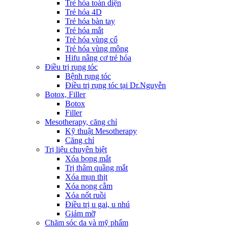
Trẻ hóa toàn diện
Trẻ hóa 4D
Trẻ hóa bàn tay
Trẻ hóa mắt
Trẻ hóa vùng cổ
Trẻ hóa vùng mông
Hifu nâng cơ trẻ hóa
Điều trị rụng tóc
Bệnh rụng tóc
Điều trị rụng tóc tại Dr.Nguyễn
Botox, Filler
Botox
Filler
Mesotherapy, căng chỉ
Kỹ thuật Mesotherapy
Căng chỉ
Trị liệu chuyên biệt
Xóa bọng mắt
Trị thâm quầng mắt
Xóa mụn thịt
Xóa nọng cằm
Xóa nốt ruồi
Điều trị u gai, u nhú
Giảm mỡ
Chăm sóc da và mỹ phẩm