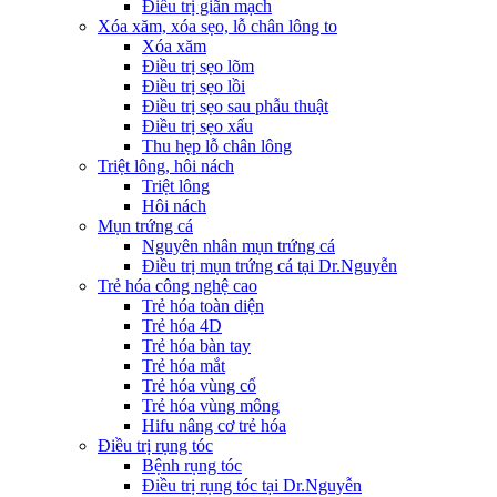
Điều trị giãn mạch
Xóa xăm, xóa sẹo, lỗ chân lông to
Xóa xăm
Điều trị sẹo lõm
Điều trị sẹo lồi
Điều trị sẹo sau phẫu thuật
Điều trị sẹo xấu
Thu hẹp lỗ chân lông
Triệt lông, hôi nách
Triệt lông
Hôi nách
Mụn trứng cá
Nguyên nhân mụn trứng cá
Điều trị mụn trứng cá tại Dr.Nguyễn
Trẻ hóa công nghệ cao
Trẻ hóa toàn diện
Trẻ hóa 4D
Trẻ hóa bàn tay
Trẻ hóa mắt
Trẻ hóa vùng cổ
Trẻ hóa vùng mông
Hifu nâng cơ trẻ hóa
Điều trị rụng tóc
Bệnh rụng tóc
Điều trị rụng tóc tại Dr.Nguyễn