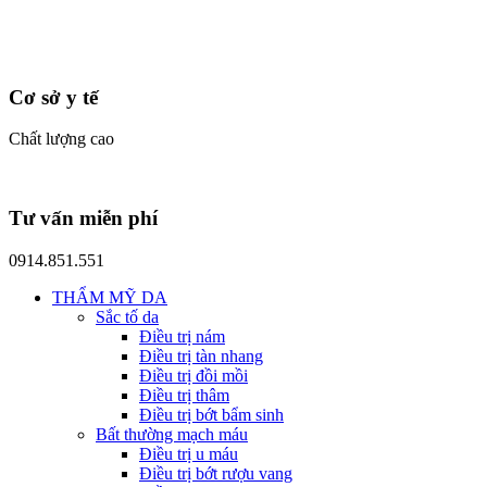
Cơ sở y tế
Chất lượng cao
Tư vấn miễn phí
0914.851.551
THẨM MỸ DA
Sắc tố da
Điều trị nám
Điều trị tàn nhang
Điều trị đồi mồi
Điều trị thâm
Điều trị bớt bẩm sinh
Bất thường mạch máu
Điều trị u máu
Điều trị bớt rượu vang