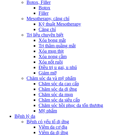
Botox, Filler
Botox
Filler
Mesotherapy, căng chỉ
Kỹ thuật Mesotherapy
Căng chỉ
Trị liệu chuyên biệt
Xóa bọng mắt
Trị thâm quầng mắt
Xóa mụn thịt
Xóa nọng cằm
Xóa nốt ruồi
Điều trị u gai, u nhú
Giảm mỡ
Chăm sóc da và mỹ phẩm
Chăm sóc da cao cấp
Chăm sóc da dị ứng
Chăm sóc da mụn
Chăm sóc da siêu cấp
Chăm sóc hồi phục da tổn thương
Mỹ phẩm
Bệnh lý da
Bệnh có yếu tố dị ứng
Viêm da cơ địa
Viêm da dị ứng