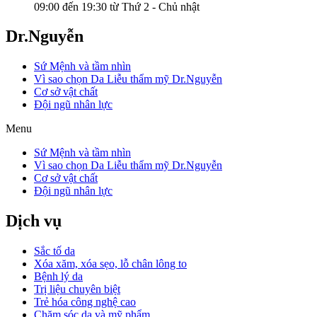
09:00 đến 19:30 từ Thứ 2 - Chủ nhật
Dr.Nguyễn
Sứ Mệnh và tầm nhìn
Vì sao chọn Da Liễu thẩm mỹ Dr.Nguyễn
Cơ sở vật chất
Đội ngũ nhân lực
Menu
Sứ Mệnh và tầm nhìn
Vì sao chọn Da Liễu thẩm mỹ Dr.Nguyễn
Cơ sở vật chất
Đội ngũ nhân lực
Dịch vụ
Sắc tố da
Xóa xăm, xóa sẹo, lỗ chân lông to
Bệnh lý da
Trị liệu chuyên biệt
Trẻ hóa công nghệ cao
Chăm sóc da và mỹ phẩm