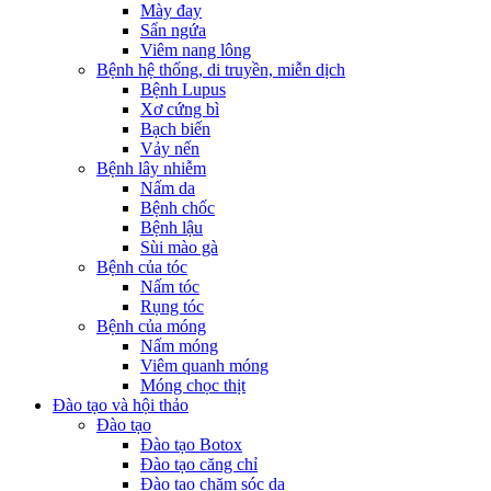
Mày đay
Sẩn ngứa
Viêm nang lông
Bệnh hệ thống, di truyền, miễn dịch
Bệnh Lupus
Xơ cứng bì
Bạch biến
Vảy nến
Bệnh lây nhiễm
Nấm da
Bệnh chốc
Bệnh lậu
Sùi mào gà
Bệnh của tóc
Nấm tóc
Rụng tóc
Bệnh của móng
Nấm móng
Viêm quanh móng
Móng chọc thịt
Đào tạo và hội thảo
Đào tạo
Đào tạo Botox
Đào tạo căng chỉ
Đào tạo chăm sóc da