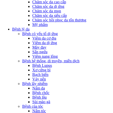
Chăm sóc da cao cấp
Chăm sóc da dị ứng
Chăm sóc da mụn
Chăm sóc da siêu cấp
Chăm sóc hồi phục da tổn thương
Mỹ phẩm
Bệnh lý da
Bệnh có yếu tố dị ứng
Viêm da cơ địa
Viêm da dị ứng
Mày đay
Sẩn ngứa
Viêm nang lông
Bệnh hệ thống, di truyền, miễn dịch
Bệnh Lupus
Xơ cứng bì
Bạch biến
Vảy nến
Bệnh lây nhiễm
Nấm da
Bệnh chốc
Bệnh lậu
Sùi mào gà
Bệnh của tóc
Nấm tóc