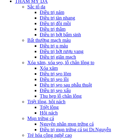
THẨM MỸ DA
Sắc tố da
Điều trị nám
Điều trị tàn nhang
Điều trị đồi mồi
Điều trị thâm
Điều trị bớt bẩm sinh
Bất thường mạch máu
Điều trị u máu
Điều trị bớt rượu vang
Điều trị giãn mạch
Xóa xăm, xóa sẹo, lỗ chân lông to
Xóa xăm
Điều trị sẹo lõm
Điều trị sẹo lồi
Điều trị sẹo sau phẫu thuật
Điều trị sẹo xấu
Thu hẹp lỗ chân lông
Triệt lông, hôi nách
Triệt lông
Hôi nách
Mụn trứng cá
Nguyên nhân mụn trứng cá
Điều trị mụn trứng cá tại Dr.Nguyễn
Trẻ hóa công nghệ cao