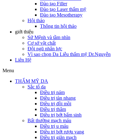
Đào tạo Filler
Đào tạo Laser thẩm mỹ
Đào tạo Mesotherapy
Hội thảo
Thông tin hội thảo
giới thiệu
Sứ Mệnh và tầm nhìn
Cơ sở vật chất
Đội ngũ nhân lực
Vì sao chọn Da Liễu thẩm mỹ Dr.Nguyễn
Liên Hệ
Menu
THẨM MỸ DA
Sắc tố da
Điều trị nám
Điều trị tàn nhang
Điều trị đồi mồi
Điều trị thâm
Điều trị bớt bẩm sinh
Bất thường mạch máu
Điều trị u máu
Điều trị bớt rượu vang
Điều trị giãn mạch