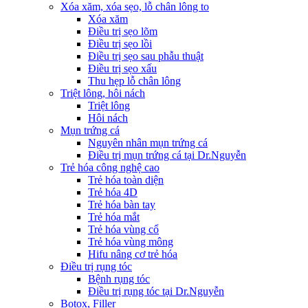
Xóa xăm, xóa sẹo, lỗ chân lông to
Xóa xăm
Điều trị sẹo lõm
Điều trị sẹo lồi
Điều trị sẹo sau phẫu thuật
Điều trị sẹo xấu
Thu hẹp lỗ chân lông
Triệt lông, hôi nách
Triệt lông
Hôi nách
Mụn trứng cá
Nguyên nhân mụn trứng cá
Điều trị mụn trứng cá tại Dr.Nguyễn
Trẻ hóa công nghệ cao
Trẻ hóa toàn diện
Trẻ hóa 4D
Trẻ hóa bàn tay
Trẻ hóa mắt
Trẻ hóa vùng cổ
Trẻ hóa vùng mông
Hifu nâng cơ trẻ hóa
Điều trị rụng tóc
Bệnh rụng tóc
Điều trị rụng tóc tại Dr.Nguyễn
Botox, Filler