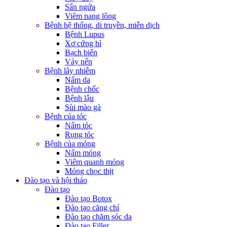
Sẩn ngứa
Viêm nang lông
Bệnh hệ thống, di truyền, miễn dịch
Bệnh Lupus
Xơ cứng bì
Bạch biến
Vảy nến
Bệnh lây nhiễm
Nấm da
Bệnh chốc
Bệnh lậu
Sùi mào gà
Bệnh của tóc
Nấm tóc
Rụng tóc
Bệnh của móng
Nấm móng
Viêm quanh móng
Móng chọc thịt
Đào tạo và hội thảo
Đào tạo
Đào tạo Botox
Đào tạo căng chỉ
Đào tạo chăm sóc da
Đào tạo Filler