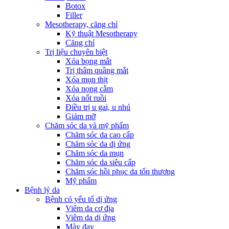
Botox
Filler
Mesotherapy, căng chỉ
Kỹ thuật Mesotherapy
Căng chỉ
Trị liệu chuyên biệt
Xóa bọng mắt
Trị thâm quầng mắt
Xóa mụn thịt
Xóa nọng cằm
Xóa nốt ruồi
Điều trị u gai, u nhú
Giảm mỡ
Chăm sóc da và mỹ phẩm
Chăm sóc da cao cấp
Chăm sóc da dị ứng
Chăm sóc da mụn
Chăm sóc da siêu cấp
Chăm sóc hồi phục da tổn thương
Mỹ phẩm
Bệnh lý da
Bệnh có yếu tố dị ứng
Viêm da cơ địa
Viêm da dị ứng
Mày đay