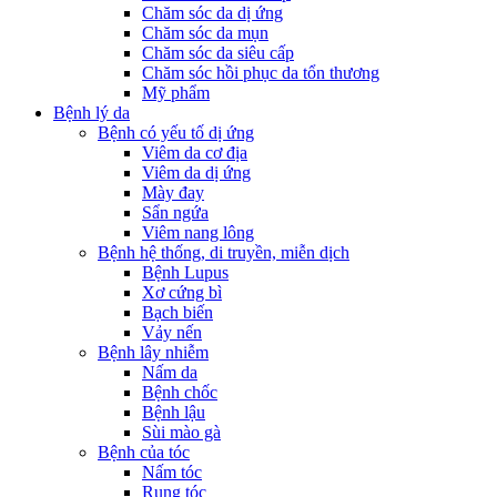
Chăm sóc da dị ứng
Chăm sóc da mụn
Chăm sóc da siêu cấp
Chăm sóc hồi phục da tổn thương
Mỹ phẩm
Bệnh lý da
Bệnh có yếu tố dị ứng
Viêm da cơ địa
Viêm da dị ứng
Mày đay
Sẩn ngứa
Viêm nang lông
Bệnh hệ thống, di truyền, miễn dịch
Bệnh Lupus
Xơ cứng bì
Bạch biến
Vảy nến
Bệnh lây nhiễm
Nấm da
Bệnh chốc
Bệnh lậu
Sùi mào gà
Bệnh của tóc
Nấm tóc
Rụng tóc