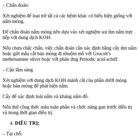
– Chẩn đoán:
Xét nghiệm để loại trừ tất cả các bệnh khác có biểu hiện giống với
nấm móng.
Để chẩn đoán nấm móng nên dựa vào xét nghiệm soi tìm nấm trực
tiếp với dung dịch KOH.
Nếu chưa chắc chắn, việc chẩn đoán cần xác định bằng cấy tìm nấm
hoặc gửi mẫu cắt bản móng đi nhuộm mô với Grocott’s
methenamine silver hoặc với phản ứng Periodic acid-schiff.
– Cận lâm sàng
Xét nghiệm với dung dịch KOH mảnh cắt của phần dưới móng
hoặc bản móng để phát hiện nấm.
Cấy để xác định loài nấm và kháng nấm đồ.
Nên thử công thức máu toàn phần và chức năng gan trước điều trị
và trong thời gian điều trị.
ĐIỀU TRỊ:
– Tại chỗ: