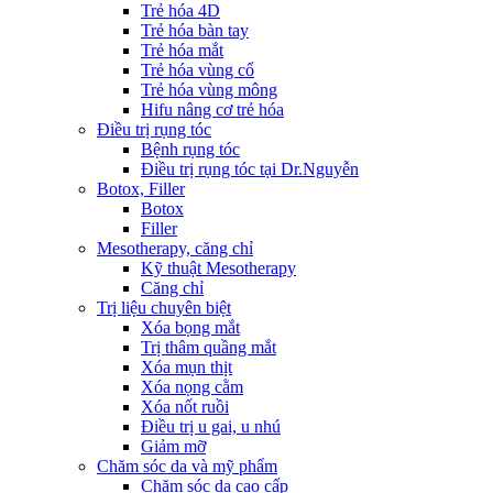
Trẻ hóa 4D
Trẻ hóa bàn tay
Trẻ hóa mắt
Trẻ hóa vùng cổ
Trẻ hóa vùng mông
Hifu nâng cơ trẻ hóa
Điều trị rụng tóc
Bệnh rụng tóc
Điều trị rụng tóc tại Dr.Nguyễn
Botox, Filler
Botox
Filler
Mesotherapy, căng chỉ
Kỹ thuật Mesotherapy
Căng chỉ
Trị liệu chuyên biệt
Xóa bọng mắt
Trị thâm quầng mắt
Xóa mụn thịt
Xóa nọng cằm
Xóa nốt ruồi
Điều trị u gai, u nhú
Giảm mỡ
Chăm sóc da và mỹ phẩm
Chăm sóc da cao cấp