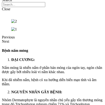
Close
Previous
Next
Bệnh nấm móng
ĐẠI CƯƠNG:
Nấm móng là nhiễn nấm ở phần bản móng của ngón tay, ngón chân
được gây bởi nhiều loài vi nấm khác nhau.
Khi đã nhiễm nấm, bệnh có xu hướng diễn biến mạn tính và âm
thầm.
NGUYÊN NHÂN GÂY BỆNH:
Nhóm Dermatophyte là nguyên nhân chủ yếu gây tổn thương móng
trong đó Trichophyton rubrum chiếm 71% và Trichophyton