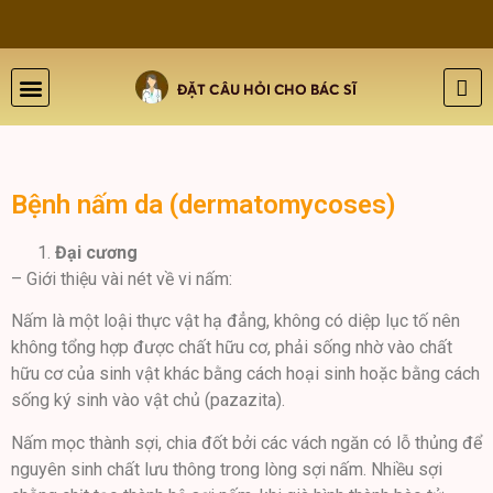
THẨM MỸ DA
BỆNH LÝ DA
ĐÀO TẠO VÀ HỘI THẢO
GIỚI THIỆU
LIÊN HỆ
Bệnh nấm da (dermatomycoses)
Đại cương
– Giới thiệu vài nét về vi nấm:
Nấm là một loậi thực vật hạ đẳng, không có diệp lục tố nên
không tổng hợp được chất hữu cơ, phải sống nhờ vào chất
hữu cơ của sinh vật khác bằng cách hoại sinh hoặc bằng cách
sống ký sinh vào vật chủ (pazazita).
Nấm mọc thành sợi, chia đốt bởi các vách ngăn có lỗ thủng để
nguyên sinh chất lưu thông trong lòng sợi nấm. Nhiều sợi