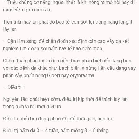
– Triệu chứng cơ năng: ngứa, nhất là khi nóng ra mồ hôi hay đi
nắng về, ngứa râm ran.
Tiến triển:hay tái phát do bào tử còn sót lại trong nang lông,ít
lây lan.
– Cận lâm sàng: để chẩn đoán xác định cần cạo vảy da xét
nghiệm tìm đoạn sợi nấm hay tế bào nấm men.
Chẩn đoán phân biệt: cần chẩn đoán phân biệt nấm lang ben
với các bệnh da khác như: bạch biến, á sừng liên cầu dạng vảy
phấn,vảy phấn hồng Gibert hay erythrasma
– Điều trị:
Nguyên tắc: phát hiện sớm, điều trị kịp thời để tránh lây lan
trong đơn vị rồi mới điều trị.
Điều trị phải bôi đúng phác đồ, đủ thời gian, liên tục.
Điều trị nấm da 3 – 4 tuần, nấm móng 3 – 6 tháng.