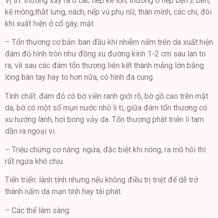
Vị trí: thường xảy ra ở các nếp kẽ lớn, thường ở nếp bẹn 2 bên,
kẽ mông,thắt lưng, nách, nếp vú phụ nữ, thân mình, các chi, đôi
khi xuất hiện ở cổ gáy, mặt.
– Tổn thương cơ bản: ban đầu khi nhiễm nấm trên da xuất hiện
đám đỏ hình tròn như đồng xu đường kính 1-2 cm sau lan to
ra, về sau các đám tổn thương liên kết thành mảng lớn bằng
lòng bàn tay hay to hơn nữa, có hình đa cung.
Tính chất: đám đỏ có bờ viền ranh giới rõ, bờ gồ cao trên mặt
da, bờ có một số mụn nước nhỏ li ti, giữa đám tổn thương có
xu hướng lành, hơi bong vảy da. Tổn thương phát triẻn li tam
dần ra ngoại vi.
– Triệu chứng cơ năng: ngứa, đặc biệt khi nóng, ra mồ hôi thì
rất ngứa khó chịu.
Tiến triển: lành tính nhưng nếu không điều trị triệt để dễ trở
thành nấm da mạn tính hay tái phát.
– Các thể lâm sàng: