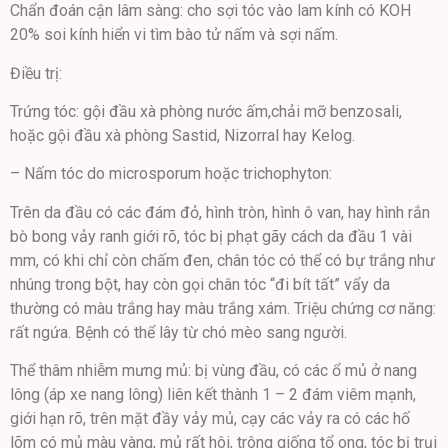
Chẩn đoán cận lâm sàng: cho sợi tóc vào lam kính có KOH
20% soi kính hiển vi tìm bào tử nấm và sợi nấm.
Điều trị:
Trứng tóc: gội đầu xà phòng nước ấm,chải mỡ benzosali,
hoặc gội đầu xà phòng Sastid, Nizorral hay Kelog.
– Nấm tóc do microsporum hoặc trichophyton:
Trên da đầu có các đám đỏ, hình tròn, hình ô van, hay hình rắn
bò bong vảy ranh giới rõ, tóc bị phạt gãy cách da đầu 1 vài
mm, có khi chỉ còn chấm đen, chân tóc có thể có bự trắng như
nhúng trong bột, hay còn gọi chân tóc “đi bít tất” vẩy da
thường có màu trắng hay màu trắng xám. Triệu chứng cơ năng:
rất ngứa. Bệnh có thể lây từ chó mèo sang người.
Thể thâm nhiễm mưng mủ: bị vùng đầu, có các ổ mủ ở nang
lông (áp xe nang lông) liên kết thành 1 – 2 đám viêm mạnh,
giới hạn rõ, trên mặt đầy vảy mủ, cạy các vảy ra có các hố
lõm có mủ màu vàng, mủ rất hôi, trông giống tổ ong, tóc bị trụi