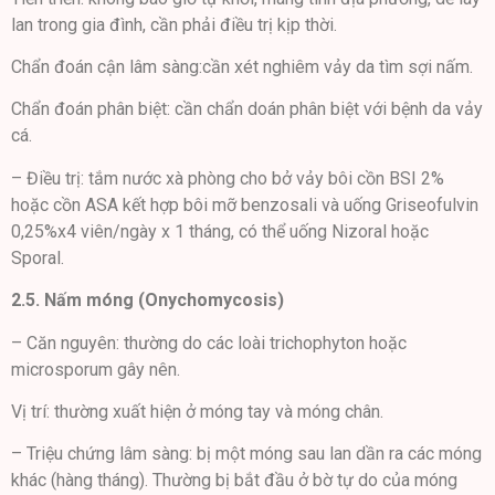
lan trong gia đình, cần phải điều trị kịp thời.
Chẩn đoán cận lâm sàng:cần xét nghiêm vảy da tìm sợi nấm.
Chẩn đoán phân biệt: cần chẩn doán phân biệt với bệnh da vảy
cá.
– Điều trị: tắm nước xà phòng cho bở vảy bôi cồn BSI 2%
hoặc cồn ASA kết hợp bôi mỡ benzosali và uống Griseofulvin
0,25%x4 viên/ngày x 1 tháng, có thể uống Nizoral hoặc
Sporal.
2.5. Nấm móng (Onychomycosis)
– Căn nguyên: thường do các loài trichophyton hoặc
microsporum gây nên.
Vị trí: thường xuất hiện ở móng tay và móng chân.
– Triệu chứng lâm sàng: bị một móng sau lan dần ra các móng
khác (hàng tháng). Thường bị bắt đầu ở bờ tự do của móng