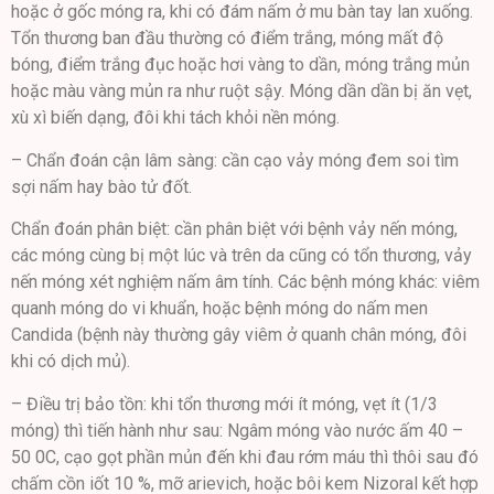
hoặc ở gốc móng ra, khi có đám nấm ở mu bàn tay lan xuống.
Tổn thương ban đầu thường có điểm trắng, móng mất độ
bóng, điểm trắng đục hoặc hơi vàng to dần, móng trắng mủn
hoặc màu vàng mủn ra như ruột sậy. Móng dần dần bị ăn vẹt,
xù xì biến dạng, đôi khi tách khỏi nền móng.
– Chẩn đoán cận lâm sàng: cần cạo vảy móng đem soi tìm
sợi nấm hay bào tử đốt.
Chẩn đoán phân biệt: cần phân biệt với bệnh vảy nến móng,
các móng cùng bị một lúc và trên da cũng có tổn thương, vảy
nến móng xét nghiệm nấm âm tính. Các bệnh móng khác: viêm
quanh móng do vi khuẩn, hoặc bệnh móng do nấm men
Candida (bệnh này thường gây viêm ở quanh chân móng, đôi
khi có dịch mủ).
– Điều trị bảo tồn: khi tổn thương mới ít móng, vẹt ít (1/3
móng) thì tiến hành như sau: Ngâm móng vào nước ấm 40 –
50 0C, cạo gọt phần mủn đến khi đau rớm máu thì thôi sau đó
chấm cồn iốt 10 %, mỡ arievich, hoặc bôi kem Nizoral kết hợp