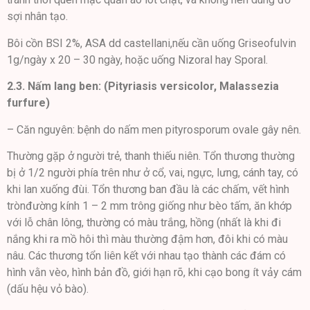
sợi nhân tạo.
Bôi cồn BSI 2%, ASA dd castellani,nếu cần uống Griseofulvin
1g/ngày x 20 – 30 ngày, hoặc uống Nizoral hay Sporal.
2.3. Nấm lang ben: (Pityriasis versicolor, Malassezia
furfure)
– Căn nguyên: bệnh do nấm men pityrosporum ovale gây nên.
Thường gặp ở người trẻ, thanh thiếu niên. Tổn thương thường
bị ở 1/2 người phía trên như ở cổ, vai, ngực, lưng, cánh tay, có
khi lan xuống đùi. Tổn thương ban đầu là các chấm, vết hình
trònđường kính 1 – 2 mm trông giống như bèo tấm, ăn khớp
với lỗ chân lông, thường có màu trắng, hồng (nhất là khi đi
nắng khi ra mồ hôi thì màu thường đậm hơn, đôi khi có màu
nâu. Các thương tổn liên kết với nhau tạo thành các đám có
hình vằn vèo, hình bản đồ, giới hạn rõ, khi cạo bong ít vảy cám
(dấu hệu vỏ bào).