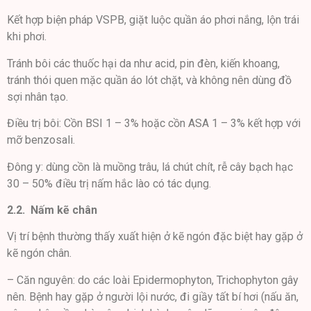
Kết hợp biện pháp VSPB, giặt luộc quần áo phơi nắng, lộn trái
khi phơi.
Tránh bôi các thuốc hại da như acid, pin đèn, kiến khoang,
tránh thói quen mặc quần áo lót chặt, và không nên dùng đồ
sợi nhân tạo.
Điều trị bôi: Cồn BSI 1 – 3% hoặc cồn ASA 1 – 3% kết hợp với
mỡ benzosali.
Đông y: dùng cồn là muồng trâu, lá chút chít, rễ cây bạch hạc
30 – 50% điều trị nấm hắc lào có tác dụng.
2.2. Nấm kẽ chân
Vị trí bệnh thường thấy xuất hiện ở kẽ ngón đặc biệt hay gặp ở
kẽ ngón chân.
– Căn nguyên: do các loài Epidermophyton, Trichophyton gây
nên. Bệnh hay gặp ở người lội nước, đi giầy tất bí hơi (nấu ăn,