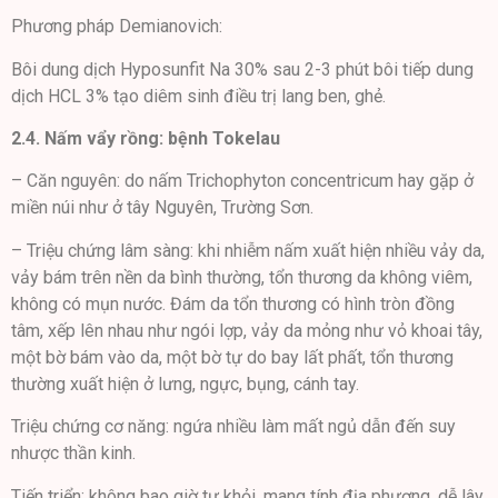
Phương pháp Demianovich:
Bôi dung dịch Hyposunfit Na 30% sau 2-3 phút bôi tiếp dung
dịch HCL 3% tạo diêm sinh điều trị lang ben, ghẻ.
2.4. Nấm vẩy rồng: bệnh Tokelau
– Căn nguyên: do nấm Trichophyton concentricum hay gặp ở
miền núi như ở tây Nguyên, Trường Sơn.
– Triệu chứng lâm sàng: khi nhiễm nấm xuất hiện nhiều vảy da,
vảy bám trên nền da bình thường, tổn thương da không viêm,
không có mụn nước. Đám da tổn thương có hình tròn đồng
tâm, xếp lên nhau như ngói lợp, vảy da mỏng như vỏ khoai tây,
một bờ bám vào da, một bờ tự do bay lất phất, tổn thương
thường xuất hiện ở lưng, ngực, bụng, cánh tay.
Triệu chứng cơ năng: ngứa nhiều làm mất ngủ dẫn đến suy
nhược thần kinh.
Tiến triển: không bao giờ tự khỏi, mang tính địa phương, dễ lây