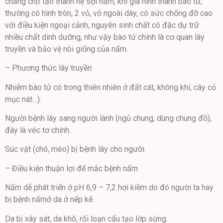
chằng chịt tạo thành hệ sợi nấm, khi già hình thành bào tử,
thường có hình tròn, 2 vỏ, vỏ ngoài dày, có sức chống đỡ cao
với điều kiện ngoại cảnh, nguyên sinh chất cô đặc dự trữ
nhiều chất dinh dưỡng, như vậy bào tử chính là cơ quan lây
truyền và bảo vệ nòi giống của nấm.
– Phương thức lây truyền:
Nhiễm bào tử có trong thiên nhiên ở đất cát, không khí, cây cỏ
mục nát…).
Người bệnh lây sang người lành (ngủ chung, dùng chung đồ),
đây là véc tơ chính.
Súc vật (chó, mèo) bị bệnh lây cho người.
– Điều kiện thuận lợi để mắc bệnh nấm
Nấm dễ phát triển ở pH 6,9 – 7,2 hơi kiềm do đó người ta hay
bị bệnh nấmở da ở nếp kẽ.
Da bị xây sát, da khô, rối loạn cấu tạo lớp sừng.