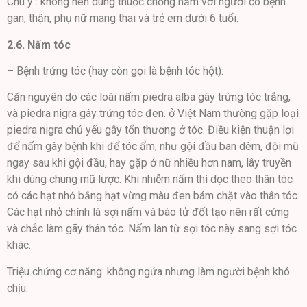
Chú ý : không nên dùng thuốc chống nấm với người có bệnh
gan, thận, phụ nữ mang thai và trẻ em dưới 6 tuổi.
2.6. Nấm tóc
– Bệnh trứng tóc (hay còn gọi là bệnh tóc hột):
Căn nguyên do các loài nấm piedra alba gây trứng tóc trắng,
và piedra nigra gây trứng tóc đen. ở Việt Nam thường gặp loại
piedra nigra chủ yếu gây tổn thương ở tóc. Điều kiện thuận lợi
để nấm gây bệnh khi để tóc ẩm, như gội đầu ban dêm, đội mũ
ngay sau khi gội đầu, hay gặp ở nữ nhiều hơn nam, lây truyền
khi dùng chung mũ lược. Khi nhiễm nấm thì dọc theo thân tóc
có các hạt nhỏ bằng hạt vừng màu đen bám chặt vào thân tóc.
Các hạt nhỏ chính là sợi nấm và bào tử đốt tạo nên rất cứng
và chắc làm gãy thân tóc. Nấm lan từ sợi tóc này sang sợi tóc
khác.
Triệu chứng cơ năng: không ngứa nhưng làm người bệnh khó
chịu.