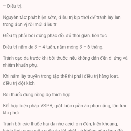
– Điều trị:
Nguyên tắc: phát hiện sớm, đièu trị kịp thời để tránh lây lan
trong đơn vị rồi mới điều trị.
Điều trị phải bôi đúng phác đồ, đủ thời gian, liên tục.
Điều trị nấm da 3 – 4 tuần, nấm móng 3 – 6 tháng.
Tránh cạo da trước khi bôi thuốc, nếu không dẫn đến dị ứng và
nhiễm khuẩn phụ.
Khi nấm lây truyền trong tập thể thì phải điều trị hàng loạt,
điều trị đột kích.
Bôi thuốc đúng nồng dộ thích hợp.
Kết hợp biện pháp VSPB, giặt luộc quần áo phơi nắng, lộn trái
khi phơi.
Tránh bôi các thuốc hại da như acid, pin đèn, kiến khoang,
tránh thói quen mặc quần áo lót chặt, và không nên dùng đồ