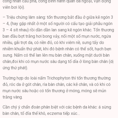
công nhân cầu phà, công binh hành quân dã ngoại, vận động
viên bơi lội).
– Triệu chứng lâm sàng: tổn thương bắt đầu ở giữa kẽ ngón 3
– 4, (hay gặp nhất ở một số người có cấu tạo giải phẫu ngón
3 – 4 sít nhau) rồi dần dần lan sang kẽ ngón khác. Tổn thương
ban đầu bợt trắng hơi bong vảy, nổi một số mụn nước, ngứa
nhiều, gãi trợt da, có nền đỏ, có khi viêm nề, sưng tấy do
nhiễm khuẩn thứ phát, khi đó bệnh nhân có thể sốt, hạch bẹn
sưng. Nấm có thể lan lên mu bàn chân, xuống mặt dưới bàn
chân,đoi khi có mụn nước sâu dạng tổ dỉa ở lòng bàn chân (dị
ứng thứ phát).
Trường hợp do loài nấm Trichophyton thì tổn thương thường
đỏ, róc da ở gót chân, rìa bàn chân, các kẽ chân, và có khi có
mụn nước sâu hoặc có tổn thương ở móng, móng sẽ mủn
trắng vàng.
Cần chý ý chẩn đoán phân biệt với các bệnh da khác: á sừng
bàn chân, tổ đỉa thể khô, eczema tiếp xúc…