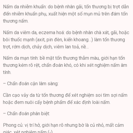
Nấm da nhiễm khuẩn: do bệnh nhân gãi, tổn thương bị trợt dẫn
đến nhiễm khuẩn phụ, xuất hiện một số mụn mủ trên đám tổn
thương nấm.
Nấm da viêm da, eczema hoá: do bệnh nhân chà xát, gãi, hoặc
bôi thuốc mạnh (axit, pin đèn, kiến khoang…) làm tổn thương
trợt, rớm dịch, chảy dịch, viêm lan toả, nề…
Nấm da mạn tính: bề mặt tổn thương thẫm màu, giới hạn tổn
thương kém rõ rệt, chẩn đoán khó, có khi xét nghiệm nấm âm
tính.
– Chẩn đoán cận lâm sàng:
Cần cạo vảy da từ tổn thương để xét nghiệm soi tìm sợi nấm
hoặc đem nuôi cấy bệnh phẩm để xác định loài nấm.
– Chẩn đoán phân biệt:
Phong củ: vị trí hở, giới hạn rõ nhưng bờ là củ nhỏ, mất cảm
giác, xét nghiêm nấm (-).