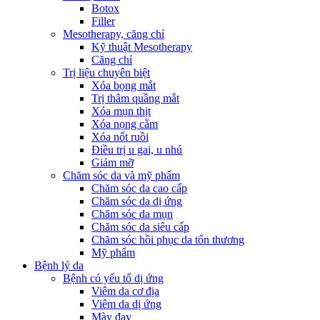
Botox
Filler
Mesotherapy, căng chỉ
Kỹ thuật Mesotherapy
Căng chỉ
Trị liệu chuyên biệt
Xóa bọng mắt
Trị thâm quầng mắt
Xóa mụn thịt
Xóa nọng cằm
Xóa nốt ruồi
Điều trị u gai, u nhú
Giảm mỡ
Chăm sóc da và mỹ phẩm
Chăm sóc da cao cấp
Chăm sóc da dị ứng
Chăm sóc da mụn
Chăm sóc da siêu cấp
Chăm sóc hồi phục da tổn thương
Mỹ phẩm
Bệnh lý da
Bệnh có yếu tố dị ứng
Viêm da cơ địa
Viêm da dị ứng
Mày đay