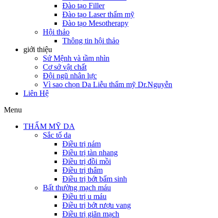
Đào tạo Filler
Đào tạo Laser thẩm mỹ
Đào tạo Mesotherapy
Hội thảo
Thông tin hội thảo
giới thiệu
Sứ Mệnh và tầm nhìn
Cơ sở vật chất
Đội ngũ nhân lực
Vì sao chọn Da Liễu thẩm mỹ Dr.Nguyễn
Liên Hệ
Menu
THẨM MỸ DA
Sắc tố da
Điều trị nám
Điều trị tàn nhang
Điều trị đồi mồi
Điều trị thâm
Điều trị bớt bẩm sinh
Bất thường mạch máu
Điều trị u máu
Điều trị bớt rượu vang
Điều trị giãn mạch