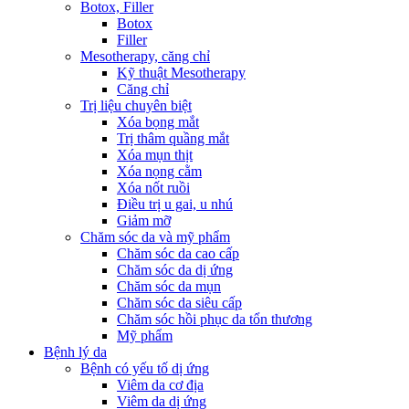
Botox, Filler
Botox
Filler
Mesotherapy, căng chỉ
Kỹ thuật Mesotherapy
Căng chỉ
Trị liệu chuyên biệt
Xóa bọng mắt
Trị thâm quầng mắt
Xóa mụn thịt
Xóa nọng cằm
Xóa nốt ruồi
Điều trị u gai, u nhú
Giảm mỡ
Chăm sóc da và mỹ phẩm
Chăm sóc da cao cấp
Chăm sóc da dị ứng
Chăm sóc da mụn
Chăm sóc da siêu cấp
Chăm sóc hồi phục da tổn thương
Mỹ phẩm
Bệnh lý da
Bệnh có yếu tố dị ứng
Viêm da cơ địa
Viêm da dị ứng