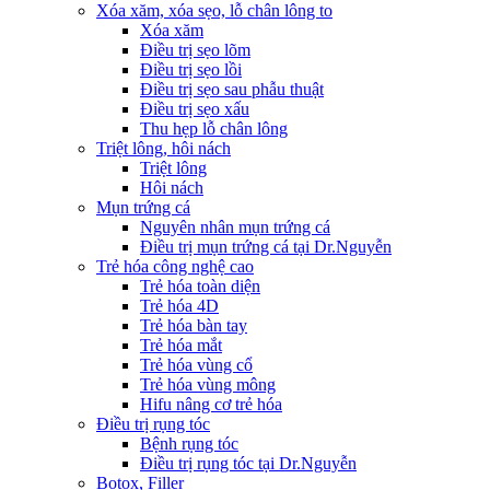
Xóa xăm, xóa sẹo, lỗ chân lông to
Xóa xăm
Điều trị sẹo lõm
Điều trị sẹo lồi
Điều trị sẹo sau phẫu thuật
Điều trị sẹo xấu
Thu hẹp lỗ chân lông
Triệt lông, hôi nách
Triệt lông
Hôi nách
Mụn trứng cá
Nguyên nhân mụn trứng cá
Điều trị mụn trứng cá tại Dr.Nguyễn
Trẻ hóa công nghệ cao
Trẻ hóa toàn diện
Trẻ hóa 4D
Trẻ hóa bàn tay
Trẻ hóa mắt
Trẻ hóa vùng cổ
Trẻ hóa vùng mông
Hifu nâng cơ trẻ hóa
Điều trị rụng tóc
Bệnh rụng tóc
Điều trị rụng tóc tại Dr.Nguyễn
Botox, Filler