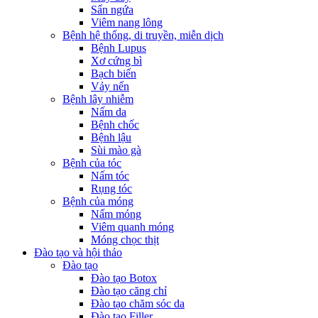
Sẩn ngứa
Viêm nang lông
Bệnh hệ thống, di truyền, miễn dịch
Bệnh Lupus
Xơ cứng bì
Bạch biến
Vảy nến
Bệnh lây nhiễm
Nấm da
Bệnh chốc
Bệnh lậu
Sùi mào gà
Bệnh của tóc
Nấm tóc
Rụng tóc
Bệnh của móng
Nấm móng
Viêm quanh móng
Móng chọc thịt
Đào tạo và hội thảo
Đào tạo
Đào tạo Botox
Đào tạo căng chỉ
Đào tạo chăm sóc da
Đào tạo Filler