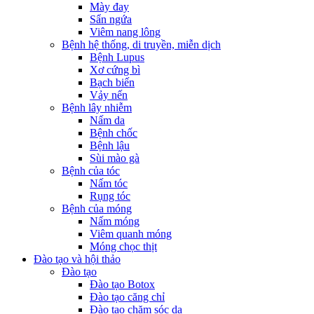
Mày đay
Sẩn ngứa
Viêm nang lông
Bệnh hệ thống, di truyền, miễn dịch
Bệnh Lupus
Xơ cứng bì
Bạch biến
Vảy nến
Bệnh lây nhiễm
Nấm da
Bệnh chốc
Bệnh lậu
Sùi mào gà
Bệnh của tóc
Nấm tóc
Rụng tóc
Bệnh của móng
Nấm móng
Viêm quanh móng
Móng chọc thịt
Đào tạo và hội thảo
Đào tạo
Đào tạo Botox
Đào tạo căng chỉ
Đào tạo chăm sóc da