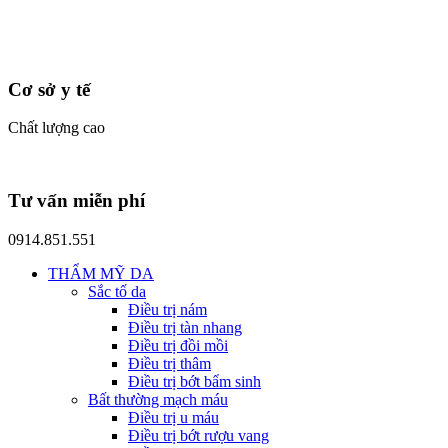
Cơ sở y tế
Chất lượng cao
Tư vấn miễn phí
0914.851.551
THẨM MỸ DA
Sắc tố da
Điều trị nám
Điều trị tàn nhang
Điều trị đồi mồi
Điều trị thâm
Điều trị bớt bẩm sinh
Bất thường mạch máu
Điều trị u máu
Điều trị bớt rượu vang