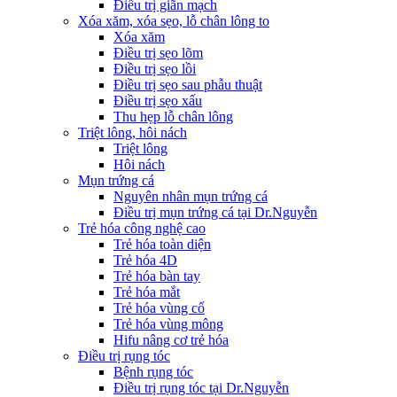
Điều trị giãn mạch
Xóa xăm, xóa sẹo, lỗ chân lông to
Xóa xăm
Điều trị sẹo lõm
Điều trị sẹo lồi
Điều trị sẹo sau phẫu thuật
Điều trị sẹo xấu
Thu hẹp lỗ chân lông
Triệt lông, hôi nách
Triệt lông
Hôi nách
Mụn trứng cá
Nguyên nhân mụn trứng cá
Điều trị mụn trứng cá tại Dr.Nguyễn
Trẻ hóa công nghệ cao
Trẻ hóa toàn diện
Trẻ hóa 4D
Trẻ hóa bàn tay
Trẻ hóa mắt
Trẻ hóa vùng cổ
Trẻ hóa vùng mông
Hifu nâng cơ trẻ hóa
Điều trị rụng tóc
Bệnh rụng tóc
Điều trị rụng tóc tại Dr.Nguyễn